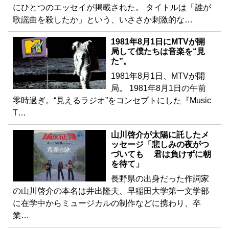
にひとつのエッセイが掲載された。 タイトルは「誰が
歌謡曲を殺したか」という、いささか刺激的な…
1981年8月1日にMTVが開
局して僕たちは音楽を“見
た”。
1981年8月1日、MTVが開
局。 1981年8月1日の午前
零時過ぎ。“見えるラジオ”をコンセプトにした『Music
T…
山川啓介が太陽に託したメ
ッセージ「悲しみの夜がつ
づいても 君は負けずに朝
を待て」
長野県の出身だった作詞家
の山川啓介の本名は井出隆夫、早稲田大学第一文学部
に在学中からミュージカルの制作などに携わり、卒
業…