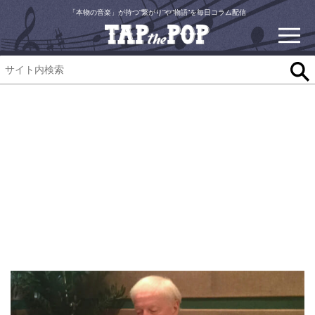
「本物の音楽」が持つ“繋がり”や“物語”を毎日コラム配信