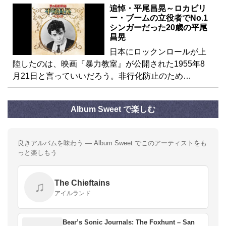
追悼・平尾昌晃～ロカビリ
ー・ブームの立役者でNo.1
シンガーだった20歳の平尾
昌晃
日本にロックンロールが上
陸したのは、映画『暴力教室』が公開された1955年8
月21日と言っていいだろう。非行化防止のため…
Album Sweet で楽しむ
良きアルバムを味わう — Album Sweet でこのアーティストをも
っと楽しもう
The Chieftains
♫
アイルランド
Bear’s Sonic Journals: The Foxhunt – San