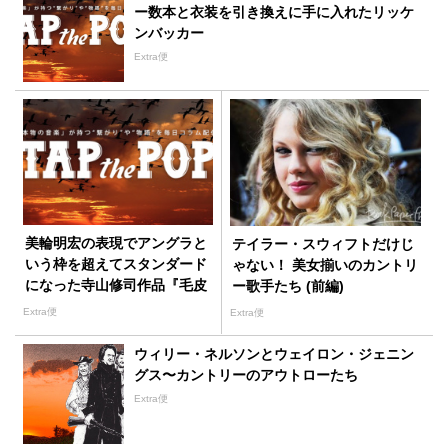
ー数本と衣装を引き換えに手に入れたリッケ
ンバッカー
Extra便
美輪明宏の表現でアングラと
テイラー・スウィフトだけじ
いう枠を超えてスタンダード
ゃない！ 美女揃いのカントリ
になった寺山修司作品『毛皮
ー歌手たち (前編)
のマリー』
Extra便
Extra便
ウィリー・ネルソンとウェイロン・ジェニン
グス〜カントリーのアウトローたち
Extra便