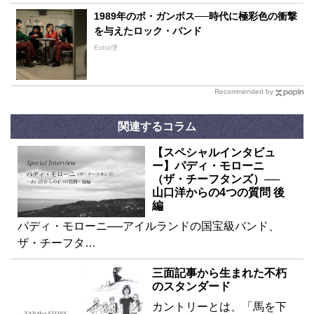
1989年のボ・ガンボス──時代に極彩色の衝撃
を与えたロック・バンド
Extra便
Recommended by
関連するコラム
【スペシャルインタビュ
ー】パディ・モローニ
（ザ・チーフタンズ）──
山口洋からの4つの質問 後
編
パディ・モローニ──アイルランドの国宝級バンド、
ザ・チーフタ…
三面記事から生まれた不朽
のスタンダード
カントリーとは、「馬を下