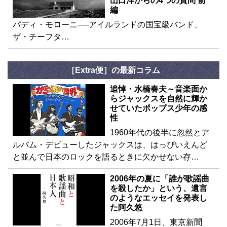
山口洋からの4つの質問 前
編
パディ・モローニ──アイルランドの国宝級バンド、
ザ・チーフタ…
［Extra便］の最新コラム
追悼・水橋春夫～音楽面か
らジャックスを自然に輝か
せていたポップス少年の感
性
1960年代の後半に忽然とア
ルバム・デビューしたジャックスは、はっぴいえんど
と並んで日本のロックを語るときに欠かせない存…
2006年の夏に「誰が歌謡曲
を殺したか」という、遺言
のようなエッセイを発表し
た阿久悠
2006年7月1日、東京新聞