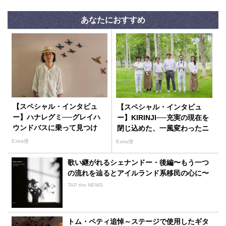
あなたにおすすめ
【スペシャル・インタビュ
【スペシャル・インタビュ
ー】ハナレグミ──グレイハ
ー】KIRINJI──充実の現在を
ウンドバスに乗って見つけ
閉じ込めた、一風変わったニ
た、僕なりのブルース
ュー・アルバム
Extra便
Extra便
歌い継がれるシェナンドー・後編〜もう一つ
の流れを辿るとアイルランド系移民の心に〜
TAP the NEWS
トム・ペティ追悼～ステージで使用したギタ