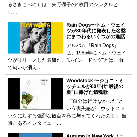
るさきこべに）は、矢野顕子の4枚目のシングルと
し…
Rain Dogs〜トム・ウェイ
ツが80年代に発表した名盤
にまつわるいくつかの逸話
アルバム『Rain Dogs』
は、1985年にトム・ウェイ
ツがリリースした名盤だ。“レイン・ドッグ”とは、雨
で匂いが消え…
Woodstock 〜ジョニ・ミ
ッチェルが60年代“最後の
夏”に捧げた鎮魂歌
「“自分は行けなかった”と
いう喪失感が、ウッドスト
ックに対する強烈な観点を私に与えてくれたのよ」 当
時、あるインタビュー…
Autumn In New York（ニ