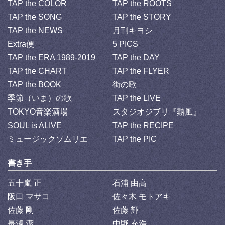
TAP the COLOR
TAP the ROOTS
TAP the SONG
TAP the STORY
TAP the NEWS
月刊キヨシ
Extra便
5 PICS
TAP the ERA 1989-2019
TAP the DAY
TAP the CHART
TAP the FLYER
TAP the BOOK
街の歌
季節（いま）の歌
TAP the LIVE
TOKYO音楽酒場
スタジオジブリ『熱風』
SOUL is ALIVE
TAP the RECIPE
ミュージックソムリエ
TAP the PIC
書き手
五十嵐 正
石浦 由高
阪口 マサコ
佐々木 モトアキ
佐藤 剛
佐藤 輝
長澤 潔
中野 充浩