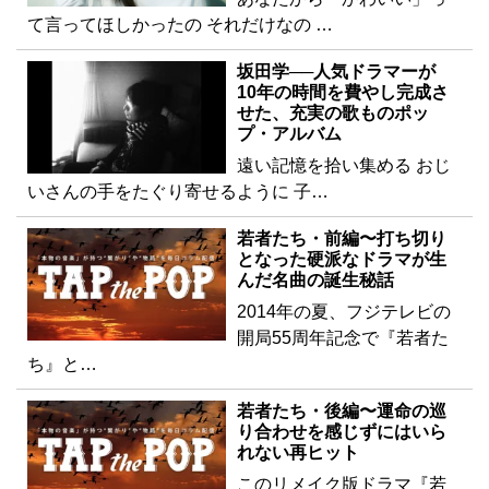
て言ってほしかったの それだけなの …
坂田学──人気ドラマーが
10年の時間を費やし完成さ
せた、充実の歌ものポッ
プ・アルバム
遠い記憶を拾い集める おじ
いさんの手をたぐり寄せるように 子…
若者たち・前編〜打ち切り
となった硬派なドラマが生
んだ名曲の誕生秘話
2014年の夏、フジテレビの
開局55周年記念で『若者た
ち』と…
若者たち・後編〜運命の巡
り合わせを感じずにはいら
れない再ヒット
このリメイク版ドラマ『若