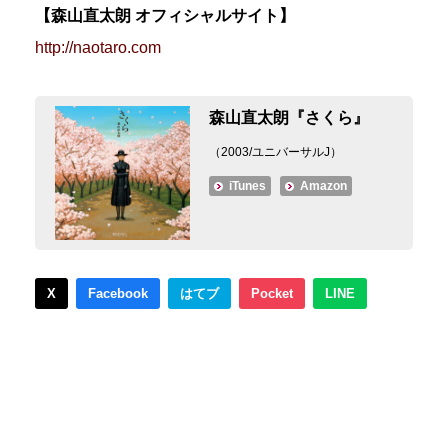
【森山直太朗 オフィシャルサイト】
http://naotaro.com
森山直太朗『さくら』
（2003/ユニバーサルJ）
iTunes
Amazon
X
Facebook
はてブ
Pocket
LINE