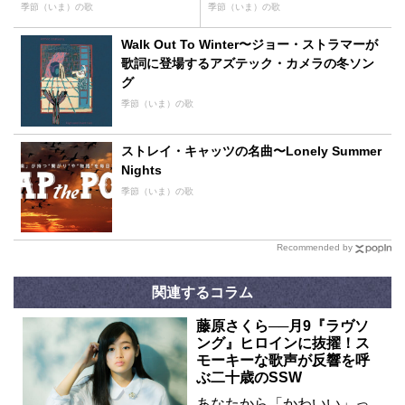
プロデューサー加藤和彦の手
季節（いま）の歌
季節（いま）の歌
腕とは！？
Walk Out To Winter〜ジョー・ストラマーが
歌詞に登場するアズテック・カメラの冬ソン
グ
季節（いま）の歌
ストレイ・キャッツの名曲〜Lonely Summer
Nights
季節（いま）の歌
Recommended by
関連するコラム
藤原さくら──月9『ラヴソ
ング』ヒロインに抜擢！ス
モーキーな歌声が反響を呼
ぶ二十歳のSSW
あなたから「かわいい」っ