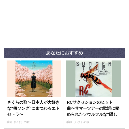
あなたにおすすめ
さくらの歌〜日本人が大好き
RCサクセションのヒット
な“桜ソング”にまつわるエト
曲〜サマーツアーの歌詞に秘
セトラ〜
められたソウルフルな“隠し
味”とは！？
季節（いま）の歌
季節（いま）の歌