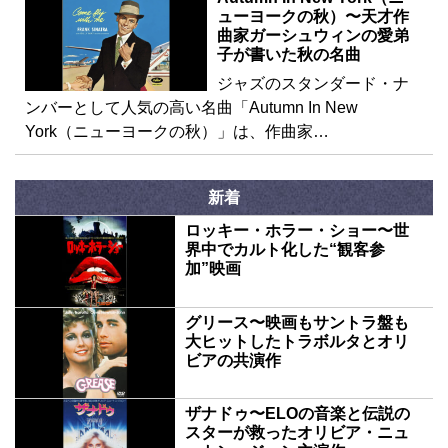
ューヨークの秋）〜天才作
曲家ガーシュウィンの愛弟
子が書いた秋の名曲
ジャズのスタンダード・ナ
ンバーとして人気の高い名曲「Autumn In New
York（ニューヨークの秋）」は、作曲家…
新着
ロッキー・ホラー・ショー〜世
界中でカルト化した“観客参
加”映画
グリース〜映画もサントラ盤も
大ヒットしたトラボルタとオリ
ビアの共演作
ザナドゥ〜ELOの音楽と伝説の
スターが救ったオリビア・ニュ