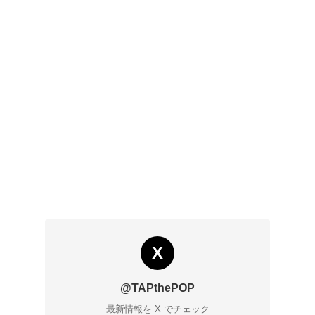
X
@TAPthePOP
最新情報を X でチェック