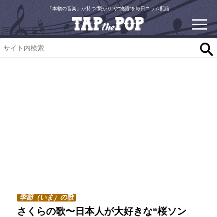
「本物の音楽」が持つ“繋がり”や“物語”を毎日コラム配信
季節（いま）の歌
さくらの歌〜日本人が大好きな“桜ソン