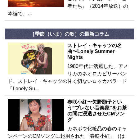
者たち』（2014年放送）の
本編で、…
［季節（いま）の歌］の最新コラム
ストレイ・キャッツの名
曲〜Lonely Summer
Nights
1980年代に活躍した、アメ
リカのネオロカビリーバン
ド、ストレイ・キャッツの甘く切ないロッカバラード
「Lonely Su…
春咲小紅〜矢野顕子とい
う“ブレない音楽家”をお茶
の間に浸透させたCMソン
グ
カネボウ化粧品の春のキャ
ンペーンのCMソングに起用された「春咲小紅」（は