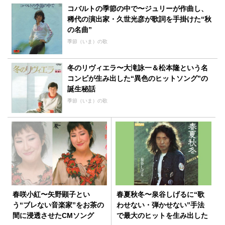
コバルトの季節の中で〜ジュリーが作曲し、
稀代の演出家・久世光彦が歌詞を手掛けた“秋
の名曲”
季節（いま）の歌
冬のリヴィエラ〜大滝詠一＆松本隆という名
コンビが生み出した“異色のヒットソング”の
誕生秘話
季節（いま）の歌
春咲小紅〜矢野顕子とい
春夏秋冬〜泉谷しげるに“歌
う“ブレない音楽家”をお茶の
わせない・弾かせない”手法
間に浸透させたCMソング
で最大のヒットを生み出した