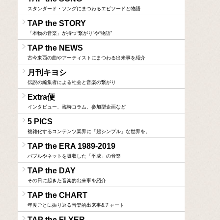
スタンダード・ソングにまつわるエピソードと物語
TAP the STORY
「本物の音楽」が持つ“繋がり”や“物語”
TAP the NEWS
古今東西の曲やアーティストにまつわる出来事を紹介
月刊キヨシ
伝説の編集者による社会と音楽の繋がり
Extra便
インタビュー、臨時コラム、参加型企画など
5 PICS
複雑化するコンテンツ業界に「超シンプル」な世界を。
TAP the ERA 1989-2019
バブルやネットを吸収した「平成」の音楽
TAP the DAY
その日に起きた音楽的出来事を紹介
TAP the CHART
年度ごとに振り返る音楽的出来事&チャート
TAP the FLYER