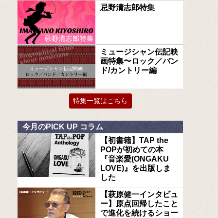
忌野清志郎特集
ミュージシャン伝記映
画特集〜ロック／バン
ド/カントリー編
特集一覧はこちら
今月のPICK UP コラム
【初書籍】TAP the
POPが初めての本
『音楽愛(ONGAKU
LOVE)』を出版しま
した
【萩原健一インタビュ
ー】原点回帰したこと
で進化を続けるショー