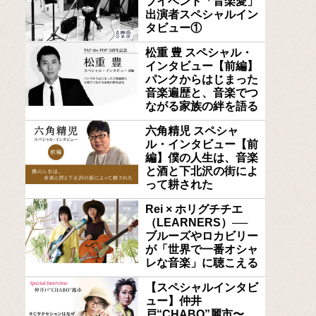
ブイベント「音楽愛」
出演者スペシャルイン
タビュー①
松重 豊 スペシャル・
インタビュー【前編】
パンクからはじまった
音楽遍歴と、音楽でつ
ながる家族の絆を語る
六角精児 スペシャ
ル・インタビュー【前
編】僕の人生は、音楽
と酒と下北沢の街によ
って耕された
Rei × ホリグチチエ
（LEARNERS）──
ブルーズやロカビリー
が「世界で一番オシャ
レな音楽」に聴こえる
【スペシャルインタビ
ュー】仲井
戸“CHABO”麗市〜