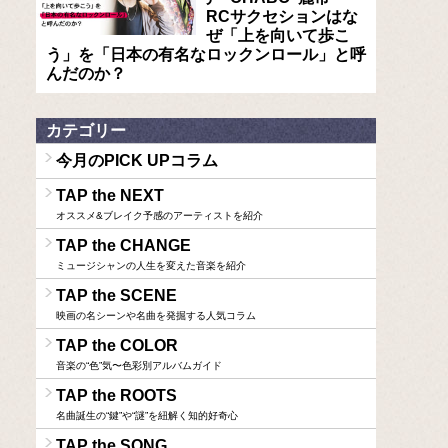
RCサクセションはな
ぜ「上を向いて歩こ
う」を「日本の有名なロックンロール」と呼
んだのか？
カテゴリー
今月のPICK UPコラム
TAP the NEXT
オススメ&ブレイク予感のアーティストを紹介
TAP the CHANGE
ミュージシャンの人生を変えた音楽を紹介
TAP the SCENE
映画の名シーンや名曲を発掘する人気コラム
TAP the COLOR
音楽の“色”気〜色彩別アルバムガイド
TAP the ROOTS
名曲誕生の“鍵”や“謎”を紐解く知的好奇心
TAP the SONG