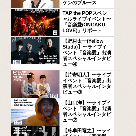
ケンのブルース
TAP the POPスペシ
ャルライブイベント〜
『音楽愛(ONGAKU
LOVE)』リポート
【野村太一(Yellow
Studs)】〜ライブイ
ベント「音楽愛」出演
者スペシャルインタビ
ュー④
【片寄明人】〜ライブ
イベント「音楽愛」出
演者スペシャルインタ
ビュー③
【山口洋】〜ライブイ
ベント「音楽愛」出演
者スペシャルインタビ
ュー②
【冷牟田竜之】〜ライ