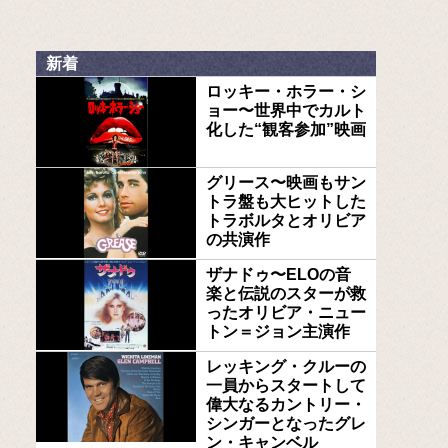
新着
ロッキー・ホラー・シ
ョー〜世界中でカルト
化した“観客参加”映画
グリース〜映画もサン
トラ盤も大ヒットした
トラボルタとオリビア
の共演作
ザナドゥ〜ELOの音
楽と伝説のスターが救
ったオリビア・ニュー
トン＝ジョン主演作
レッキング・クルーの
一員からスタートして
偉大なるカントリー・
シンガーとなったグレ
ン・キャンベル