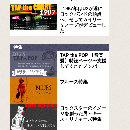
1987年はU2が遂に
ロックバンドの頂点
へ、そしてカイリー・
ミノーグがデビューし
た
特集
TAP the POP 【音楽
愛】特設ページ〜支援
してくれたメンバー
ブルーズ特集
ロックスターのイメー
ジを創った男～キー
ス・リチャーズ特集