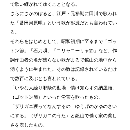
で歌い継がれてゆくこととなる。
さらにさかのぼると、江戸・元禄期に田川で歌われ
た「番田河原唄」という歌が起源だとも言われてい
る。
それらをはじめとして、昭和初期に至るまで「ゴッ
トン節」「石刀唄」「コリャコーリャ節」など、作
詞作曲者の名が残らない歌がまるで鉱山の地中から
湧くように生まれた。その数は記録されているだけ
で数百に及ぶとも言われている。
「いやな人繰り邪険の勘場 情け知らずの納屋頭」
（ゴットン節）といった労苦を歌ったもの。
「ザリガニ獲ってなんするの ゆうげのかゆのさい
にする」（ザリガニのうた）と鉱山で働く家の貧し
さを表したもの。