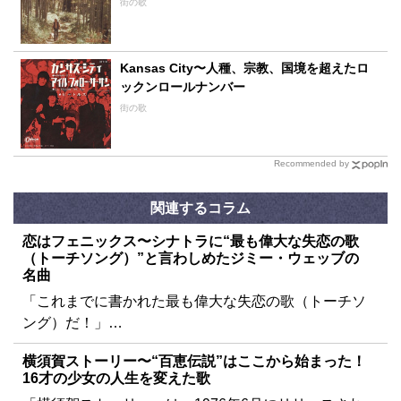
街の歌
Kansas City〜人種、宗教、国境を超えたロ
ックンロールナンバー
街の歌
Recommended by
関連するコラム
恋はフェニックス〜シナトラに“最も偉大な失恋の歌
（トーチソング）”と言わしめたジミー・ウェッブの
名曲
「これまでに書かれた最も偉大な失恋の歌（トーチソ
ング）だ！」…
横須賀ストーリー〜“百恵伝説”はここから始まった！
16才の少女の人生を変えた歌