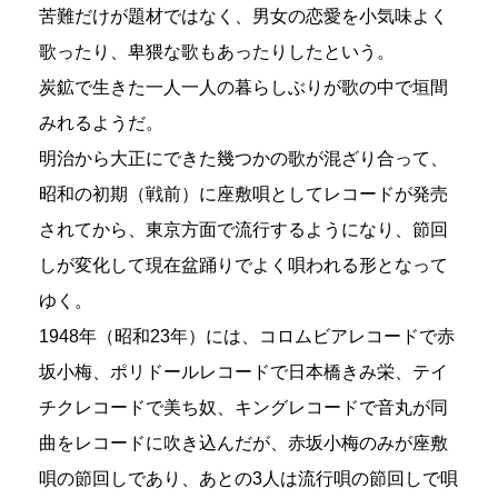
苦難だけが題材ではなく、男女の恋愛を小気味よく
歌ったり、卑猥な歌もあったりしたという。
炭鉱で生きた一人一人の暮らしぶりが歌の中で垣間
みれるようだ。
明治から大正にできた幾つかの歌が混ざり合って、
昭和の初期（戦前）に座敷唄としてレコードが発売
されてから、東京方面で流行するようになり、節回
しが変化して現在盆踊りでよく唄われる形となって
ゆく。
1948年（昭和23年）には、コロムビアレコードで赤
坂小梅、ポリドールレコードで日本橋きみ栄、テイ
チクレコードで美ち奴、キングレコードで音丸が同
曲をレコードに吹き込んだが、赤坂小梅のみが座敷
唄の節回しであり、あとの3人は流行唄の節回しで唄