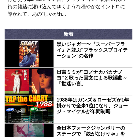
街の雑踏に溶け込んでゆくような穏やかなイントロに
導かれて、あの“しゃがれ…
新着
黒いジャガー〜『スーパーフラ
イ』と並ぶ“ブラックスプロイテ
ーション”の名作
日吉ミミが”ヨノナカバカナノ
ヨ”と歌った回文による歌謡曲～
「世迷い言」
1988年はガンズ＆ローゼズが1年
掛かりで全米1位になり、ジョー
ジ・マイケルが年間制覇
全日本フォークジャンボリーの
ステージで「銭がなけりゃ」を