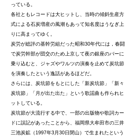
っている。
各社ともレコードは大ヒットし、当時の傾斜生産方
式による石炭増産の風潮もあって知名度はうなぎ上
りに高まってゆく。
炭労が総評の基幹労組だった昭和30年代には，春闘
で炭労幹部が団交のため上京して夜の銀座のバーに
乗り込むと、ジャズやワルツの演奏を止めて炭坑節
を演奏したという逸話があるほどだ。
さらには、炭坑節をもとにした「新炭坑節」「新々
炭坑節」「月が出た出た」という歌謡曲も作られヒ
ットしている。
炭坑節が大流行する中で、一部の出版物や歌詞カー
ドに誤記があったことから、福岡県大牟田市の三井
三池炭鉱（1997年3月30日閉山）で生まれたという