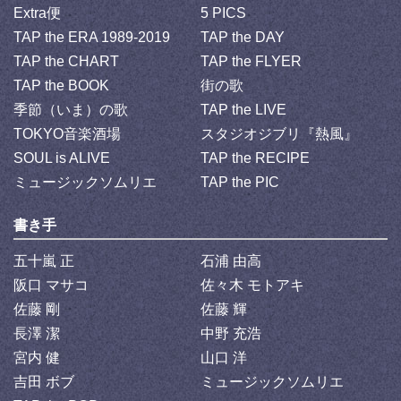
Extra便
5 PICS
TAP the ERA 1989-2019
TAP the DAY
TAP the CHART
TAP the FLYER
TAP the BOOK
街の歌
季節（いま）の歌
TAP the LIVE
TOKYO音楽酒場
スタジオジブリ『熱風』
SOUL is ALIVE
TAP the RECIPE
ミュージックソムリエ
TAP the PIC
書き手
五十嵐 正
石浦 由高
阪口 マサコ
佐々木 モトアキ
佐藤 剛
佐藤 輝
長澤 潔
中野 充浩
宮内 健
山口 洋
吉田 ボブ
ミュージックソムリエ