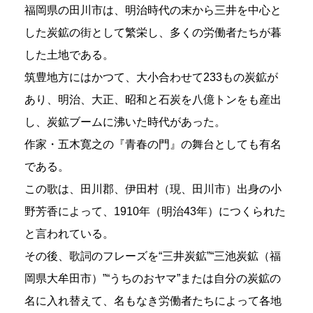
福岡県の田川市は、明治時代の末から三井を中心と
した炭鉱の街として繁栄し、多くの労働者たちが暮
した土地である。
筑豊地方にはかつて、大小合わせて233もの炭鉱が
あり、明治、大正、昭和と石炭を八億トンをも産出
し、炭鉱ブームに沸いた時代があった。
作家・五木寛之の『青春の門』の舞台としても有名
である。
この歌は、田川郡、伊田村（現、田川市）出身の小
野芳香によって、1910年（明治43年）につくられた
と言われている。
その後、歌詞のフレーズを“三井炭鉱”“三池炭鉱（福
岡県大牟田市）”“うちのおヤマ”または自分の炭鉱の
名に入れ替えて、名もなき労働者たちによって各地