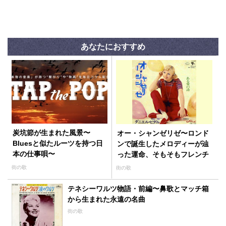
あなたにおすすめ
炭坑節が生まれた風景〜
オー・シャンゼリゼ〜ロンド
Bluesと似たルーツを持つ日
ンで誕生したメロディーが辿
本の仕事唄〜
った運命、そもそもフレンチ
ポップでもシャンソンでもな
街の歌
街の歌
かった！？
テネシーワルツ物語・前編〜鼻歌とマッチ箱
から生まれた永遠の名曲
街の歌