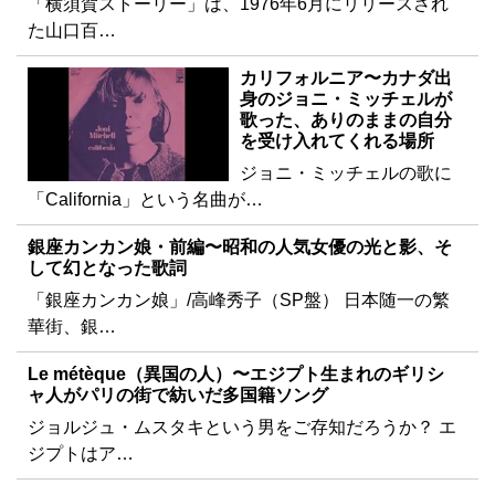
「横須賀ストーリー」は、1976年6月にリリースされ
た山口百…
カリフォルニア〜カナダ出
身のジョニ・ミッチェルが
歌った、ありのままの自分
を受け入れてくれる場所
ジョニ・ミッチェルの歌に
「California」という名曲が…
銀座カンカン娘・前編〜昭和の人気女優の光と影、そ
して幻となった歌詞
「銀座カンカン娘」/高峰秀子（SP盤） 日本随一の繁
華街、銀…
Le métèque（異国の人）〜エジプト生まれのギリシ
ャ人がパリの街で紡いだ多国籍ソング
ジョルジュ・ムスタキという男をご存知だろうか？ エ
ジプトはア…