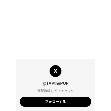
X
@TAPthePOP
最新情報を X でチェック
フォローする