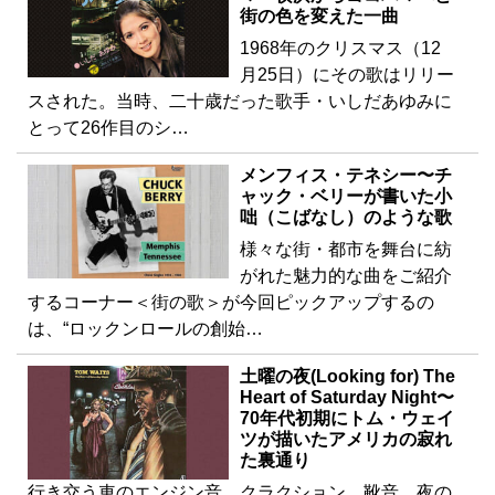
街の色を変えた一曲
1968年のクリスマス（12
月25日）にその歌はリリー
スされた。当時、二十歳だった歌手・いしだあゆみに
とって26作目のシ…
メンフィス・テネシー〜チ
ャック・ベリーが書いた小
咄（こばなし）のような歌
様々な街・都市を舞台に紡
がれた魅力的な曲をご紹介
するコーナー＜街の歌＞が今回ピックアップするの
は、“ロックンロールの創始…
土曜の夜(Looking for) The
Heart of Saturday Night〜
70年代初期にトム・ウェイ
ツが描いたアメリカの寂れ
た裏通り
行き交う車のエンジン音、クラクション、靴音…夜の