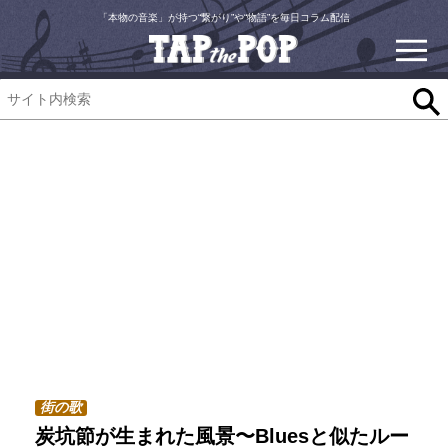
「本物の音楽」が持つ“繋がり”や“物語”を毎日コラム配信
街の歌
炭坑節が生まれた風景〜Bluesと似たルー