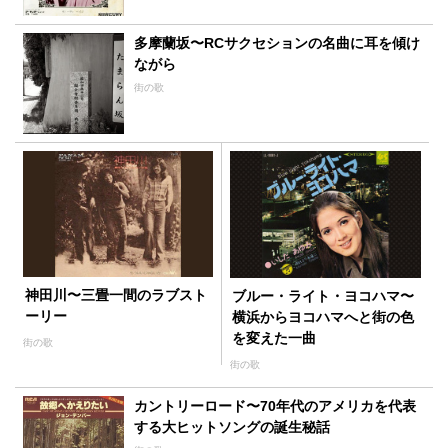
多摩蘭坂〜RCサクセションの名曲に耳を傾け
ながら
街の歌
神田川〜三畳一間のラブスト
ブルー・ライト・ヨコハマ〜
ーリー
横浜からヨコハマへと街の色
を変えた一曲
街の歌
街の歌
カントリーロード〜70年代のアメリカを代表
する大ヒットソングの誕生秘話