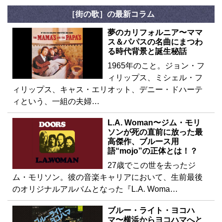
［街の歌］の最新コラム
夢のカリフォルニア〜ママ
ス＆パパスの名曲にまつわ
る時代背景と誕生秘話
1965年のこと。ジョン・フ
ィリップス、ミシェル・フ
ィリップス、キャス・エリオット、デニー・ドハーテ
ィという、一組の夫婦…
L.A. Woman〜ジム・モリ
ソンが死の直前に放った最
高傑作、ブルース用
語“mojo”の正体とは！？
27歳でこの世を去ったジ
ム・モリソン。彼の音楽キャリアにおいて、生前最後
のオリジナルアルバムとなった『L.A. Woma…
ブルー・ライト・ヨコハ
マ〜横浜からヨコハマへと