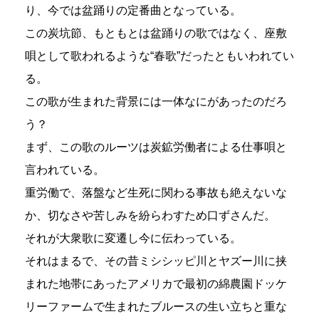
り、今では盆踊りの定番曲となっている。
この炭坑節、もともとは盆踊りの歌ではなく、座敷
唄として歌われるような“春歌”だったともいわれてい
る。
この歌が生まれた背景には一体なにがあったのだろ
う？
まず、この歌のルーツは炭鉱労働者による仕事唄と
言われている。
重労働で、落盤など生死に関わる事故も絶えないな
か、切なさや苦しみを紛らわすため口ずさんだ。
それが大衆歌に変遷し今に伝わっている。
それはまるで、その昔ミシシッピ川とヤズー川に挟
まれた地帯にあったアメリカで最初の綿農園ドッケ
リーファームで生まれたブルースの生い立ちと重な