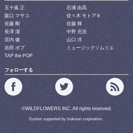
五十嵐 正
石浦 由高
阪口 マサコ
佐々木 モトアキ
佐藤 剛
佐藤 輝
長澤 潔
中野 充浩
宮内 健
山口 洋
吉田 ボブ
ミュージックソムリエ
TAP the POP
フォローする
©
WILDFLOWERS INC.
All rights reserved.
System supported by
tsukurun corporation..