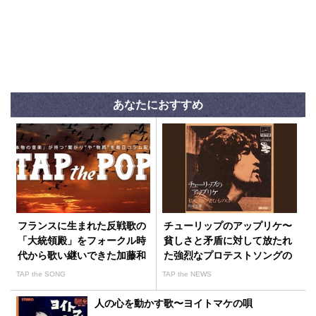
あなたにおすすめ
フランスに生まれた反戦歌の
チューリップのアップリケ〜
「大統領殿」をフォークル時
貧しさと矛盾に対して放たれ
代から歌い継いできた加藤和
た強烈なプロテストソングの
彦
誕生経緯
TAP the SONG
TAP the NEWS
人の心を動かす歌〜ヨイトマケの唄