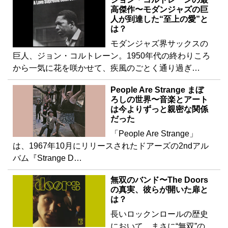
高傑作〜モダンジャズの巨
人が到達した“至上の愛”と
は？
モダンジャズ界サックスの
巨人、ジョン・コルトレーン。1950年代の終わりころ
から一気に花を咲かせて、疾風のごとく通り過ぎ…
People Are Strange まぼ
ろしの世界〜音楽とアート
は今よりずっと親密な関係
だった
「People Are Strange」
は、1967年10月にリリースされたドアーズの2ndアル
バム『Strange D…
無双のバンド〜The Doors
の真実、彼らが開いた扉と
は？
長いロックンロールの歴史
において、まさに“無双”の