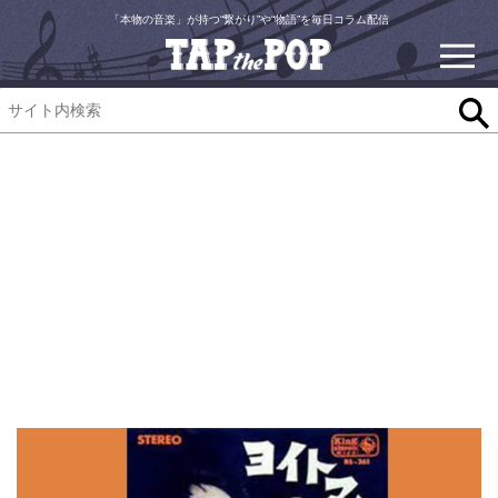
「本物の音楽」が持つ“繋がり”や“物語”を毎日コラム配信