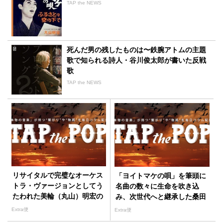
TAP the NEWS
死んだ男の残したものは〜鉄腕アトムの主題
歌で知られる詩人・谷川俊太郎が書いた反戦
歌
TAP the NEWS
リサイタルで完璧なオーケス
「ヨイトマケの唄」を筆頭に
トラ・ヴァージョンとしてう
名曲の数々に生命を吹き込
たわれた美輪（丸山）明宏の
み、次世代へと継承した桑田
「ヨイトマケの唄」
佳祐の功績
Extra便
Extra便