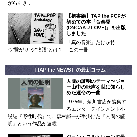
がら引き…
【初書籍】TAP the POPが
初めての本『音楽愛
(ONGAKU LOVE)』を出版
しました
「真の音楽」だけが持
つ“繋がり”や“物語”とは？ この一冊…
［TAP the NEWS］の最新コラム
人間の証明のテーマ〜ジョ
ー山中の歌声を世に知らし
めた運命の一曲
1975年、角川書店が編集す
るエンターテインメント小
説誌『野性時代』で、森村誠一が手掛けた『人間の証
明』という作品が連載…
ジョン・コルトレーンの最