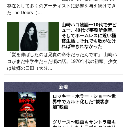
存在として多くのアーティストに影響を与え続けてき
たThe Doors（…
山崎ハコ物語〜10代でデビ
ュー、40代で事務所倒産、
そしてホームレスに近い極
貧生活…それでも歌がなけ
れば生きれなかった
「髪を伸ばしたのは兄貴の命令だったんです」 山崎ハ
コがまだ中学生だった頃の話。1970年代の初頭、少女
は故郷の日田（大分…
新着
ロッキー・ホラー・ショー〜世
界中でカルト化した“観客参
加”映画
グリース〜映画もサントラ盤も