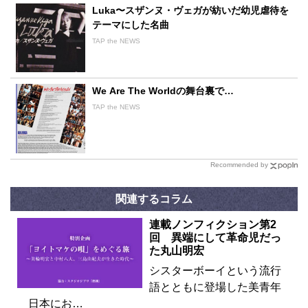
Luka〜スザンヌ・ヴェガが紡いだ幼児虐待を
テーマにした名曲
TAP the NEWS
We Are The Worldの舞台裏で…
TAP the NEWS
Recommended by
関連するコラム
連載ノンフィクション第2
回 異端にして革命児だっ
た丸山明宏
シスターボーイという流行
語とともに登場した美青年
日本にお…