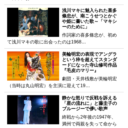
浅川マキに魅入られた喜多
條忠が、南こうせつとかぐ
や姫に書いた歌～「マキシ
ーのために」
作詞家の喜多條忠が、初め
て浅川マキの歌に出会ったのは1968…
美輪明宏の表現でアングラ
という枠を超えてスタンダ
ードになった寺山修司作品
『毛皮のマリー』
劇団・天井桟敷が美輪明宏
（当時は丸山明宏）を主演に迎えて19…
静かな怒りで反戦を訴える
「星の流れに」と藤圭子の
ブルージーで儚い歌声
終戦から2年後の1947年、
満州で両親を失って命から