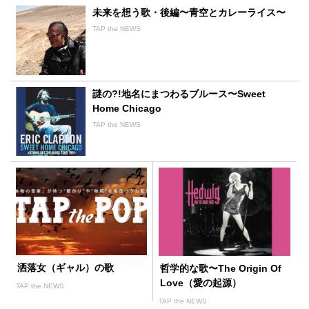
未来を想う歌・後編〜青空とカレーライス〜
TAP the NEWS
謎の?!地名にまつわるブルース〜Sweet
Home Chicago
TAP the NEWS
洒落女（ギャル）の歌
哲学的な歌〜The Origin Of
Love（愛の起源）
TAP the NEWS
TAP the NEWS