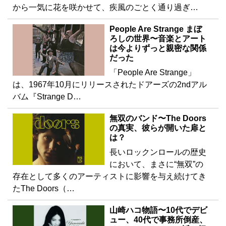
から一気に花を咲かせて、疾風のごとく通り過ぎ…
People Are Strange まぼ
ろしの世界〜音楽とアート
は今よりずっと親密な関係
だった
「People Are Strange」
は、1967年10月にリリースされたドアーズの2ndアル
バム『Strange D…
無双のバンド〜The Doors
の真実、彼らが開いた扉と
は？
長いロックンロールの歴史
において、まさに“無双”の
存在として多くのアーティストに影響を与え続けてき
たThe Doors（…
山崎ハコ物語〜10代でデビ
ュー、40代で事務所倒産、