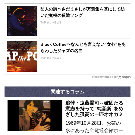
防人の詩〜さだまさしが万葉集を基にして紡
いだ究極の反戦ソング
TAP the NEWS
Black Coffee〜なんとも言えない“女心”をあ
らわしたジャズの名曲
TAP the NEWS
Recommended by
関連するコラム
追悼・遠藤賢司～確固たる
意志を持って"純音楽”をめ
ざした孤高の一匹オオカミ
1969年10月28日、お茶の
水にあった全電通会館ホー