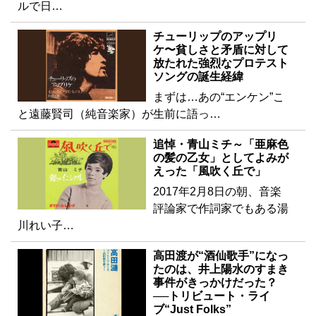
ルで日…
チューリップのアップリ
ケ〜貧しさと矛盾に対して
放たれた強烈なプロテスト
ソングの誕生経緯
まずは…あの“エンケン”こ
と遠藤賢司（純音楽家）が生前に語っ…
追悼・青山ミチ～「亜麻色
の髪の乙女」としてよみが
えった「風吹く丘で」
2017年2月8日の朝、音楽
評論家で作詞家でもある湯
川れい子…
高田渡が“酒仙歌手”になっ
たのは、井上陽水のすまき
事件がきっかけだった？
──トリビュート・ライ
ブ“Just Folks”