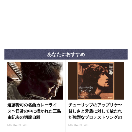
あなたにおすすめ
遠藤賢司の名曲カレーライ
チューリップのアップリケ〜
ス〜日常の中に描かれた三島
貧しさと矛盾に対して放たれ
由紀夫の切腹自殺
た強烈なプロテストソングの
誕生経緯
TAP the NEWS
TAP the NEWS