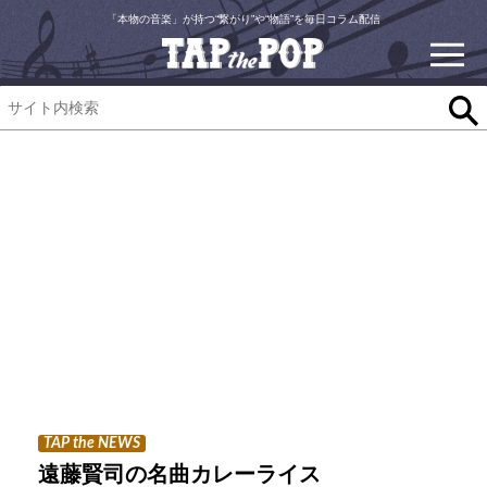
「本物の音楽」が持つ“繋がり”や“物語”を毎日コラム配信
TAP the NEWS
遠藤賢司の名曲カレーライス