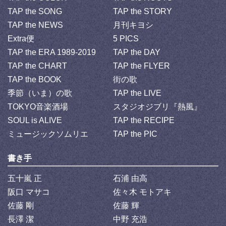
TAP the SONG
TAP the STORY
TAP the NEWS
月刊キヨシ
Extra便
5 PICS
TAP the ERA 1989-2019
TAP the DAY
TAP the CHART
TAP the FLYER
TAP the BOOK
街の歌
季節（いま）の歌
TAP the LIVE
TOKYO音楽酒場
スタジオジブリ『熱風』
SOUL is ALIVE
TAP the RECIPE
ミュージックソムリエ
TAP the PIC
書き手
五十嵐 正
石浦 由高
阪口 マサコ
佐々木 モトアキ
佐藤 剛
佐藤 輝
長澤 潔
中野 充浩