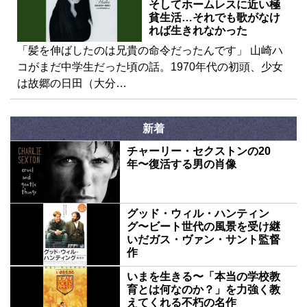
そしてホームレスに近い極
貧生活…それでも歌がなけ
れば生きれなかった
「髪を伸ばしたのは兄貴の命令だったんです」 山崎ハ
コがまだ中学生だった頃の話。1970年代の初頭、少女
は故郷の日田（大分…
新着
チャーリー・セクストンの20
年〜復活する男の肖像
グッド・ウィル・ハンティン
グ〜ビート世代の風景を受け継
いだガス・ヴァン・サント監督
作
いまを生きる〜「本当の学校教
育とは何なのか？」を力強く教
えてくれる不朽の名作