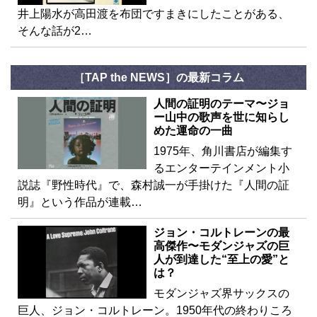
井上陽水が高田渡を布団ですまきにしたことがある、
そんな話が2…
［TAP the NEWS］の最新コラム
人間の証明のテーマ〜ジョ
ー山中の歌声を世に知らし
めた運命の一曲
1975年、角川書店が編集す
るエンターテインメント小
説誌『野性時代』で、森村誠一が手掛けた『人間の証
明』という作品が連載…
ジョン・コルトレーンの最
高傑作〜モダンジャズの巨
人が到達した“至上の愛”と
は？
モダンジャズ界サックスの
巨人、ジョン・コルトレーン。1950年代の終わりころ