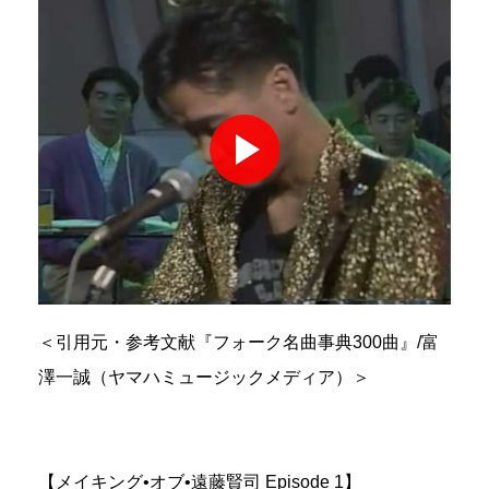
＜引用元・参考文献『フォーク名曲事典300曲』/富
澤一誠（ヤマハミュージックメディア）＞
【メイキング•オブ•遠藤賢司 Episode 1】