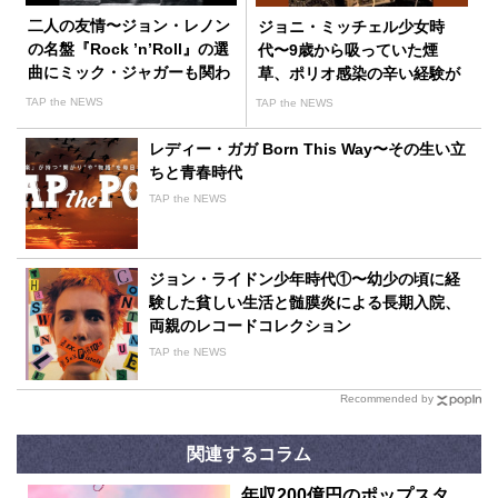
二人の友情〜ジョン・レノン
ジョニ・ミッチェル少女時
の名盤『Rock ’n’Roll』の選
代〜9歳から吸っていた煙
曲にミック・ジャガーも関わ
草、ポリオ感染の辛い経験が
っていた！？
もたらした神秘的な感覚、フ
TAP the NEWS
TAP the NEWS
ォークブームから受けた刺激
レディー・ガガ Born This Way〜その生い立
ちと青春時代
TAP the NEWS
ジョン・ライドン少年時代①〜幼少の頃に経
験した貧しい生活と髄膜炎による長期入院、
両親のレコードコレクション
TAP the NEWS
Recommended by
関連するコラム
年収200億円のポップスタ