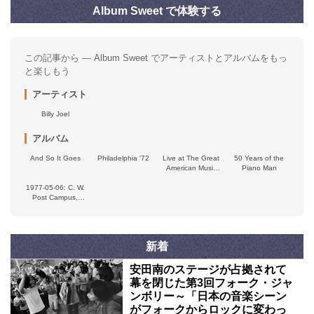
Album Sweet で体験する
この記事から — Album Sweet でアーティストとアルバムをもっ
と楽しもう
アーティスト
Billy Joel
アルバム
And So It Goes
Philadelphia '72
Live at The Great
50 Years of the
American Music
Piano Man
Hall, 1975
1977‐05‐06: C. W.
Post Campus,
Long Island
University,
Brookville, NY,
USA
新着
安田南のステージが占拠されて
幕を閉じた第3回フォーク・ジャ
ンボリー～「日本の音楽シーン
がフォークからロックに変わっ