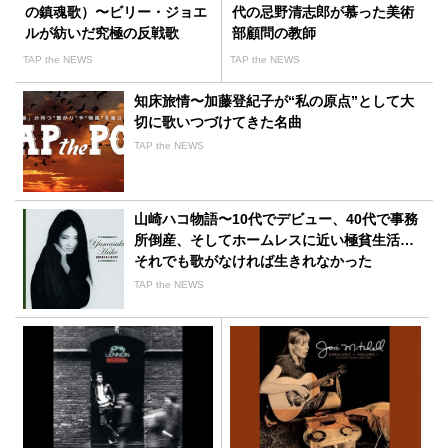
の鎮魂歌）〜ビリー・ジョエ
代の忌野清志郎が慕った美術
ルが紡いだ究極の反戦歌
部顧問の教師
TAP the NEWS
TAP the NEWS
知床旅情〜加藤登紀子が“私の原点”として大
切に歌いつづけてきた名曲
TAP the NEWS
山崎ハコ物語〜10代でデビュー、40代で事務
所倒産、そしてホームレスに近い極貧生活…
それでも歌がなければ生きれなかった
TAP the NEWS