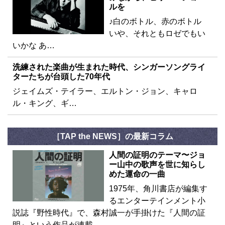
ルを
♪白のボトル、赤のボトル
いや、それともロゼでもい
いかな あ…
洗練された楽曲が生まれた時代、シンガーソングライ
ターたちが台頭した70年代
ジェイムズ・テイラー、エルトン・ジョン、キャロ
ル・キング、ギ…
［TAP the NEWS］の最新コラム
人間の証明のテーマ〜ジョ
ー山中の歌声を世に知らし
めた運命の一曲
1975年、角川書店が編集す
るエンターテインメント小
説誌『野性時代』で、森村誠一が手掛けた『人間の証
明』という作品が連載…