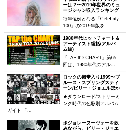
ーは？〜2019年世界のミュ
ージシャン収入ランキング
毎年恒例となる「Celebrity
100」の2019年版を…
1980年代ヒットチャート＆
アーティスト総括(アルバ
ム編)
「TAP the CHART」第65
回は、1980年代のアル…
ロックの殿堂入り1999〜ブ
ルース・スプリングスティ
ーン/ビリー・ジョエルほか
★ダウンロード/ストリーミ
ング時代の色彩別アルバム
ガイド 「…
ボジョレーヌーヴォーを飲
みながら、ビリー・ジョエ