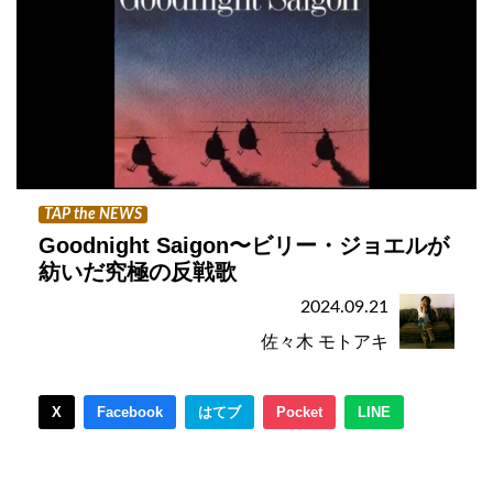
TAP the NEWS
Goodnight Saigon〜ビリー・ジョエルが
紡いだ究極の反戦歌
2024.09.21
佐々木 モトアキ
X
Facebook
はてブ
Pocket
LINE