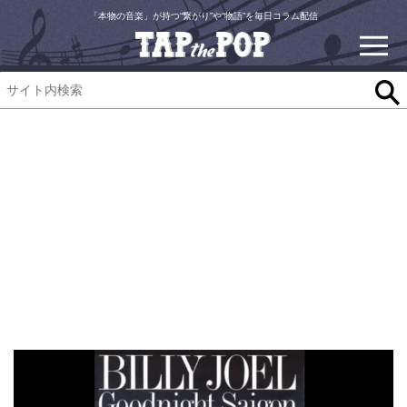
「本物の音楽」が持つ“繋がり”や“物語”を毎日コラム配信