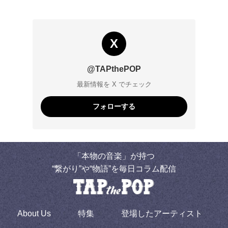
X
@TAPthePOP
最新情報を X でチェック
フォローする
「本物の音楽」が持つ
“繋がり”や“物語”を毎日コラム配信
About Us
特集
登場したアーティスト