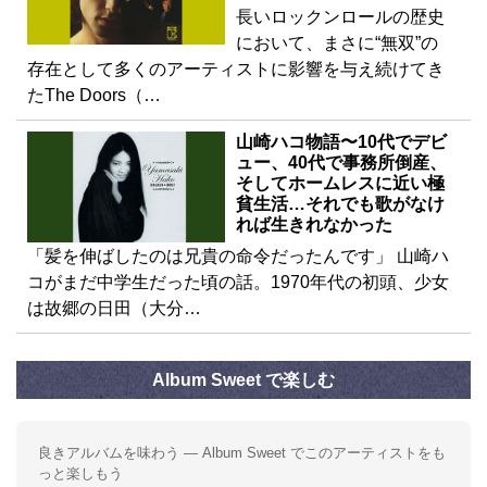
長いロックンロールの歴史
において、まさに“無双”の
存在として多くのアーティストに影響を与え続けてき
たThe Doors（…
山崎ハコ物語〜10代でデビ
ュー、40代で事務所倒産、
そしてホームレスに近い極
貧生活…それでも歌がなけ
れば生きれなかった
「髪を伸ばしたのは兄貴の命令だったんです」 山崎ハ
コがまだ中学生だった頃の話。1970年代の初頭、少女
は故郷の日田（大分…
Album Sweet で楽しむ
良きアルバムを味わう — Album Sweet でこのアーティストをも
っと楽しもう