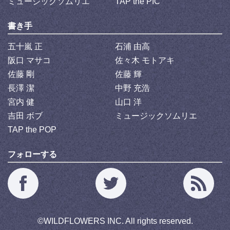
ミュージックソムリエ
TAP the PIC
書き手
五十嵐 正
石浦 由高
阪口 マサコ
佐々木 モトアキ
佐藤 剛
佐藤 輝
長澤 潔
中野 充浩
宮内 健
山口 洋
吉田 ボブ
ミュージックソムリエ
TAP the POP
フォローする
©
WILDFLOWERS INC.
All rights reserved.