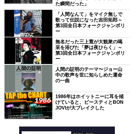
た瞬間だった」
「人間なんて」をマイク無しで
歌って伝説になった吉田拓郎～
第3回全日本フォークジャンボリ
ー
無名だった三上寛が大観衆の喝
采を浴びた「夢は夜ひらく」～
第3回全日本フォークジャンボリ
ー
人間の証明のテーマ〜ジョー山
中の歌声を世に知らしめた運命
の一曲
1986年はホイットニーに耳を傾
けていると、ビースティとBON
JOVIが大ブレイクした