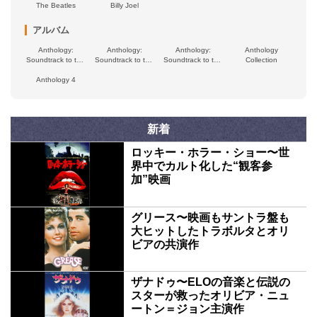
The Beatles
Billy Joel
アルバム
Anthology:
Anthology:
Anthology:
Anthology
Soundtrack to the
Soundtrack to the
Soundtrack to the
Collection
Disney+ Series
Disney+ Series
Disney+ Series
(Episodes 7-9)
Anthology 4
(Episodes 4-6)
(Episodes 1-3)
新着
ロッキー・ホラー・ショー〜世
界中でカルト化した“観客参
加”映画
グリース〜映画もサントラ盤も
大ヒットしたトラボルタとオリ
ビアの共演作
ザナドゥ〜ELOの音楽と伝説の
スターが救ったオリビア・ニュ
ートン＝ジョン主演作