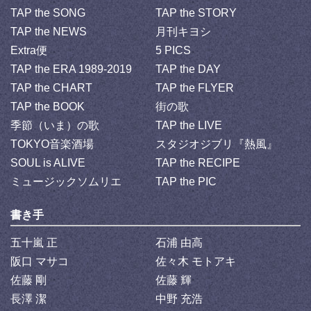
TAP the SONG
TAP the STORY
TAP the NEWS
月刊キヨシ
Extra便
5 PICS
TAP the ERA 1989-2019
TAP the DAY
TAP the CHART
TAP the FLYER
TAP the BOOK
街の歌
季節（いま）の歌
TAP the LIVE
TOKYO音楽酒場
スタジオジブリ『熱風』
SOUL is ALIVE
TAP the RECIPE
ミュージックソムリエ
TAP the PIC
書き手
五十嵐 正
石浦 由高
阪口 マサコ
佐々木 モトアキ
佐藤 剛
佐藤 輝
長澤 潔
中野 充浩