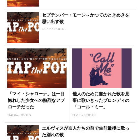
セプテンバー・モーン～かつてのときめきを
思い出す歌
TAP the ROOTS
「マイ・シャローナ」は一目
他人のために書かれた歌を見
惚れした少女への熱烈なアプ
事に歌いきったブロンディの
ローチだった
「コール・ミー」
TAP the ROOTS
TAP the ROOTS
エルヴィスが友人たちの前で生前最後に歌っ
た別れの歌