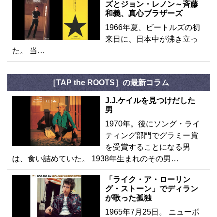
ズとジョン・レノン～斉藤
和義、真心ブラザーズ
1966年夏、ビートルズの初
来日に、日本中が沸き立っ
た。 当…
［TAP the ROOTS］の最新コラム
J.J.ケイルを見つけだした
男
1970年。後にソング・ライ
ティング部門でグラミー賞
を受賞することになる男
は、食い詰めていた。 1938年生まれのその男…
「ライク・ア・ローリン
グ・ストーン」でディラン
が歌った孤独
1965年7月25日。 ニューポ