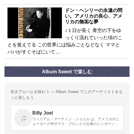
ドン・ヘンリーの永遠の問
い。アメリカの良心、アメ
リカの無垢な夢
♪１日が長く 青空の下をゆ
っくり流れていった頃のこ
とを覚えてる この世界には悩みごとなどなく ママと
パパがすぐそばにいて…
Album Sweet で楽しむ
良きアルバムを味わう — Album Sweet でこのアーティストをも
っと楽しもう
Billy Joel
♫
ウィリアム・マーティン・ジョエル は、アメリカのニ
ューヨーク州サウス・ブロンクス出身のシンガーソン
グライター、歌手、ピアニスト、作曲家。ポップなメ
ロディと、都会的なアダルト・コンテンポラリー・サ