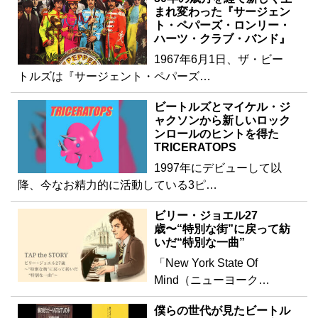
まれ変わった『サージェン
ト・ペパーズ・ロンリー・
ハーツ・クラブ・バンド』
1967年6月1日、ザ・ビー
トルズは『サージェント・ペパーズ…
ビートルズとマイケル・ジ
ャクソンから新しいロック
ンロールのヒントを得た
TRICERATOPS
1997年にデビューして以
降、今なお精力的に活動している3ピ…
ビリー・ジョエル27
歳〜“特別な街”に戻って紡
いだ“特別な一曲”
「New York State Of
Mind（ニューヨーク…
僕らの世代が見たビートル