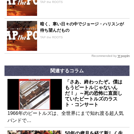
TAP the ROOTS
暗く、寒い日々の中でジョージ・ハリスンが
待ち望んだもの
TAP the ROOTS
Recommended by
関連するコラム
「さあ、終わったぞ。僕は
もうビートルじゃないん
だ！」～死の恐怖に直面し
ていたビートルズのラス
ト・コンサート
1966年のビートルズは、全世界にまで知れ渡る超人気
バンドで…
50年の歳月を経て新しく生