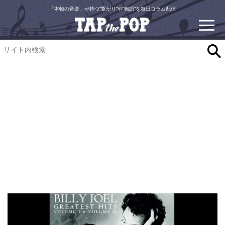
「本物の音楽」が持つ“繋がり”や“物語”を毎日コラム配信