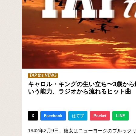
TAP the NEWS
キャロル・キングの生い立ち〜3歳から
いう能力、ラジオから流れるヒット曲
X
Facebook
はてブ
Pocket
LINE
1942年2月9日、彼女はニューヨークのブルック