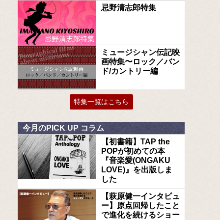
忌野清志郎特集
ミュージシャン伝記映
画特集〜ロック／バン
ド/カントリー編
特集一覧はこちら
今月のPICK UP コラム
【初書籍】TAP the
POPが初めての本
『音楽愛(ONGAKU
LOVE)』を出版しま
した
【萩原健一インタビュ
ー】原点回帰したこと
で進化を続けるショー