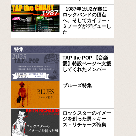
1987年はU2が遂に
ロックバンドの頂点
へ、そしてカイリー・
ミノーグがデビューし
た
特集
TAP the POP 【音楽
愛】特設ページ〜支援
してくれたメンバー
ブルーズ特集
ロックスターのイメー
ジを創った男～キー
ス・リチャーズ特集