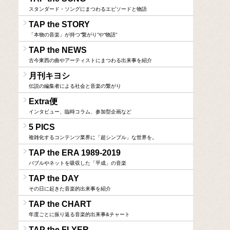
スタンダード・ソングにまつわるエピソードと物語
TAP the STORY
「本物の音楽」が持つ“繋がり”や“物語”
TAP the NEWS
古今東西の曲やアーティストにまつわる出来事を紹介
月刊キヨシ
伝説の編集者による社会と音楽の繋がり
Extra便
インタビュー、臨時コラム、参加型企画など
5 PICS
複雑化するコンテンツ業界に「超シンプル」な世界を。
TAP the ERA 1989-2019
バブルやネットを吸収した「平成」の音楽
TAP the DAY
その日に起きた音楽的出来事を紹介
TAP the CHART
年度ごとに振り返る音楽的出来事&チャート
TAP the FLYER