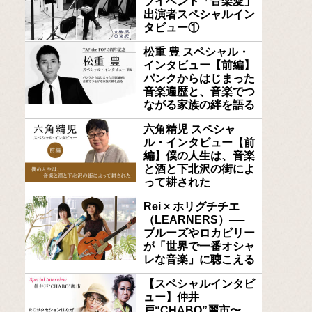
ブイベント「音楽愛」
出演者スペシャルイン
タビュー①
松重 豊 スペシャル・
インタビュー【前編】
パンクからはじまった
音楽遍歴と、音楽でつ
ながる家族の絆を語る
六角精児 スペシャ
ル・インタビュー【前
編】僕の人生は、音楽
と酒と下北沢の街によ
って耕された
Rei × ホリグチチエ
（LEARNERS）──
ブルーズやロカビリー
が「世界で一番オシャ
レな音楽」に聴こえる
【スペシャルインタビ
ュー】仲井
戸“CHABO”麗市〜