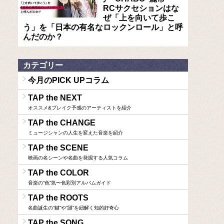
RCサクセションはな
ぜ「上を向いて歩こ
う」を「日本の有名なロックンロール」と呼
んだのか？
カテゴリー
今月のPICK UPコラム
TAP the NEXT
オススメ&ブレイク予感のアーティストを紹介
TAP the CHANGE
ミュージシャンの人生を変えた音楽を紹介
TAP the SCENE
映画の名シーンや名曲を発掘する人気コラム
TAP the COLOR
音楽の“色”気〜色彩別アルバムガイド
TAP the ROOTS
名曲誕生の“鍵”や“謎”を紐解く知的好奇心
TAP the SONG