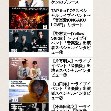
ケンのブルース
TAP the POPスペシ
ャルライブイベント〜
『音楽愛(ONGAKU
LOVE)』リポート
【野村太一(Yellow
Studs)】〜ライブイ
ベント「音楽愛」出演
者スペシャルインタビ
ュー④
【片寄明人】〜ライブ
イベント「音楽愛」出
演者スペシャルインタ
ビュー③
【山口洋】〜ライブイ
ベント「音楽愛」出演
者スペシャルインタビ
ュー②
【冷牟田竜之】〜ライ