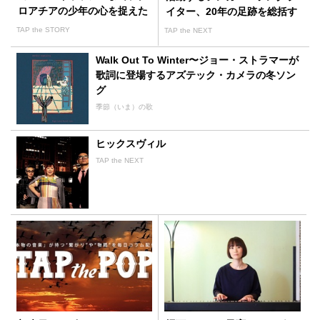
ロアチアの少年の心を捉えた
イター、20年の足跡を総括す
歌
る充実作
TAP the STORY
TAP the NEXT
Walk Out To Winter〜ジョー・ストラマーが
歌詞に登場するアズテック・カメラの冬ソン
グ
季節（いま）の歌
ヒックスヴィル
TAP the NEXT