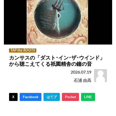
TAP the ROOTS
カンサスの「ダスト･イン･ザ･ウインド」
から聴こえてくる祇園精舎の鐘の音
2026.07.19
石浦 由高
X
Facebook
はてブ
Pocket
LINE