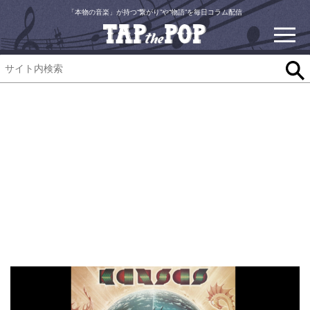
「本物の音楽」が持つ“繋がり”や“物語”を毎日コラム配信