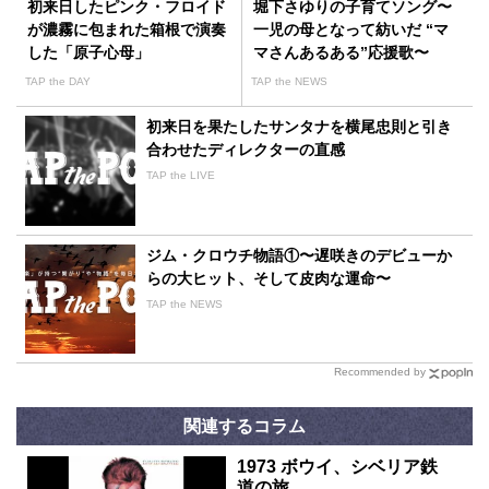
初来日したピンク・フロイド
堀下さゆりの子育てソング〜
が濃霧に包まれた箱根で演奏
一児の母となって紡いだ “マ
した「原子心母」
マさんあるある”応援歌〜
TAP the DAY
TAP the NEWS
初来日を果たしたサンタナを横尾忠則と引き
合わせたディレクターの直感
TAP the LIVE
ジム・クロウチ物語①〜遅咲きのデビューか
らの大ヒット、そして皮肉な運命〜
TAP the NEWS
Recommended by
関連するコラム
1973 ボウイ、シベリア鉄
道の旅