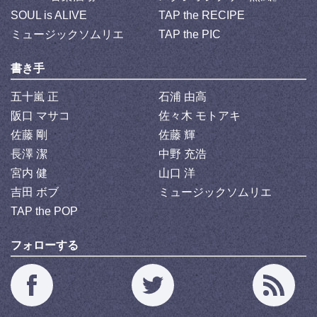
SOUL is ALIVE
TAP the RECIPE
ミュージックソムリエ
TAP the PIC
書き手
五十嵐 正
石浦 由高
阪口 マサコ
佐々木 モトアキ
佐藤 剛
佐藤 輝
長澤 潔
中野 充浩
宮内 健
山口 洋
吉田 ボブ
ミュージックソムリエ
TAP the POP
フォローする