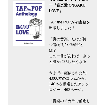
ー『音楽愛 ONGAKU
LOVE』
TAP the POPが初書籍を
出版しました！
「真の音楽」だけが持
つ“繋がり”や“物語”と
は？
この一冊があれば、きっ
と誰かに話したくなる
今までに配信された約
4,000本のコラムから、
140本を厳選したアンソ
ロジー。462ページ。
「音楽のチカラで前進し