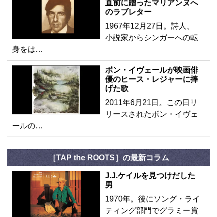
直前に贈ったマリアンヌへ
のラブレター
1967年12月27日。詩人、
小説家からシンガーへの転
身をは…
ボン・イヴェールが映画俳
優のヒース・レジャーに捧
げた歌
2011年6月21日。この日リ
リースされたボン・イヴェ
ールの…
［TAP the ROOTS］の最新コラム
J.J.ケイルを見つけだした
男
1970年。後にソング・ライ
ティング部門でグラミー賞