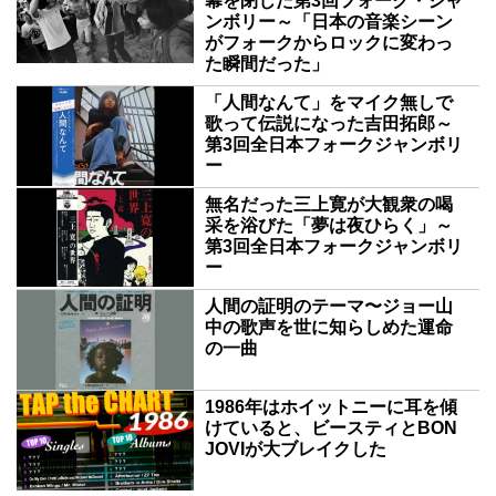
幕を閉じた第3回フォーク・ジャ
ンボリー～「日本の音楽シーン
がフォークからロックに変わっ
た瞬間だった」
「人間なんて」をマイク無しで
歌って伝説になった吉田拓郎～
第3回全日本フォークジャンボリ
ー
無名だった三上寛が大観衆の喝
采を浴びた「夢は夜ひらく」～
第3回全日本フォークジャンボリ
ー
人間の証明のテーマ〜ジョー山
中の歌声を世に知らしめた運命
の一曲
1986年はホイットニーに耳を傾
けていると、ビースティとBON
JOVIが大ブレイクした