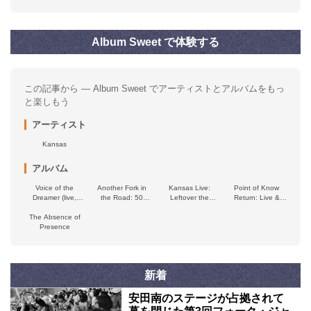
Album Sweet で体験する
この記事から — Album Sweet でアーティストとアルバムをもっ
と楽しもう
アーティスト
Kansas
アルバム
Voice of the
Another Fork in
Kansas Live:
Point of Know
Dreamer (live,
the Road: 50
Leftover the
Return: Live &
Omaha ’82)
Years of Kansas
Airwaves, Vol. 1
Beyond
The Absence of
Presence
新着
安田南のステージが占拠されて