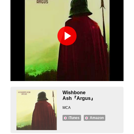
Wishbone
Ash『Argus』
MCA
iTunes
Amazon