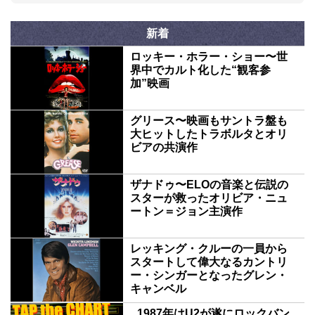
新着
ロッキー・ホラー・ショー〜世
界中でカルト化した“観客参
加”映画
グリース〜映画もサントラ盤も
大ヒットしたトラボルタとオリ
ビアの共演作
ザナドゥ〜ELOの音楽と伝説の
スターが救ったオリビア・ニュ
ートン＝ジョン主演作
レッキング・クルーの一員から
スタートして偉大なるカントリ
ー・シンガーとなったグレン・
キャンベル
1987年はU2が遂にロックバン