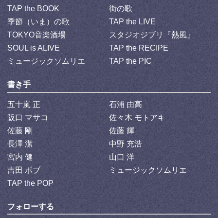
TAP the BOOK
街の歌
季節（いま）の歌
TAP the LIVE
TOKYO音楽酒場
スタジオジブリ『熱風』
SOUL is ALIVE
TAP the RECIPE
ミュージックソムリエ
TAP the PIC
書き手
五十嵐 正
石浦 由高
阪口 マサコ
佐々木 モトアキ
佐藤 剛
佐藤 輝
長澤 潔
中野 充浩
宮内 健
山口 洋
吉田 ボブ
ミュージックソムリエ
TAP the POP
フォローする