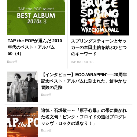
TAP the POPが選んだ 2010
スプリングスティーンとサッ
年代のベスト・アルバム
カーの本田圭佑を結ぶひとつ
50（4）
のキーワード
Extra便
TAP the ROOTS
【インタビュー】EGO-WRAPPIN’──20周年
記念ベスト・アルバムに刻まれた、鮮やかな
冒険の足跡
Extra便
追悼・石坂敬一～『原子心母』の帯に書かれ
た名文句「ピンク・フロイドの道はプログレ
ッシヴ・ロックの道なり！」
Extra便