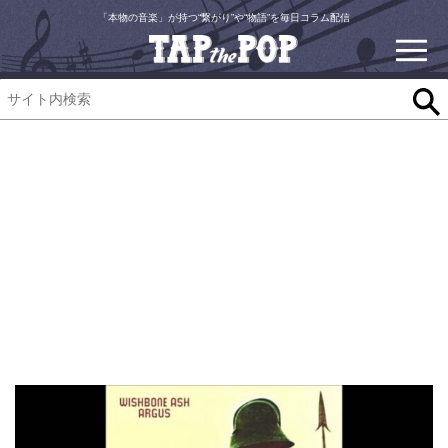
「本物の音楽」が持つ“繋がり”や“物語”を毎日コラム配信