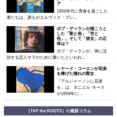
ア
1950年代に青春を過ごした
者たちは、誰もがエルヴィス・プレ…
ボブ・ディランが描こうと
した「聖と俗」「空と
色」。そして「彼女」の正
体は？
ボブ・ディランが、禅に没
頭する恋人サラのために書いたといわれ…
レナード・コーエンが花束
を捧げた憧れの聖女
『アルジャーノンに花束
を』は、ダニエル･キース
が1959年に…
［TAP the ROOTS］の最新コラム