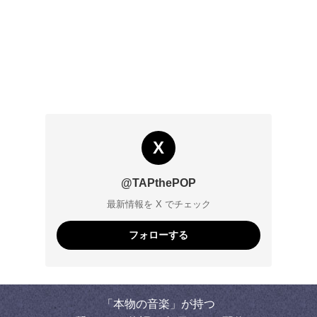
X
@TAPthePOP
最新情報を X でチェック
フォローする
「本物の音楽」が持つ