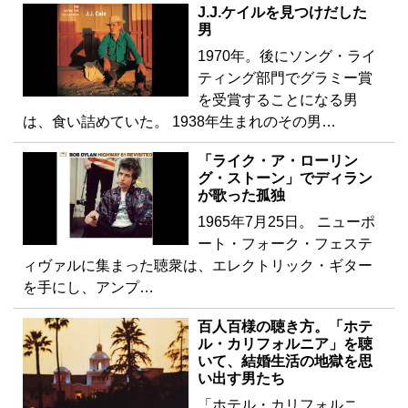
J.J.ケイルを見つけだした
男
1970年。後にソング・ライ
ティング部門でグラミー賞
を受賞することになる男
は、食い詰めていた。 1938年生まれのその男…
「ライク・ア・ローリン
グ・ストーン」でディラン
が歌った孤独
1965年7月25日。 ニューポ
ート・フォーク・フェステ
ィヴァルに集まった聴衆は、エレクトリック・ギター
を手にし、アンプ…
百人百様の聴き方。「ホテ
ル・カリフォルニア」を聴
いて、結婚生活の地獄を思
い出す男たち
「ホテル・カリフォルニ