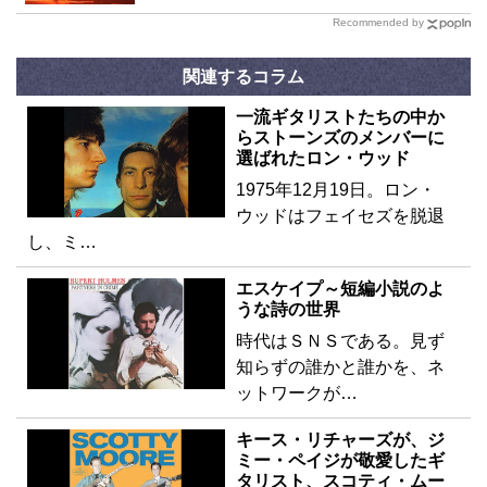
Recommended by
関連するコラム
一流ギタリストたちの中か
らストーンズのメンバーに
選ばれたロン・ウッド
1975年12月19日。ロン・
ウッドはフェイセズを脱退
し、ミ…
エスケイプ～短編小説のよ
うな詩の世界
時代はＳＮＳである。見ず
知らずの誰かと誰かを、ネ
ットワークが…
キース・リチャーズが、ジ
ミー・ペイジが敬愛したギ
タリスト、スコティ・ムー