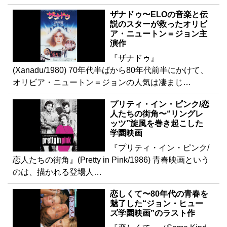
ザナドゥ〜ELOの音楽と伝
説のスターが救ったオリビ
ア・ニュートン＝ジョン主
演作
『ザナドゥ』
(Xanadu/1980) 70年代半ばから80年代前半にかけて、
オリビア・ニュートン＝ジョンの人気は凄まじ…
プリティ・イン・ピンク/恋
人たちの街角〜“リングレ
ッツ”旋風を巻き起こした
学園映画
『プリティ・イン・ピンク/
恋人たちの街角』(Pretty in Pink/1986) 青春映画という
のは、描かれる登場人…
恋しくて〜80年代の青春を
魅了した“ジョン・ヒュー
ズ学園映画”のラスト作