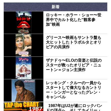
新着
ロッキー・ホラー・ショー〜世
界中でカルト化した“観客参
加”映画
グリース〜映画もサントラ盤も
大ヒットしたトラボルタとオリ
ビアの共演作
ザナドゥ〜ELOの音楽と伝説の
スターが救ったオリビア・ニュ
ートン＝ジョン主演作
レッキング・クルーの一員から
スタートして偉大なるカントリ
ー・シンガーとなったグレン・
キャンベル
1987年はU2が遂にロックバン
ドの頂点へ、そしてカイリー・