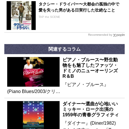
タクシー・ドライバー〜大都会の孤独の中で
愛を失った男がある日実行した壮絶なこと
TAP the SCENE
Recommended by
関連するコラム
ピアノ・ブルース〜野生動
物をも魅了したファッツ・
ドミノのニューオーリンズ
R＆B
『ピアノ・ブルース』
(Piano Blues/2003/クリ…
ダイナー〜選曲が心地いい
ミッキー・ローク出演の
1959年の青春グラフィティ
『ダイナー』(Diner/1982)