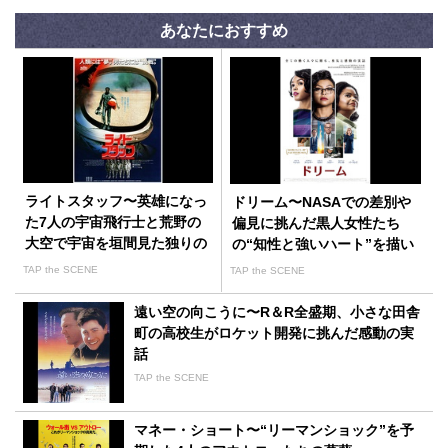
あなたにおすすめ
ライトスタッフ〜英雄になっ
ドリーム〜NASAでの差別や
た7人の宇宙飛行士と荒野の
偏見に挑んだ黒人女性たち
大空で宇宙を垣間見た独りの
の“知性と強いハート”を描い
男
た感動作
TAP the SCENE
TAP the SCENE
遠い空の向こうに〜R＆R全盛期、小さな田舎
町の高校生がロケット開発に挑んだ感動の実
話
TAP the SCENE
マネー・ショート〜“リーマンショック”を予