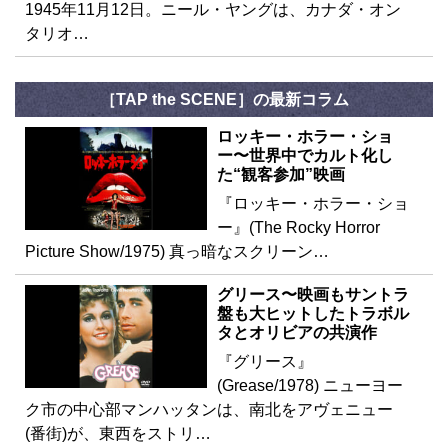
1945年11月12日。ニール・ヤングは、カナダ・オン
タリオ…
［TAP the SCENE］の最新コラム
ロッキー・ホラー・ショ
ー〜世界中でカルト化し
た“観客参加”映画
『ロッキー・ホラー・ショ
ー』(The Rocky Horror
Picture Show/1975) 真っ暗なスクリーン…
グリース〜映画もサントラ
盤も大ヒットしたトラボル
タとオリビアの共演作
『グリース』
(Grease/1978) ニューヨー
ク市の中心部マンハッタンは、南北をアヴェニュー
(番街)が、東西をストリ…