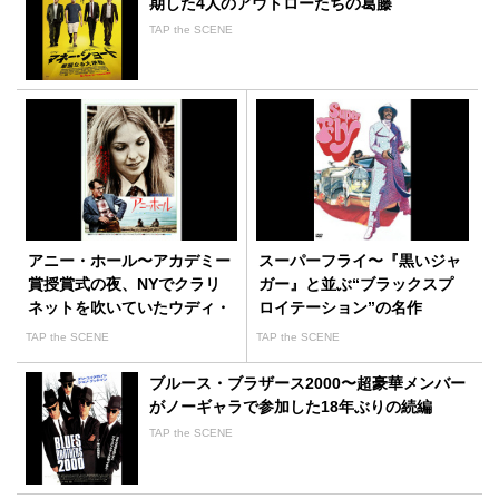
期した4人のアウトローたちの葛藤
TAP the SCENE
アニー・ホール〜アカデミー
スーパーフライ〜『黒いジャ
賞授賞式の夜、NYでクラリ
ガー』と並ぶ“ブラックスプ
ネットを吹いていたウディ・
ロイテーション”の名作
アレン
TAP the SCENE
TAP the SCENE
ブルース・ブラザース2000〜超豪華メンバー
がノーギャラで参加した18年ぶりの続編
TAP the SCENE