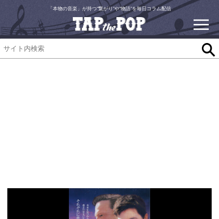
「本物の音楽」が持つ“繋がり”や“物語”を毎日コラム配信