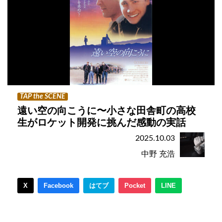
TAP the SCENE
遠い空の向こうに〜小さな田舎町の高校
生がロケット開発に挑んだ感動の実話
2025.10.03
中野 充浩
X
Facebook
はてブ
Pocket
LINE