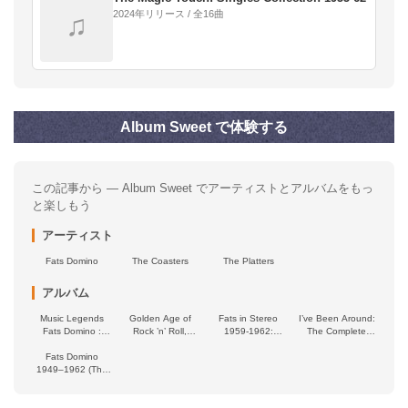
2024年リリース / 全16曲
♫
Album Sweet で体験する
この記事から — Album Sweet でアーティストとアルバムをもっ
と楽しもう
アーティスト
Fats Domino
The Coasters
The Platters
アルバム
Music Legends
Golden Age of
Fats in Stereo
I’ve Been Around:
Fats Domino :
Rock ’n’ Roll,
1959-1962:
The Complete
Greatest Hits of
Volume 2
Imperial Hit
Imperial & ABC-
the Rhythm &
Fats Domino
Singles As & Bs
Paramount
1949–1962 (The
Blues King
Plus Bonus Stereo
Recordings
Indispensable)
LP Tracks