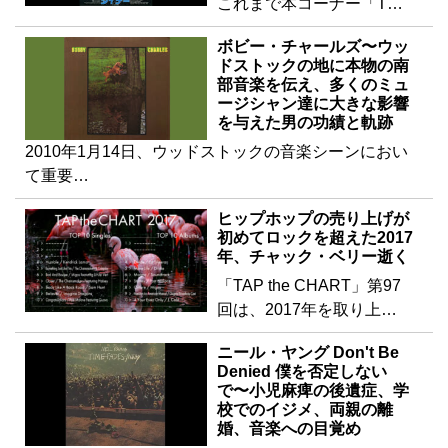
これまで本コーナー「T…
ボビー・チャールズ〜ウッ
ドストックの地に本物の南
部音楽を伝え、多くのミュ
ージシャン達に大きな影響
を与えた男の功績と軌跡
2010年1月14日、ウッドストックの音楽シーンにおい
て重要…
ヒップホップの売り上げが
初めてロックを超えた2017
年、チャック・ベリー逝く
「TAP the CHART」第97
回は、2017年を取り上…
ニール・ヤング Don't Be
Denied 僕を否定しない
で〜小児麻痺の後遺症、学
校でのイジメ、両親の離
婚、音楽への目覚め