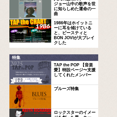
ジョー山中の歌声を世
に知らしめた運命の一
曲
1986年はホイットニ
ーに耳を傾けている
と、ビースティと
BON JOVIが大ブレイ
クした
特集
TAP the POP 【音楽
愛】特設ページ〜支援
してくれたメンバー
ブルーズ特集
ロックスターのイメー