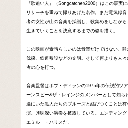
『歌追い人』（Songcatcher/2000）は
リサーチを重ねて撮りあげた名作。まだ電気録音
者の女性が山の音楽を採譜し、歌集めをしながら
生きていくことを決意するまでの姿を描く。
この映画が素晴らしいのは音楽だけではない。静
伐採、鉄道敷設などの文明。そして何よりも人々
者の心を打つ。
音楽監督はボブ・ディランの1975年の伝説的ツ
ーンスビー&ザ・レインジのメンバーとして知られ
遇にいた黒人たちのブルーズと結びつくことは有
演。興味深い演奏を披露している。エンディング
エミルー・ハリスだ。