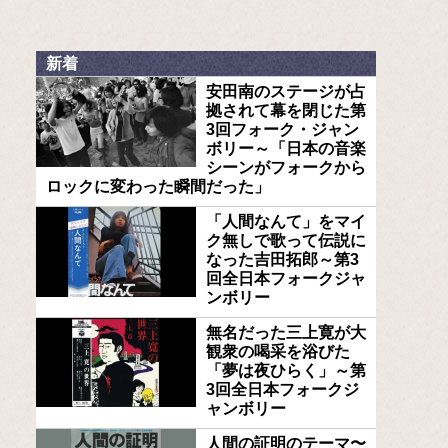
新着
安田南のステージが占
拠されて幕を閉じた第
3回フォーク・ジャン
ボリー～「日本の音楽
シーンがフォークから
ロックに変わった瞬間だった」
「人間なんて」をマイ
ク無しで歌って伝説に
なった吉田拓郎～第3
回全日本フォークジャ
ンボリー
無名だった三上寛が大
観衆の喝采を浴びた
「夢は夜ひらく」～第
3回全日本フォークジ
ャンボリー
人間の証明のテーマ〜