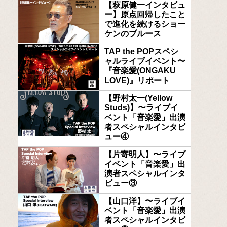
【萩原健一インタビュ
ー】原点回帰したこと
で進化を続けるショー
ケンのブルース
TAP the POPスペシ
ャルライブイベント〜
『音楽愛(ONGAKU
LOVE)』リポート
【野村太一(Yellow
Studs)】〜ライブイ
ベント「音楽愛」出演
者スペシャルインタビ
ュー④
【片寄明人】〜ライブ
イベント「音楽愛」出
演者スペシャルインタ
ビュー③
【山口洋】〜ライブイ
ベント「音楽愛」出演
者スペシャルインタビ