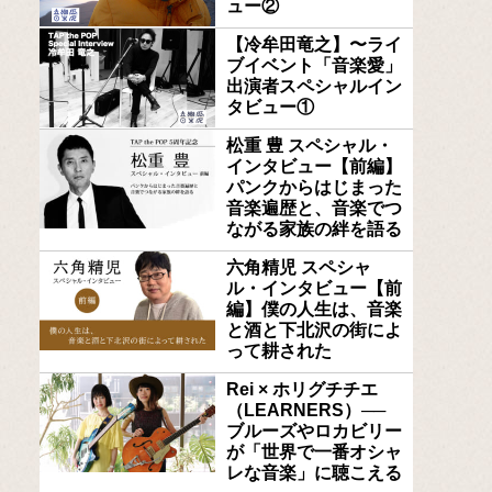
ュー②
【冷牟田竜之】〜ライ
ブイベント「音楽愛」
出演者スペシャルイン
タビュー①
松重 豊 スペシャル・
インタビュー【前編】
パンクからはじまった
音楽遍歴と、音楽でつ
ながる家族の絆を語る
六角精児 スペシャ
ル・インタビュー【前
編】僕の人生は、音楽
と酒と下北沢の街によ
って耕された
Rei × ホリグチチエ
（LEARNERS）──
ブルーズやロカビリー
が「世界で一番オシャ
レな音楽」に聴こえる