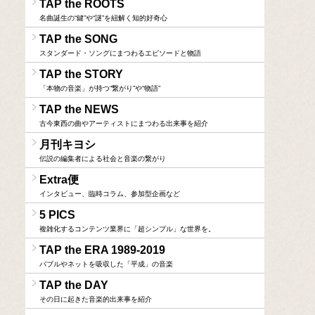
TAP the ROOTS
名曲誕生の“鍵”や“謎”を紐解く知的好奇心
TAP the SONG
スタンダード・ソングにまつわるエピソードと物語
TAP the STORY
「本物の音楽」が持つ“繋がり”や“物語”
TAP the NEWS
古今東西の曲やアーティストにまつわる出来事を紹介
月刊キヨシ
伝説の編集者による社会と音楽の繋がり
Extra便
インタビュー、臨時コラム、参加型企画など
5 PICS
複雑化するコンテンツ業界に「超シンプル」な世界を。
TAP the ERA 1989-2019
バブルやネットを吸収した「平成」の音楽
TAP the DAY
その日に起きた音楽的出来事を紹介