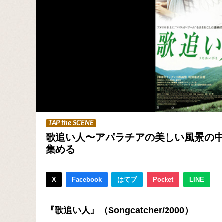
TAP the SCENE
歌追い人〜アパラチアの美しい風景の中
集める
X
Facebook
はてブ
Pocket
LINE
『歌追い人』（Songcatcher/2000）