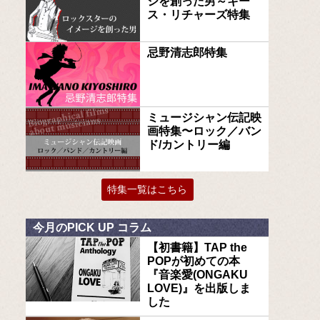
ジを創った男～キー
ス・リチャーズ特集
忌野清志郎特集
ミュージシャン伝記映
画特集〜ロック／バン
ド/カントリー編
特集一覧はこちら
今月のPICK UP コラム
【初書籍】TAP the
POPが初めての本
『音楽愛(ONGAKU
LOVE)』を出版しま
した