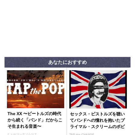
あなたにおすすめ
The XX 〜ビートルズの時代
セックス・ピストルズを聴い
から続く「バンド」だからこ
てバンドへの憧れを抱いたプ
そ生まれる音楽〜
ライマル・スクリームのボビ
ー・ギレスピー
ミュージックソムリエ
TAP the CHANGE