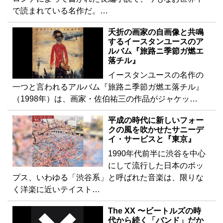
で読まれている名作だ。…
夭折の画家の自画像と共鳴
するイースタンユースのア
ルバム『旅路ニ季節ガ燃エ
落チル』
イースタンユースの名作の
一つと言われるアルバム『旅路ニ季節ガ燃エ落チル』
（1998年）は、画家・佐伯祐三の作品がジャケッ…
平成の時代に新しいフォー
クの風を吹かせたサニーデ
イ・サービスと『東京』
1990年代前半に渋谷を中心
にして流行した日本のポッ
プス、いわゆる「渋谷系」と呼ばれた音楽は、限りな
く洋楽に近いテイスト…
The XX 〜ビートルズの時
代から続く「バンド」だか