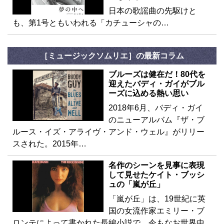
日本の歌謡曲の先駆けと
も、第1号ともいわれる「カチューシャの…
［ミュージックソムリエ］の最新コラム
ブルーズは健在だ！80代を
迎えたバディ・ガイがブル
ーズに込める熱い思い
2018年6月、バディ・ガイ
のニューアルバム『ザ・ブ
ルース・イズ・アライヴ・アンド・ウェル』がリリー
スされた。2015年…
名作のシーンを見事に表現
して見せたケイト・ブッシ
ュの「嵐が丘」
「嵐が丘」は、19世紀に英
国の女流作家エミリー・ブ
ロンテによって書かれた長編小説で、今もなお世界中