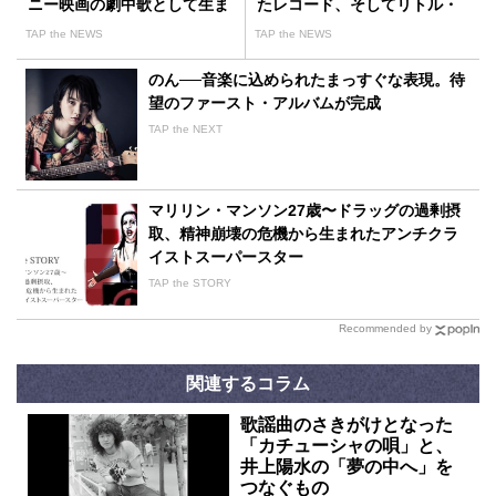
ニー映画の劇中歌として生ま
たレコード、そしてリトル・
れた世界で最も有名なスタン
リチャードの衝撃
TAP the NEWS
TAP the NEWS
ダードナンバー
のん──音楽に込められたまっすぐな表現。待
望のファースト・アルバムが完成
TAP the NEXT
マリリン・マンソン27歳〜ドラッグの過剰摂
取、精神崩壊の危機から生まれたアンチクラ
イストスーパースター
TAP the STORY
Recommended by
関連するコラム
歌謡曲のさきがけとなった
「カチューシャの唄」と、
井上陽水の「夢の中へ」を
つなぐもの