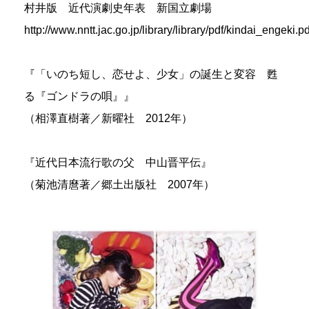
村井版 近代演劇史年表 新国立劇場
http://www.nntt.jac.go.jp/library/library/pdf/kindai_engeki.pd
『「いのち短し、恋せよ、少女」の誕生と変容 甦
る『ゴンドラの唄』』
（相澤直樹著／新曜社 2012年）
『近代日本流行歌の父 中山晋平伝』
（菊池清麿著／郷土出版社 2007年）