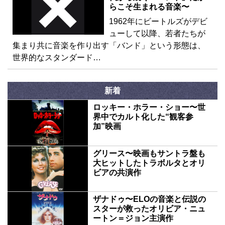
らこそ生まれる音楽〜
1962年にビートルズがデビ
ューして以降、若者たちが
集まり共に音楽を作り出す「バンド」という形態は、
世界的なスタンダード…
新着
ロッキー・ホラー・ショー〜世
界中でカルト化した“観客参
加”映画
グリース〜映画もサントラ盤も
大ヒットしたトラボルタとオリ
ビアの共演作
ザナドゥ〜ELOの音楽と伝説の
スターが救ったオリビア・ニュ
ートン＝ジョン主演作