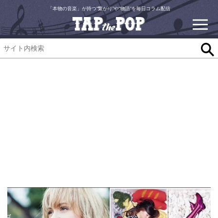
「本物の音楽」が持つ“繋がり”や“物語”を毎日コラム配信