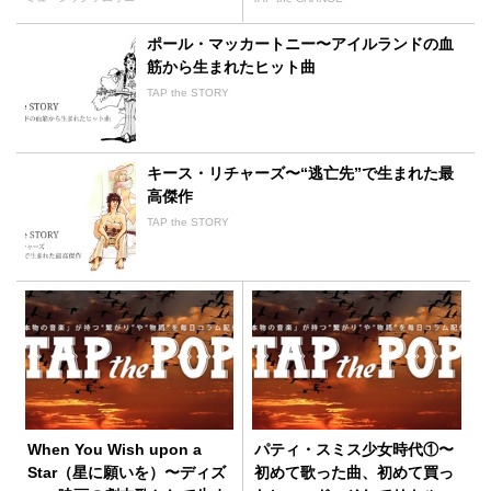
ポール・マッカートニー〜アイルランドの血
筋から生まれたヒット曲
TAP the STORY
キース・リチャーズ〜“逃亡先”で生まれた最
高傑作
TAP the STORY
When You Wish upon a
パティ・スミス少女時代①〜
Star（星に願いを）〜ディズ
初めて歌った曲、初めて買っ