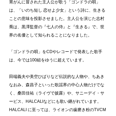
胃がんに冒された主人公が歌う「ゴンドラの唄」
は、「いのち短し 恋せよ少女」という詩に、生きる
ことの意味を投影させました。主人公を演じた志村
喬は、黒澤監督の『七人の侍』と『生きる』で、世
界の名優として知られることになりました。
「ゴンドラの唄」をCDやレコードで発表した歌手
は、今では100組をゆうに超えています。
田端義夫や美空ひばりなど伝説的な人物や、ちあき
なおみ、森昌子といった歌謡界の中心人物だけでな
く、桑田佳祐（ライヴで披露）や、サニーデイ・サ
ービス、HALCALIなどにも歌い継がれています。
HALCALI に至っては、ライオンの歯磨き粉のTVCM