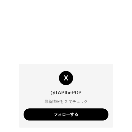
X
@TAPthePOP
最新情報を X でチェック
フォローする