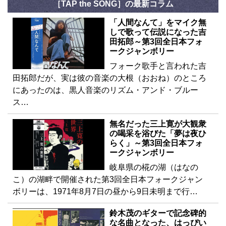
［TAP the SONG］の最新コラム
「人間なんて」をマイク無
しで歌って伝説になった吉
田拓郎～第3回全日本フォ
ークジャンボリー
フォーク歌手と言われた吉
田拓郎だが、実は彼の音楽の大根（おおね）のところ
にあったのは、黒人音楽のリズム・アンド・ブルー
ス…
無名だった三上寛が大観衆
の喝采を浴びた「夢は夜ひ
らく」～第3回全日本フォ
ークジャンボリー
岐阜県の椛の湖（はなの
こ）の湖畔で開催された第3回全日本フォークジャン
ボリーは、1971年8月7日の昼から9日未明まで行…
鈴木茂のギターで記念碑的
な名曲となった、はっぴい