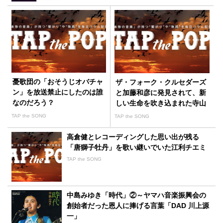
憂歌団の「おそうじオバチャ
ザ・フォーク・クルセダーズ
ン」を放送禁止にしたのは誰
と加藤和彦に発見されて、新
なのだろう？
しい生命を吹き込まれた寺山
修司の「戦争は知らない」
TAP the SONG
TAP the SONG
高倉健とレコーディングした思い出が残る
「唐獅子牡丹」を歌い継いでいた江利チエミ
TAP the SONG
中島みゆき「時代」②～ヤマハ音楽振興会の
創始者だった恩人に捧げる言葉「DAD 川上源
一」