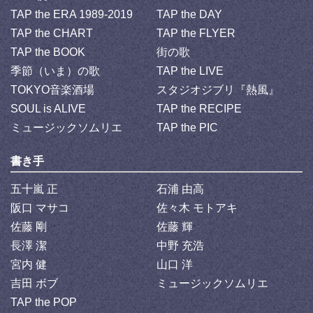
TAP the ERA 1989-2019
TAP the DAY
TAP the CHART
TAP the FLYER
TAP the BOOK
街の歌
季節（いま）の歌
TAP the LIVE
TOKYO音楽酒場
スタジオジブリ『熱風』
SOUL is ALIVE
TAP the RECIPE
ミュージックソムリエ
TAP the PIC
書き手
五十嵐 正
石浦 由高
阪口 マサコ
佐々木 モトアキ
佐藤 剛
佐藤 輝
長澤 潔
中野 充浩
宮内 健
山口 洋
吉田 ボブ
ミュージックソムリエ
TAP the POP