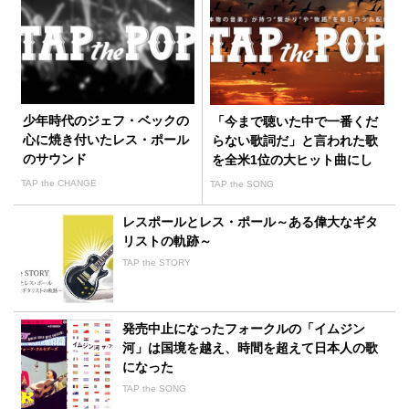
少年時代のジェフ・ベックの
「今まで聴いた中で一番くだ
心に焼き付いたレス・ポール
らない歌詞だ」と言われた歌
のサウンド
を全米1位の大ヒット曲にし
たレス・ポールのマジック
TAP the CHANGE
TAP the SONG
レスポールとレス・ポール～ある偉大なギタ
リストの軌跡～
TAP the STORY
発売中止になったフォークルの「イムジン
河」は国境を越え、時間を超えて日本人の歌
になった
TAP the SONG