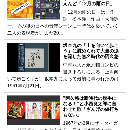
えんど「12月の雨の日」
「12月の雨の日」は、作
詞・松本隆、作曲・大瀧詠
一。その後の日本の音楽シーンに一時代を築いていく
二人の表現者が、まだ20…
坂本九の「上を向いて歩こ
う」に慰められて大量の涙
を流した無名時代の阿久悠
中村八大と永六輔コンビの
書き下ろしによる「上を向
いて歩こう」が、坂本九によって最初に唄われたのは
1961年7月21日、「…
”阿久悠は新時代の旗手に
なる！”と小西良太郎に言
わせた歌「ざんげの値打ち
もない」
1967年の2月にザ・タイガ