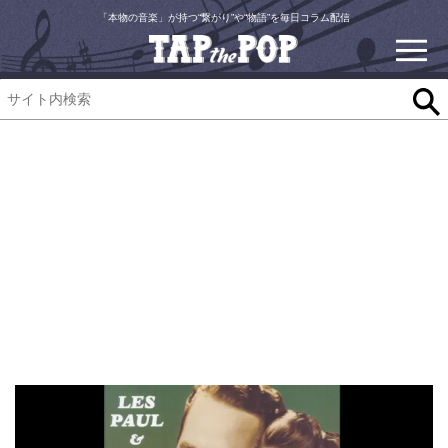
「本物の音楽」が持つ“繋がり”や“物語”を毎日コラム配信