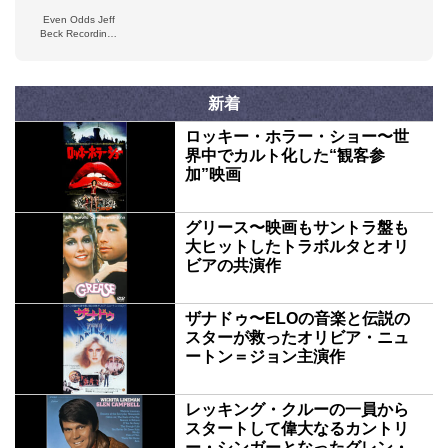
Years 1971–2003
Theatre, Reno,
Even Odds Jeff
NV, USA
Beck Recordings
(live)
新着
ロッキー・ホラー・ショー〜世
界中でカルト化した“観客参
加”映画
グリース〜映画もサントラ盤も
大ヒットしたトラボルタとオリ
ビアの共演作
ザナドゥ〜ELOの音楽と伝説の
スターが救ったオリビア・ニュ
ートン＝ジョン主演作
レッキング・クルーの一員から
スタートして偉大なるカントリ
ー・シンガーとなったグレン・