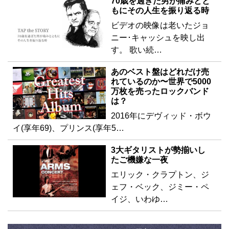
70歳を過ぎた男が痛みとと
もにその人生を振り返る時
ビデオの映像は老いたジョ
ニー･キャッシュを映し出
す。 歌い続…
あのベスト盤はどれだけ売
れているのか〜世界で5000
万枚を売ったロックバンド
は？
2016年にデヴィッド・ボウ
イ(享年69)、プリンス(享年5…
3大ギタリストが勢揃いし
たご機嫌な一夜
エリック・クラプトン、ジ
ェフ・ベック、ジミー・ペ
イジ、いわゆ…