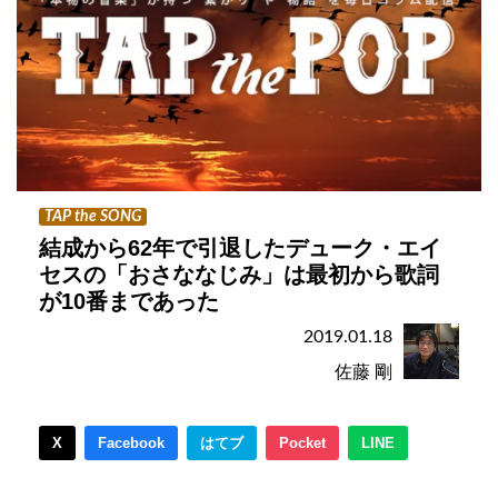
TAP the SONG
結成から62年で引退したデューク・エイ
セスの「おさななじみ」は最初から歌詞
が10番まであった
2019.01.18
佐藤 剛
X
Facebook
はてブ
Pocket
LINE