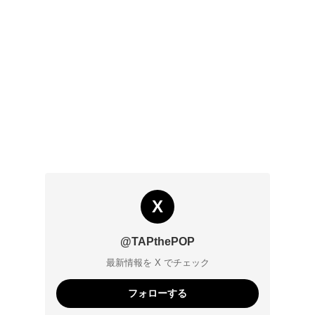
X
@TAPthePOP
最新情報を X でチェック
フォローする