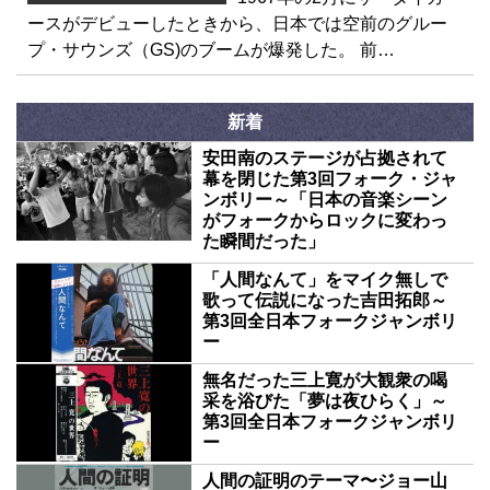
ースがデビューしたときから、日本では空前のグルー
プ・サウンズ（GS)のブームが爆発した。 前…
新着
安田南のステージが占拠されて
幕を閉じた第3回フォーク・ジャ
ンボリー～「日本の音楽シーン
がフォークからロックに変わっ
た瞬間だった」
「人間なんて」をマイク無しで
歌って伝説になった吉田拓郎～
第3回全日本フォークジャンボリ
ー
無名だった三上寛が大観衆の喝
采を浴びた「夢は夜ひらく」～
第3回全日本フォークジャンボリ
ー
人間の証明のテーマ〜ジョー山