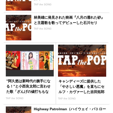
TAP the SONG
林美雄に発見された映画『八月の濡れた砂』
と主題歌を歌ってデビューした石川セリ
TAP the SONG
”阿久悠は新時代の旗手にな
キャンディーズに提供した
る！”と小西良太郎に言わせ
「やさしい悪魔」を直ちにセ
た歌「ざんげの値打ちもな
ルフ・カヴァーした吉田拓郎
い」
TAP the SONG
TAP the SONG
Highway Patrolman（ハイウェイ・パトロー