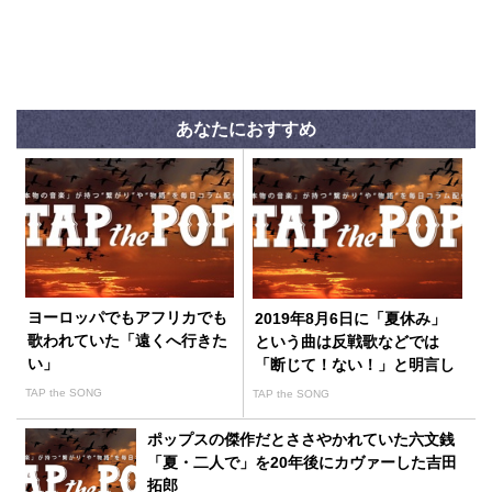
あなたにおすすめ
ヨーロッパでもアフリカでも
2019年8月6日に「夏休み」
歌われていた「遠くへ行きた
という曲は反戦歌などでは
い」
「断じて！ない！」と明言し
た吉田拓郎
TAP the SONG
TAP the SONG
ポップスの傑作だとささやかれていた六文銭
「夏・二人で」を20年後にカヴァーした吉田
拓郎