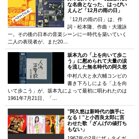
な名曲となった、はっぴい
えんど「12月の雨の日」
「12月の雨の日」は、作
詞・松本隆、作曲・大瀧詠
一。その後の日本の音楽シーンに一時代を築いていく
二人の表現者が、まだ20…
坂本九の「上を向いて歩こ
う」に慰められて大量の涙
を流した無名時代の阿久悠
中村八大と永六輔コンビの
書き下ろしによる「上を向
いて歩こう」が、坂本九によって最初に唄われたのは
1961年7月21日、「…
”阿久悠は新時代の旗手に
なる！”と小西良太郎に言
わせた歌「ざんげの値打ち
もない」
1967年の2月にザ・タイガ