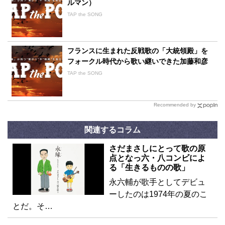
ルマン）
TAP the SONG
フランスに生まれた反戦歌の「大統領殿」を
フォークル時代から歌い継いできた加藤和彦
TAP the SONG
Recommended by
関連するコラム
さだまさしにとって歌の原
点となっ六・八コンビによ
る「生きるものの歌」
永六輔が歌手としてデビュ
ーしたのは1974年の夏のこ
とだ。そ…