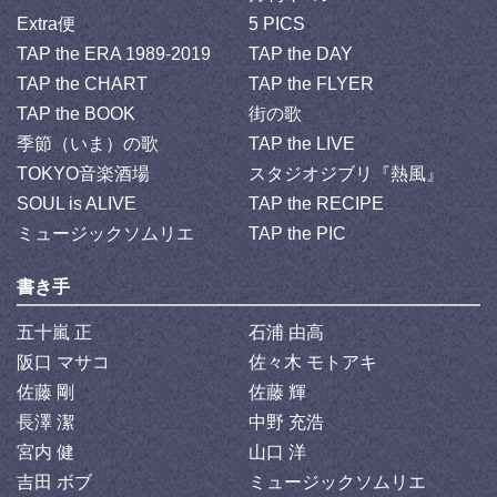
Extra便
5 PICS
TAP the ERA 1989-2019
TAP the DAY
TAP the CHART
TAP the FLYER
TAP the BOOK
街の歌
季節（いま）の歌
TAP the LIVE
TOKYO音楽酒場
スタジオジブリ『熱風』
SOUL is ALIVE
TAP the RECIPE
ミュージックソムリエ
TAP the PIC
書き手
五十嵐 正
石浦 由高
阪口 マサコ
佐々木 モトアキ
佐藤 剛
佐藤 輝
長澤 潔
中野 充浩
宮内 健
山口 洋
吉田 ボブ
ミュージックソムリエ