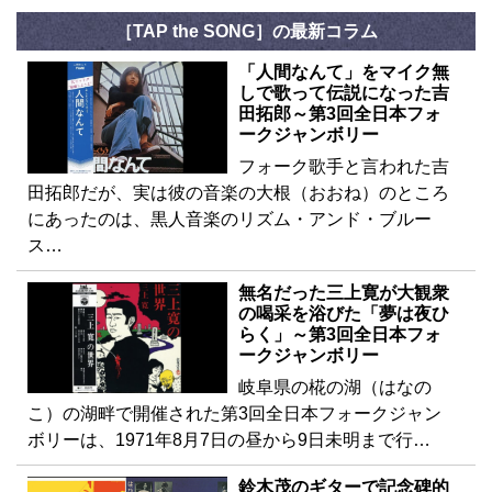
［TAP the SONG］の最新コラム
「人間なんて」をマイク無
しで歌って伝説になった吉
田拓郎～第3回全日本フォ
ークジャンボリー
フォーク歌手と言われた吉
田拓郎だが、実は彼の音楽の大根（おおね）のところ
にあったのは、黒人音楽のリズム・アンド・ブルー
ス…
無名だった三上寛が大観衆
の喝采を浴びた「夢は夜ひ
らく」～第3回全日本フォ
ークジャンボリー
岐阜県の椛の湖（はなの
こ）の湖畔で開催された第3回全日本フォークジャン
ボリーは、1971年8月7日の昼から9日未明まで行…
鈴木茂のギターで記念碑的