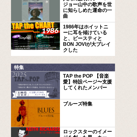
ジョー山中の歌声を世
に知らしめた運命の一
曲
1986年はホイットニ
ーに耳を傾けている
と、ビースティと
BON JOVIが大ブレイ
クした
特集
TAP the POP 【音楽
愛】特設ページ〜支援
してくれたメンバー
ブルーズ特集
ロックスターのイメー