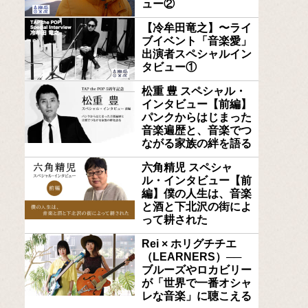
ュー②
【冷牟田竜之】〜ライ
ブイベント「音楽愛」
出演者スペシャルイン
タビュー①
松重 豊 スペシャル・
インタビュー【前編】
パンクからはじまった
音楽遍歴と、音楽でつ
ながる家族の絆を語る
六角精児 スペシャ
ル・インタビュー【前
編】僕の人生は、音楽
と酒と下北沢の街によ
って耕された
Rei × ホリグチチエ
（LEARNERS）──
ブルーズやロカビリー
が「世界で一番オシャ
レな音楽」に聴こえる