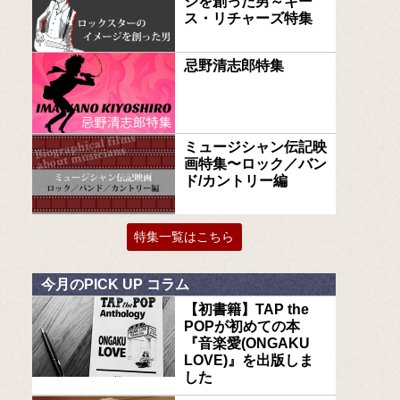
ジを創った男～キー
ス・リチャーズ特集
忌野清志郎特集
ミュージシャン伝記映
画特集〜ロック／バン
ド/カントリー編
特集一覧はこちら
今月のPICK UP コラム
【初書籍】TAP the
POPが初めての本
『音楽愛(ONGAKU
LOVE)』を出版しま
した