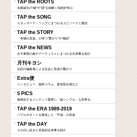
TAP the ROOTS
名曲誕生の“鍵”や“謎”を紐解く知的好奇心
TAP the SONG
スタンダード・ソングにまつわるエピソードと物語
TAP the STORY
「本物の音楽」が持つ“繋がり”や“物語”
TAP the NEWS
古今東西の曲やアーティストにまつわる出来事を紹介
月刊キヨシ
伝説の編集者による社会と音楽の繋がり
Extra便
インタビュー、臨時コラム、参加型企画など
5 PICS
複雑化するコンテンツ業界に「超シンプル」な世界を。
TAP the ERA 1989-2019
バブルやネットを吸収した「平成」の音楽
TAP the DAY
その日に起きた音楽的出来事を紹介