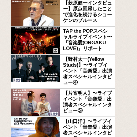
【萩原健一インタビュ
ー】原点回帰したこと
で進化を続けるショー
ケンのブルース
TAP the POPスペシ
ャルライブイベント〜
『音楽愛(ONGAKU
LOVE)』リポート
【野村太一(Yellow
Studs)】〜ライブイ
ベント「音楽愛」出演
者スペシャルインタビ
ュー④
【片寄明人】〜ライブ
イベント「音楽愛」出
演者スペシャルインタ
ビュー③
【山口洋】〜ライブイ
ベント「音楽愛」出演
者スペシャルインタビ