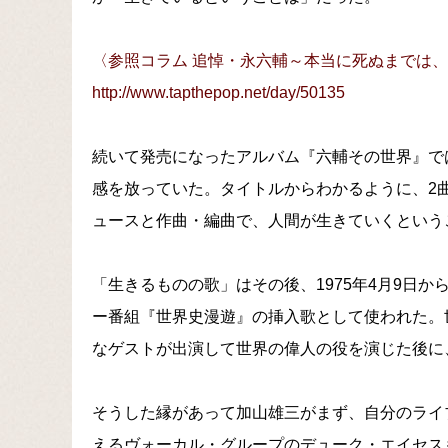
〈参照コラム 追悼・永六輔～本当に死ぬまでは
http://www.tapthepop.net/day/50135
続いて発売になったアルバム『六輔その世界』で
感を放っていた。タイトルからわかるように、2
ュースと作曲・編曲で、人間が生きていくという
「生きるものの歌」はその後、1975年4月9日か
ー番組『世界史漫遊』の挿入歌として使われた。
なゲストが出演して世界の偉人の役を演じた後に
そうした縁があって加山雄三がまず、自分のライ
えるヴォーカル・グループのデューク・エイセスも