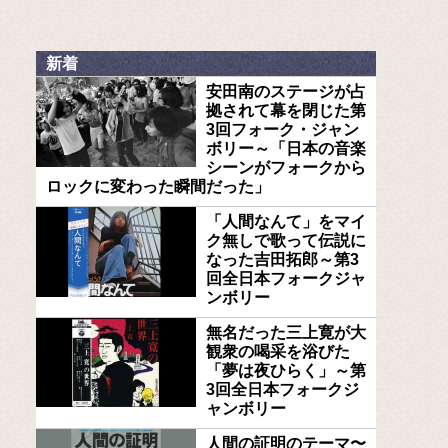
新着
安田南のステージが占
拠されて幕を閉じた第
3回フォーク・ジャン
ボリー～「日本の音楽
シーンがフォークから
ロックに変わった瞬間だった」
「人間なんて」をマイ
ク無しで歌って伝説に
なった吉田拓郎～第3
回全日本フォークジャ
ンボリー
無名だった三上寛が大
観衆の喝采を浴びた
「夢は夜ひらく」～第
3回全日本フォークジ
ャンボリー
人間の証明のテーマ〜