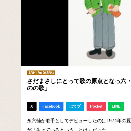
TAP the SONG
さだまさしにとって歌の原点となっ六
のの歌」
X
Facebook
はてブ
Pocket
LINE
永六輔が歌手としてデビューしたのは1974年の
が「生きているということは」だった。