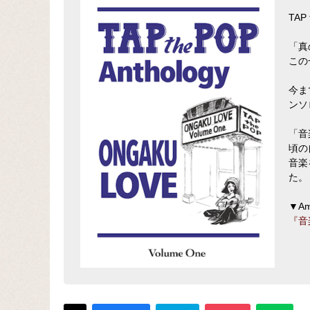
TA
「真
この
今ま
ンソ
「音
頃の
音楽
た。
▼A
『音