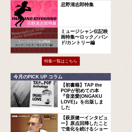
忌野清志郎特集
ミュージシャン伝記映
画特集〜ロック／バン
ド/カントリー編
特集一覧はこちら
今月のPICK UP コラム
【初書籍】TAP the
POPが初めての本
『音楽愛(ONGAKU
LOVE)』を出版しま
した
【萩原健一インタビュ
ー】原点回帰したこと
で進化を続けるショー