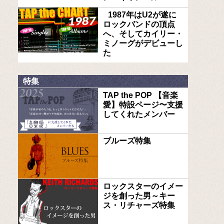
1987年はU2が遂に
ロックバンドの頂点
へ、そしてカイリー・
ミノーグがデビューし
た
特集
TAP the POP 【音楽
愛】特設ページ〜支援
してくれたメンバー
ブルーズ特集
ロックスターのイメー
ジを創った男～キー
ス・リチャーズ特集