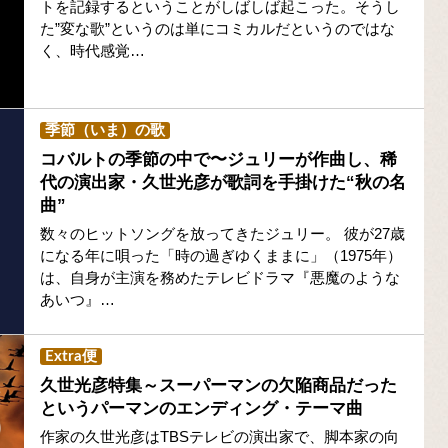
トを記録するということがしばしば起こった。そうし
た”変な歌”というのは単にコミカルだというのではな
く、時代感覚…
季節（いま）の歌
コバルトの季節の中で〜ジュリーが作曲し、稀
代の演出家・久世光彦が歌詞を手掛けた“秋の名
曲”
数々のヒットソングを放ってきたジュリー。 彼が27歳
になる年に唄った「時の過ぎゆくままに」（1975年）
は、自身が主演を務めたテレビドラマ『悪魔のような
あいつ』…
Extra便
久世光彦特集～スーパーマンの欠陥商品だった
というパーマンのエンディング・テーマ曲
作家の久世光彦はTBSテレビの演出家で、脚本家の向