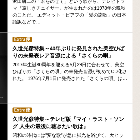
沢田研二の「君をのせて」という歌から、テレビドラ
マ『哀しきチェイサー』が生まれたのは1978年の晩秋
のことだ。 エディット・ピアフの「愛の讃歌」の日本
語訳などで…
Extra便
久世光彦特集～40年ぶりに発見された美空ひば
りの未発表レア音源による「さくらの唄」
2017年生誕80周年を迎える5月29日に合わせて、美空
ひばりの「さくらの唄」の未発売音源が初めてCD化さ
れた。 1976年7月1日に発売された「さくらの唄」は…
Extra便
久世光彦特集～テレビ版『マイ・ラスト・ソン
グ 人生の最後に聴きたい歌は』
昭和の時代には”変な歌”が急に脚光を浴びて、大ヒッ