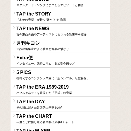
スタンダード・ソングにまつわるエピソードと物語
TAP the STORY
「本物の音楽」が持つ“繋がり”や“物語”
TAP the NEWS
古今東西の曲やアーティストにまつわる出来事を紹介
月刊キヨシ
伝説の編集者による社会と音楽の繋がり
Extra便
インタビュー、臨時コラム、参加型企画など
5 PICS
複雑化するコンテンツ業界に「超シンプル」な世界を。
TAP the ERA 1989-2019
バブルやネットを吸収した「平成」の音楽
TAP the DAY
その日に起きた音楽的出来事を紹介
TAP the CHART
年度ごとに振り返る音楽的出来事&チャート
TAP the FLYER