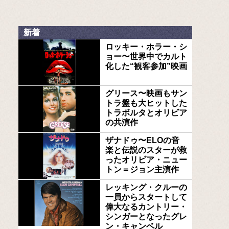
新着
ロッキー・ホラー・シ
ョー〜世界中でカルト
化した“観客参加”映画
グリース〜映画もサン
トラ盤も大ヒットした
トラボルタとオリビア
の共演作
ザナドゥ〜ELOの音
楽と伝説のスターが救
ったオリビア・ニュー
トン＝ジョン主演作
レッキング・クルーの
一員からスタートして
偉大なるカントリー・
シンガーとなったグレ
ン・キャンベル