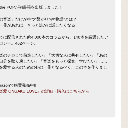
P the POPが初書籍を出版しました！
の音楽」だけが持つ“繋がり”や“物語”とは？
一冊があれば、きっと誰かに話したくなる
でに配信された約4,000本のコラムから、140本を厳選したア
ロジー。462ページ。
楽のチカラで前進したい」「大切な人に共有したい」「あの
自分を取り戻したい」「音楽をもっと探究、学びたい」……
を愛する人のための心の一冊となるべく、この本を作りまし
mazonで絶賛発売中!!
楽愛 ONGAKU LOVE』の詳細・購入はこちらから