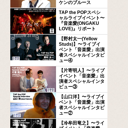
ケンのブルース
TAP the POPスペシ
ャルライブイベント〜
『音楽愛(ONGAKU
LOVE)』リポート
【野村太一(Yellow
Studs)】〜ライブイ
ベント「音楽愛」出演
者スペシャルインタビ
ュー④
【片寄明人】〜ライブ
イベント「音楽愛」出
演者スペシャルインタ
ビュー③
【山口洋】〜ライブイ
ベント「音楽愛」出演
者スペシャルインタビ
ュー②
【冷牟田竜之】〜ライ