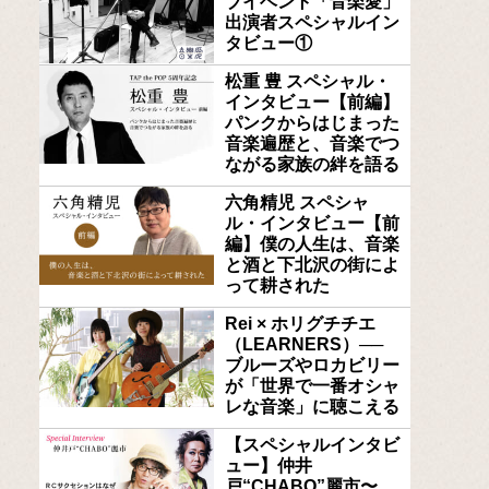
ブイベント「音楽愛」
出演者スペシャルイン
タビュー①
松重 豊 スペシャル・
インタビュー【前編】
パンクからはじまった
音楽遍歴と、音楽でつ
ながる家族の絆を語る
六角精児 スペシャ
ル・インタビュー【前
編】僕の人生は、音楽
と酒と下北沢の街によ
って耕された
Rei × ホリグチチエ
（LEARNERS）──
ブルーズやロカビリー
が「世界で一番オシャ
レな音楽」に聴こえる
【スペシャルインタビ
ュー】仲井
戸“CHABO”麗市〜