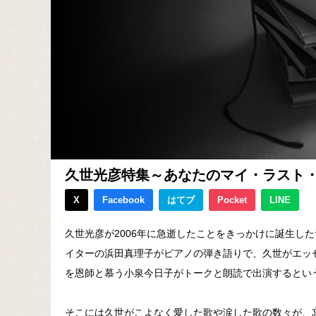
久世光彦特集～あなたのマイ・ラスト
X
Facebook
はてブ
Pocket
LINE
久世光彦が2006年に急逝したことをきっかけに誕生し
イターの浜田真理子がピアノの弾き語りで、久世がエッ
を恩師と慕う小泉今日子がトークと朗読で出演するとい
そこには久世がこよなく愛した歌や涙した歌の数々が、