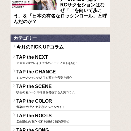
RCサクセションはな
ぜ「上を向いて歩こ
う」を「日本の有名なロックンロール」と呼
んだのか？
カテゴリー
今月のPICK UPコラム
TAP the NEXT
オススメ&ブレイク予感のアーティストを紹介
TAP the CHANGE
ミュージシャンの人生を変えた音楽を紹介
TAP the SCENE
映画の名シーンや名曲を発掘する人気コラム
TAP the COLOR
音楽の“色”気〜色彩別アルバムガイド
TAP the ROOTS
名曲誕生の“鍵”や“謎”を紐解く知的好奇心
TAP the SONG