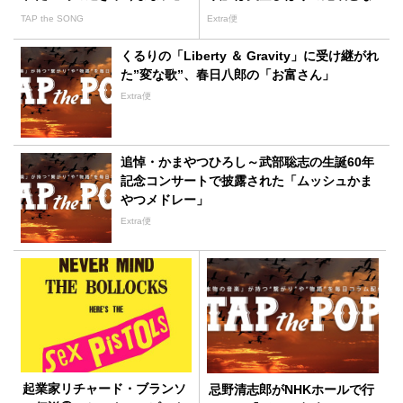
ったが‥‥
TAP the SONG
Extra便
くるりの「Liberty ＆ Gravity」に受け継がれ
た”変な歌”、春日八郎の「お富さん」
Extra便
追悼・かまやつひろし～武部聡志の生誕60年
記念コンサートで披露された「ムッシュかま
やつメドレー」
Extra便
起業家リチャード・ブランソ
忌野清志郎がNHKホールで行