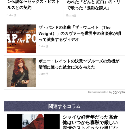
ン伝説②〜セックス・ピスト
われた『どんと 紅白』のトリ
ルズとの契約
で歌った「孤独な詩人」
Extra便
Extra便
ザ・バンドの名曲「ザ・ウェイト（The
Weight）」のカヴァーを世界中の音楽家が唄
って演奏するヴィデオ
Extra便
ボニー・レイットの決意〜ブルーズの危機が
暗闇に迷った彼女に光を与えた
Extra便
Recommended by
関連するコラム
シャイな好青年だった高倉
健はいつから寡黙で厳しい
表情のストイックな男にな