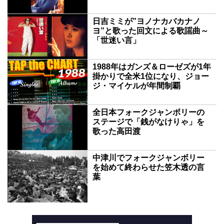
日吉ミミが”ヨノナカバカナノ
ヨ”と歌った回文による歌謡曲～
「世迷い言」
1988年はガンズ＆ローゼズが1年
掛かりで全米1位になり、ジョー
ジ・マイケルが年間制覇
全日本フォークジャンボリーの
ステージで「銭がなけりゃ」を
歌った高田渡
中津川でフォークジャンボリー
を始めて終わらせた笠木透の言
葉