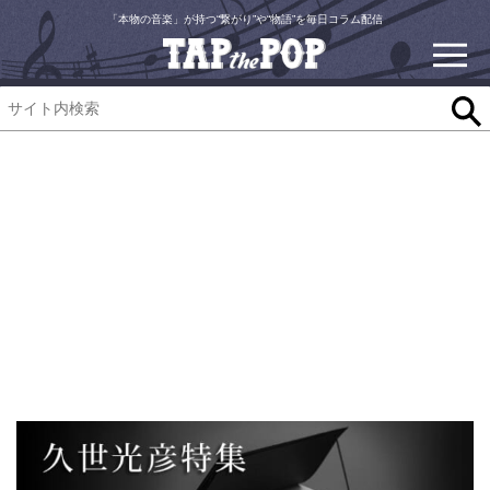
「本物の音楽」が持つ“繋がり”や“物語”を毎日コラム配信