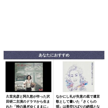
あなたにおすすめ
久世光彦と阿久悠が作った沢
なかにし礼が失意の底で遺言
田研二主演のドラマから生ま
歌として書いた「さくらの
れた「時の過ぎゆくままに」
唄」は美空ひばりの絶唱とな