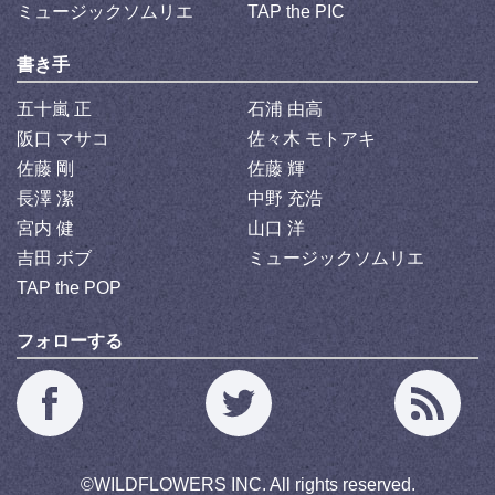
ミュージックソムリエ
TAP the PIC
書き手
五十嵐 正
石浦 由高
阪口 マサコ
佐々木 モトアキ
佐藤 剛
佐藤 輝
長澤 潔
中野 充浩
宮内 健
山口 洋
吉田 ボブ
ミュージックソムリエ
TAP the POP
フォローする
©
WILDFLOWERS INC.
All rights reserved.