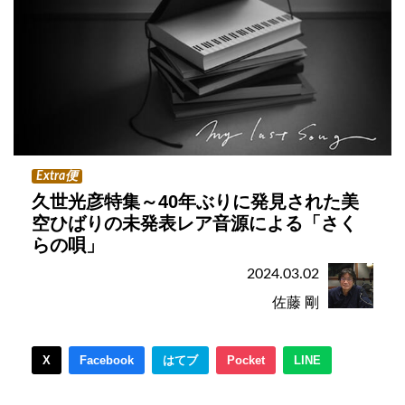
Extra便
久世光彦特集～40年ぶりに発見された美
空ひばりの未発表レア音源による「さく
らの唄」
2024.03.02
佐藤 剛
X
Facebook
はてブ
Pocket
LINE