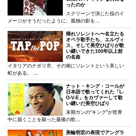
ったのか
スクリーンで演じた役のイ
メージがそうだったように、孤独の影を…
帰れソレントへ〜名立たる
オペラ歌手たち、エルヴィ
ス、そして美空ひばりが歌
い継いできた100年以上前
の名曲
イタリアのナポリ市、その南にソレントという美しい
町がある。 …
ナット・キング・コールが
日本語で歌ってくれた「L-
O-V-E」をカヴァーして歌
い継いだ美空ひばり
末期ガンの“キング”が世界
中に届くことを願った最後の歌…
美輪明宏の表現でアングラ