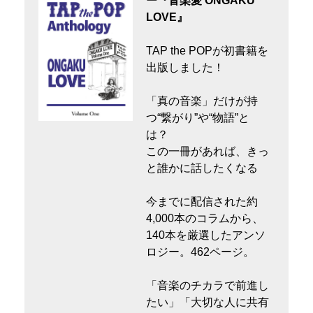
ー『音楽愛 ONGAKU
LOVE』
TAP the POPが初書籍を
出版しました！
「真の音楽」だけが持
つ“繋がり”や“物語”と
は？
この一冊があれば、きっ
と誰かに話したくなる
今までに配信された約
4,000本のコラムから、
140本を厳選したアンソ
ロジー。462ページ。
「音楽のチカラで前進し
たい」「大切な人に共有