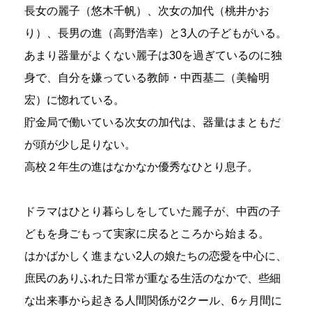
長女の麗子（悠木千帆）、次女の加代（桃井かお
り）、長男の進（高野浩幸）と3人の子どもがいる。
あまり器量がよくない麗子は30を過ぎているのに独
身で、自分を嫌っている教師・中西基二（美輪明
宏）に惚れている。
貯金局で働いている次女の加代は、器量はまともだ
が頭が少し足りない。
高校２年生の進はなかなか優秀なひとり息子。
ドラマはひとり暮らしをしていた麗子が、中西の子
どもを身ごもって実家に戻るところから始まる。
はかばかしく進まない2人の娘たちの恋愛を中心に、
庶民のありふれた日常が重なる生活のなかで、些細
な出来事から起きる人間関係が2クール、6ヶ月間に