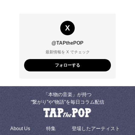
X
@TAPthePOP
最新情報を X でチェック
フォローする
「本物の音楽」が持つ
“繋がり”や“物語”を毎日コラム配信
About Us
特集
登場したアーティスト