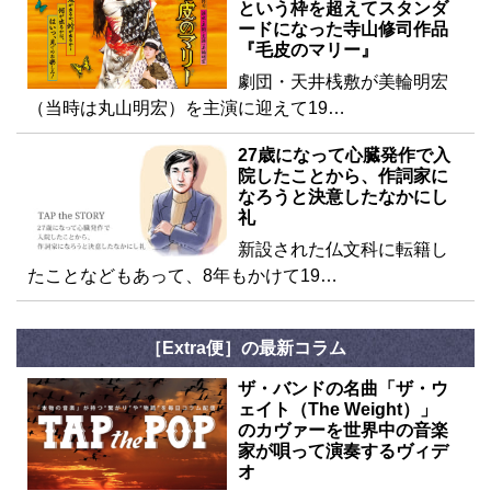
という枠を超えてスタンダ
ードになった寺山修司作品
『毛皮のマリー』
劇団・天井桟敷が美輪明宏
（当時は丸山明宏）を主演に迎えて19…
27歳になって心臓発作で入
院したことから、作詞家に
なろうと決意したなかにし
礼
新設された仏文科に転籍し
たことなどもあって、8年もかけて19…
［Extra便］の最新コラム
ザ・バンドの名曲「ザ・ウ
ェイト（The Weight）」
のカヴァーを世界中の音楽
家が唄って演奏するヴィデ
オ