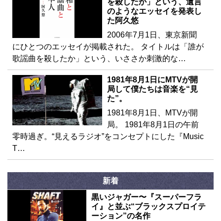
を殺したか」という、遺言
のようなエッセイを発表し
た阿久悠
2006年7月1日、東京新聞
にひとつのエッセイが掲載された。 タイトルは「誰が
歌謡曲を殺したか」という、いささか刺激的な…
1981年8月1日にMTVが開
局して僕たちは音楽を“見
た”。
1981年8月1日、MTVが開
局。 1981年8月1日の午前
零時過ぎ。“見えるラジオ”をコンセプトにした『Music
T…
新着
黒いジャガー〜『スーパーフラ
イ』と並ぶ“ブラックスプロイテ
ーション”の名作