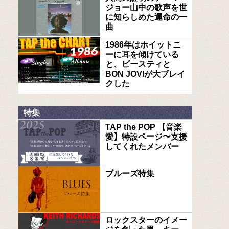
ジョー山中の歌声を世
に知らしめた運命の一
曲
1986年はホイットニ
ーに耳を傾けている
と、ビースティと
BON JOVIが大ブレイ
クした
特集
TAP the POP 【音楽
愛】特設ページ〜支援
してくれたメンバー
ブルーズ特集
ロックスターのイメー