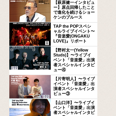
【萩原健一インタビュ
ー】原点回帰したこと
で進化を続けるショー
ケンのブルース
TAP the POPスペシ
ャルライブイベント〜
『音楽愛(ONGAKU
LOVE)』リポート
【野村太一(Yellow
Studs)】〜ライブイ
ベント「音楽愛」出演
者スペシャルインタビ
ュー④
【片寄明人】〜ライブ
イベント「音楽愛」出
演者スペシャルインタ
ビュー③
【山口洋】〜ライブイ
ベント「音楽愛」出演
者スペシャルインタビ