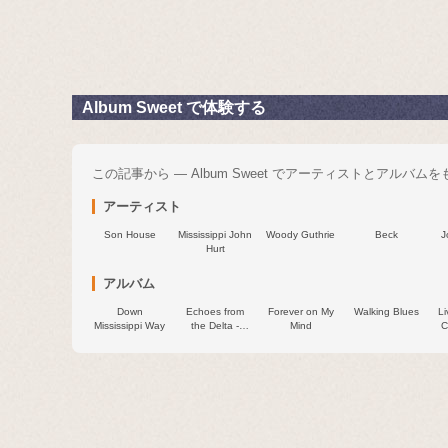
Album Sweet で体験する
この記事から — Album Sweet でアーティストとアルバム
アーティスト
Son House
Mississippi John
Woody Guthrie
Beck
J
Hurt
アルバム
Down
Echoes from
Forever on My
Walking Blues
Li
Mississippi Way
the Delta -
Mind
C
1940-42 The
Formative Years
(Remastered)