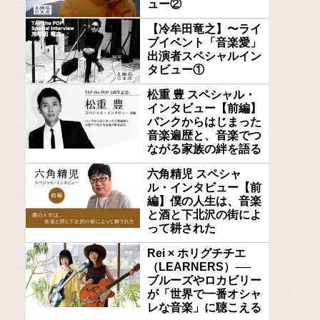
ュー②
【冷牟田竜之】〜ライ
ブイベント「音楽愛」
出演者スペシャルイン
タビュー①
松重 豊 スペシャル・
インタビュー【前編】
パンクからはじまった
音楽遍歴と、音楽でつ
ながる家族の絆を語る
六角精児 スペシャ
ル・インタビュー【前
編】僕の人生は、音楽
と酒と下北沢の街によ
って耕された
Rei × ホリグチチエ
（LEARNERS）──
ブルーズやロカビリー
が「世界で一番オシャ
レな音楽」に聴こえる