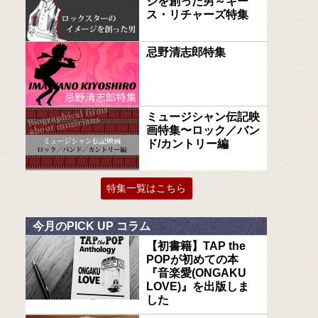
ジを創った男～キー
ス・リチャーズ特集
忌野清志郎特集
ミュージシャン伝記映
画特集〜ロック／バン
ド/カントリー編
特集一覧はこちら
今月のPICK UP コラム
【初書籍】TAP the
POPが初めての本
『音楽愛(ONGAKU
LOVE)』を出版しま
した