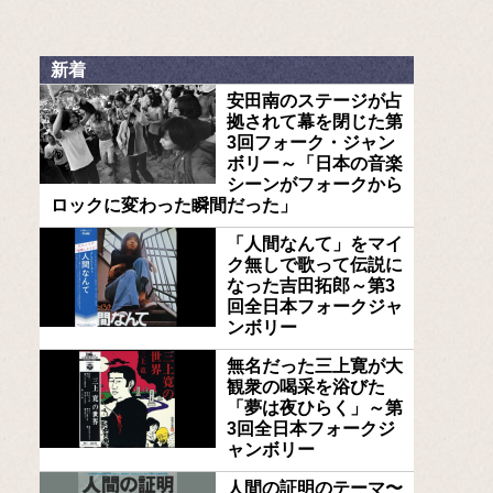
新着
安田南のステージが占
拠されて幕を閉じた第
3回フォーク・ジャン
ボリー～「日本の音楽
シーンがフォークから
ロックに変わった瞬間だった」
「人間なんて」をマイ
ク無しで歌って伝説に
なった吉田拓郎～第3
回全日本フォークジャ
ンボリー
無名だった三上寛が大
観衆の喝采を浴びた
「夢は夜ひらく」～第
3回全日本フォークジ
ャンボリー
人間の証明のテーマ〜