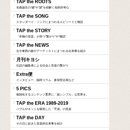
TAP the ROOTS
名曲誕生の“鍵”や“謎”を紐解く知的好奇心
TAP the SONG
スタンダード・ソングにまつわるエピソードと物語
TAP the STORY
「本物の音楽」が持つ“繋がり”や“物語”
TAP the NEWS
古今東西の曲やアーティストにまつわる出来事を紹介
月刊キヨシ
伝説の編集者による社会と音楽の繋がり
Extra便
インタビュー、臨時コラム、参加型企画など
5 PICS
複雑化するコンテンツ業界に「超シンプル」な世界を。
TAP the ERA 1989-2019
バブルやネットを吸収した「平成」の音楽
TAP the DAY
その日に起きた音楽的出来事を紹介