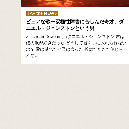
TAP the NEWS
ピュアな歌〜双極性障害に苦しんだ奇才、ダ
ニエル・ジョンストンという男
♪「Dream Scream」/ダニエル・ジョンストン 君は
僕の歌が好きだった どうして君を手に入れられない
の？ 愛は枯れたと君は言った 僕はただただ信じら
れな…