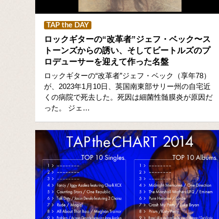
TAP the DAY
ロックギターの“改革者”ジェフ・ベック〜ス
トーンズからの誘い、そしてビートルズのプ
ロデューサーを迎えて作った名盤
ロックギターの“改革者”ジェフ・ベック（享年78）
が、2023年1月10日、英国南東部サリー州の自宅近
くの病院で死去した。死因は細菌性髄膜炎が原因だ
った。 ジェ…