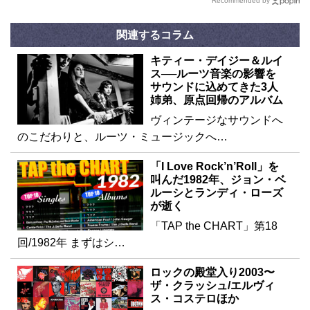
Recommended by
関連するコラム
キティー・デイジー＆ルイ
ス──ルーツ音楽の影響を
サウンドに込めてきた3人
姉弟、原点回帰のアルバム
ヴィンテージなサウンドへ
のこだわりと、ルーツ・ミュージックへ…
「I Love Rock’n’Roll」を
叫んだ1982年、ジョン・ベ
ルーシとランディ・ローズ
が逝く
「TAP the CHART」第18
回/1982年 まずはシ…
ロックの殿堂入り2003〜
ザ・クラッシュ/エルヴィ
ス・コステロほか