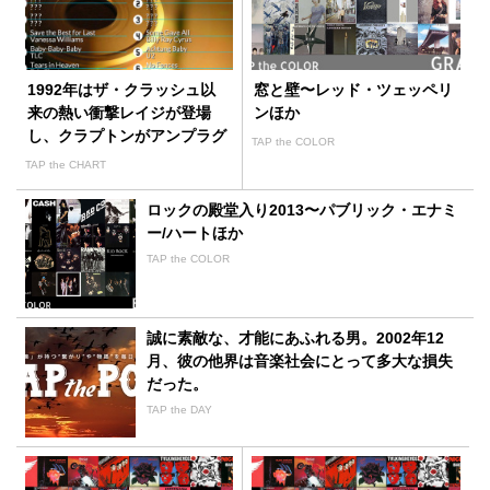
1992年はザ・クラッシュ以
窓と壁〜レッド・ツェッペリ
来の熱い衝撃レイジが登場
ンほか
し、クラプトンがアンプラグ
TAP the COLOR
ドを発表
TAP the CHART
ロックの殿堂入り2013〜パブリック・エナミ
ー/ハートほか
TAP the COLOR
誠に素敵な、才能にあふれる男。2002年12
月、彼の他界は音楽社会にとって多大な損失
だった。
TAP the DAY