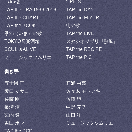
Extra便
5 PICS
TAP the ERA 1989-2019
TAP the DAY
TAP the CHART
TAP the FLYER
TAP the BOOK
街の歌
季節（いま）の歌
TAP the LIVE
TOKYO音楽酒場
スタジオジブリ『熱風』
SOUL is ALIVE
TAP the RECIPE
ミュージックソムリエ
TAP the PIC
書き手
五十嵐 正
石浦 由高
阪口 マサコ
佐々木 モトアキ
佐藤 剛
佐藤 輝
長澤 潔
中野 充浩
宮内 健
山口 洋
吉田 ボブ
ミュージックソムリエ
TAP the POP