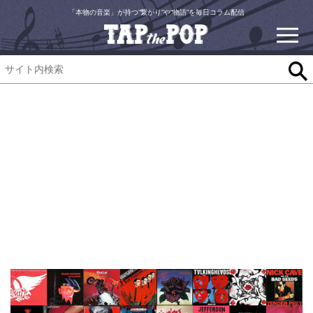
「本物の音楽」が持つ“繋がり”や“物語”を毎日コラム配信