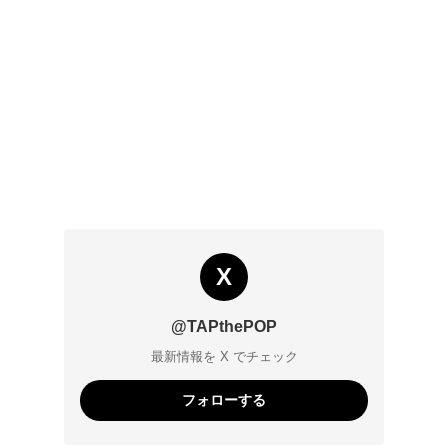
X
@TAPthePOP
最新情報を X でチェック
フォローする