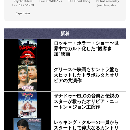
Psycho Killers
Live at WCOZ 77
The Good Thing
It’s Not Yesterday
Live: 1977-1979
(live Hempstead
’78 WLIR
Expansion
broadcast)
新着
ロッキー・ホラー・ショー〜世
界中でカルト化した“観客参
加”映画
グリース〜映画もサントラ盤も
大ヒットしたトラボルタとオリ
ビアの共演作
ザナドゥ〜ELOの音楽と伝説の
スターが救ったオリビア・ニュ
ートン＝ジョン主演作
レッキング・クルーの一員から
スタートして偉大なるカントリ