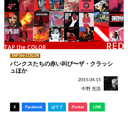
TAP the COLOR
パンクスたちの赤い叫び〜ザ・クラッシ
ュほか
2015.04.15
中野 充浩
X
Facebook
はてブ
Pocket
LINE