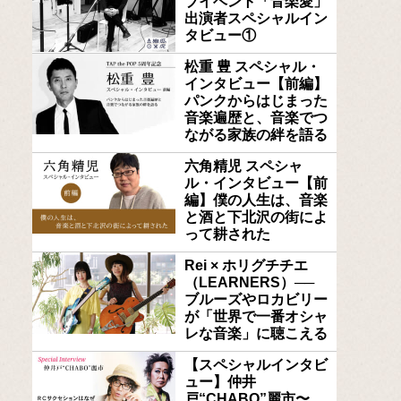
ブイベント「音楽愛」
出演者スペシャルイン
タビュー①
松重 豊 スペシャル・
インタビュー【前編】
パンクからはじまった
音楽遍歴と、音楽でつ
ながる家族の絆を語る
六角精児 スペシャ
ル・インタビュー【前
編】僕の人生は、音楽
と酒と下北沢の街によ
って耕された
Rei × ホリグチチエ
（LEARNERS）──
ブルーズやロカビリー
が「世界で一番オシャ
レな音楽」に聴こえる
【スペシャルインタビ
ュー】仲井
戸“CHABO”麗市〜