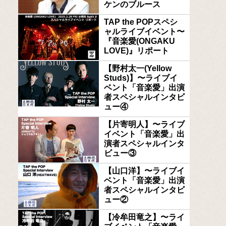
ケンのブルース
TAP the POPスペシ
ャルライブイベント〜
『音楽愛(ONGAKU
LOVE)』リポート
【野村太一(Yellow
Studs)】〜ライブイ
ベント「音楽愛」出演
者スペシャルインタビ
ュー④
【片寄明人】〜ライブ
イベント「音楽愛」出
演者スペシャルインタ
ビュー③
【山口洋】〜ライブイ
ベント「音楽愛」出演
者スペシャルインタビ
ュー②
【冷牟田竜之】〜ライ