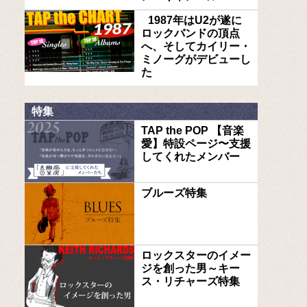
1987年はU2が遂に
ロックバンドの頂点
へ、そしてカイリー・
ミノーグがデビューし
た
特集
TAP the POP 【音楽
愛】特設ページ〜支援
してくれたメンバー
ブルーズ特集
ロックスターのイメー
ジを創った男～キー
ス・リチャーズ特集