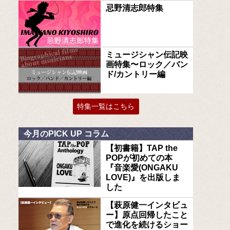
忌野清志郎特集
ミュージシャン伝記映
画特集〜ロック／バン
ド/カントリー編
特集一覧はこちら
今月のPICK UP コラム
【初書籍】TAP the
POPが初めての本
『音楽愛(ONGAKU
LOVE)』を出版しま
した
【萩原健一インタビュ
ー】原点回帰したこと
で進化を続けるショー