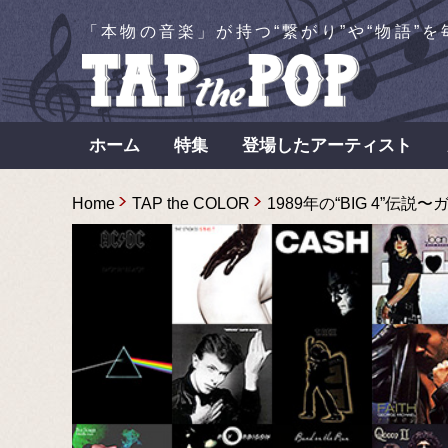
「本物の音楽」が持つ“繋がり”や“物語”
ホーム
特集
登場したアーティスト
Home
TAP the COLOR
1989年の“BIG 4”伝説