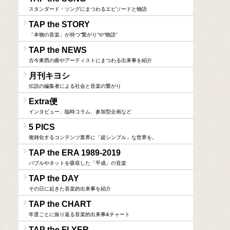
スタンダード・ソングにまつわるエピソードと物語
TAP the STORY
「本物の音楽」が持つ“繋がり”や“物語”
TAP the NEWS
古今東西の曲やアーティストにまつわる出来事を紹介
月刊キヨシ
伝説の編集者による社会と音楽の繋がり
Extra便
インタビュー、臨時コラム、参加型企画など
5 PICS
複雑化するコンテンツ業界に「超シンプル」な世界を。
TAP the ERA 1989-2019
バブルやネットを吸収した「平成」の音楽
TAP the DAY
その日に起きた音楽的出来事を紹介
TAP the CHART
年度ごとに振り返る音楽的出来事&チャート
TAP the FLYER