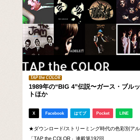
TAP the COLOR
1989年の“BIG 4”伝説〜ガース・ブ
トほか
X
Facebook
はてブ
Pocket
LINE
★ダウンロード/ストリーミング時代の色彩別ア
「TAP the COLOR」連載第192回