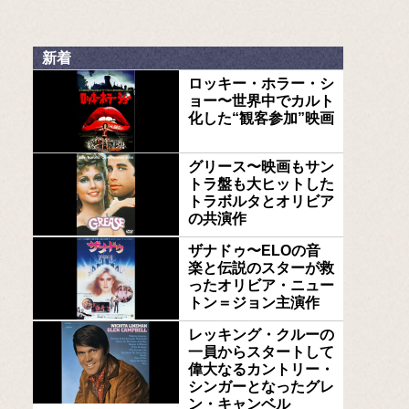
新着
ロッキー・ホラー・シ
ョー〜世界中でカルト
化した“観客参加”映画
グリース〜映画もサン
トラ盤も大ヒットした
トラボルタとオリビア
の共演作
ザナドゥ〜ELOの音
楽と伝説のスターが救
ったオリビア・ニュー
トン＝ジョン主演作
レッキング・クルーの
一員からスタートして
偉大なるカントリー・
シンガーとなったグレ
ン・キャンベル