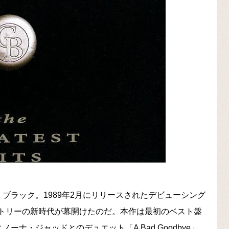
ブラック。1989年2月にリリースされたデビューシング
時、カントリーの新時代が幕開けたのだ。本作は最初のベスト盤
ナ・ジャッドとのデュエット「A Bad Goodbye」