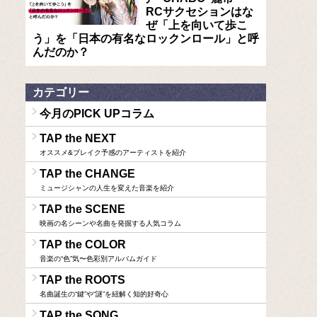
RCサクセションはな
ぜ「上を向いて歩こ
う」を「日本の有名なロックンロール」と呼
んだのか？
カテゴリー
今月のPICK UPコラム
TAP the NEXT
オススメ&ブレイク予感のアーティストを紹介
TAP the CHANGE
ミュージシャンの人生を変えた音楽を紹介
TAP the SCENE
映画の名シーンや名曲を発掘する人気コラム
TAP the COLOR
音楽の“色”気〜色彩別アルバムガイド
TAP the ROOTS
名曲誕生の“鍵”や“謎”を紐解く知的好奇心
TAP the SONG