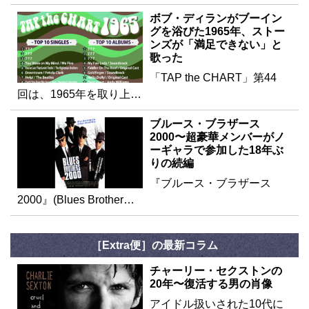
ボブ・ディランがブーイン
グを浴びた1965年、ストー
ンズが「満足できない」と
歌った
「TAP the CHART」第44
回は、1965年を取り上…
ブルース・ブラザース
2000〜超豪華メンバーがノ
ーギャラで参加した18年ぶ
りの続編
『ブルース・ブラザース
2000』(Blues Brother…
［Extra便］の最新コラム
チャーリー・セクストンの
20年〜復活する男の肖像
アイドル扱いされた10代に