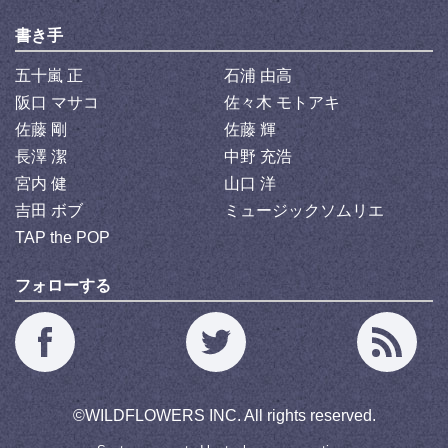
書き手
五十嵐 正
石浦 由高
阪口 マサコ
佐々木 モトアキ
佐藤 剛
佐藤 輝
長澤 潔
中野 充浩
宮内 健
山口 洋
吉田 ボブ
ミュージックソムリエ
TAP the POP
フォローする
©
WILDFLOWERS INC.
All rights reserved.