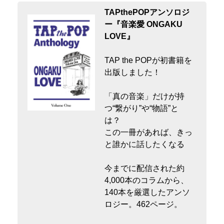
TAPthePOPアンソロジ
ー『音楽愛 ONGAKU
LOVE』
TAP the POPが初書籍を
出版しました！
「真の音楽」だけが持
つ“繋がり”や“物語”と
は？
この一冊があれば、きっ
と誰かに話したくなる
今までに配信された約
4,000本のコラムから、
140本を厳選したアンソ
ロジー。462ページ。