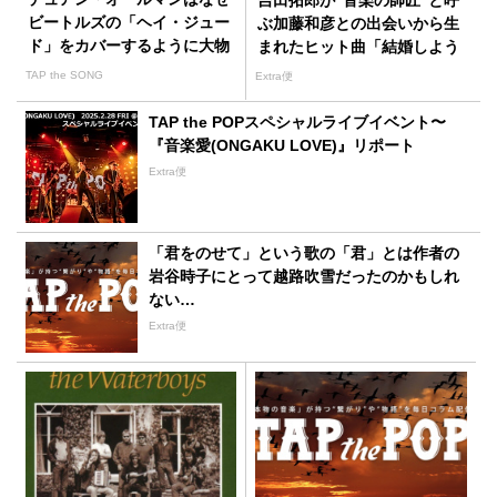
吉田拓郎が”音楽の師匠”と呼
ビートルズの「ヘイ・ジュー
ぶ加藤和彦との出会いから生
ド」をカバーするように大物
まれたヒット曲「結婚しよう
を説得したのか
よ」
TAP the SONG
Extra便
TAP the POPスペシャルライブイベント〜
『音楽愛(ONGAKU LOVE)』リポート
Extra便
「君をのせて」という歌の「君」とは作者の
岩谷時子にとって越路吹雪だったのかもしれ
ない…
Extra便