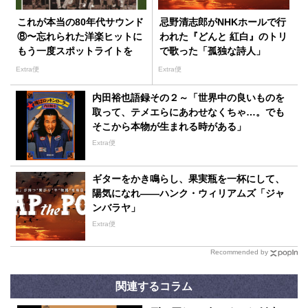
これが本当の80年代サウンド
忌野清志郎がNHKホールで行
⑧〜忘れられた洋楽ヒットに
われた『どんと 紅白』のトリ
もう一度スポットライトを
で歌った「孤独な詩人」
Extra便
Extra便
内田裕也語録その２～「世界中の良いものを
取って、テメエらにあわせなくちゃ…。でも
そこから本物が生まれる時がある」
Extra便
ギターをかき鳴らし、果実瓶を一杯にして、
陽気になれ――ハンク・ウィリアムズ「ジャ
ンバラヤ」
Extra便
Recommended by
関連するコラム