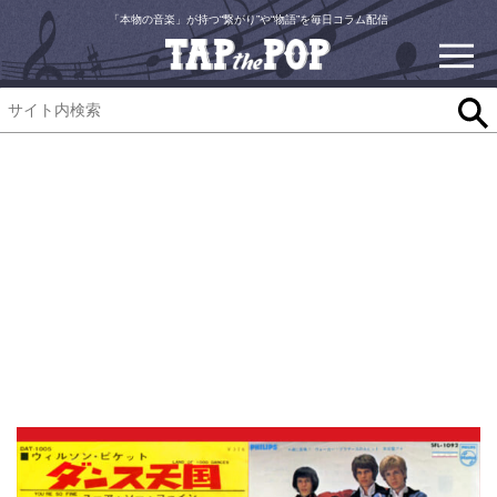
「本物の音楽」が持つ“繋がり”や“物語”を毎日コラム配信