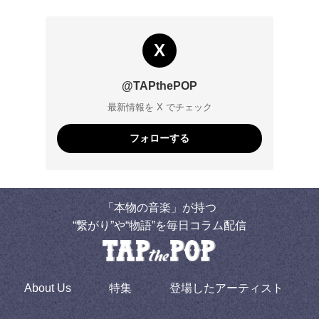
X
@TAPthePOP
最新情報を X でチェック
フォローする
「本物の音楽」が持つ
“繋がり”や“物語”を毎日コラム配信
About Us
特集
登場したアーティスト