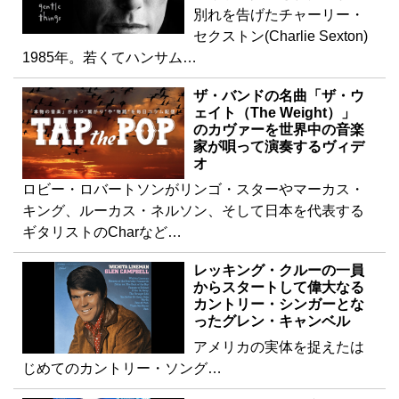
別れを告げたチャーリー・
セクストン(Charlie Sexton)
1985年。若くてハンサム…
ザ・バンドの名曲「ザ・ウ
ェイト（The Weight）」
のカヴァーを世界中の音楽
家が唄って演奏するヴィデ
オ
ロビー・ロバートソンがリンゴ・スターやマーカス・
キング、ルーカス・ネルソン、そして日本を代表する
ギタリストのCharなど…
レッキング・クルーの一員
からスタートして偉大なる
カントリー・シンガーとな
ったグレン・キャンベル
アメリカの実体を捉えたは
じめてのカントリー・ソング…