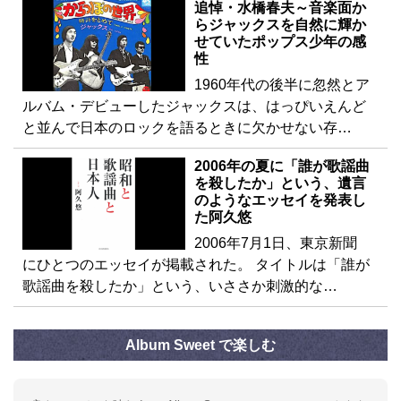
追悼・水橋春夫～音楽面か
らジャックスを自然に輝か
せていたポップス少年の感
性
1960年代の後半に忽然とア
ルバム・デビューしたジャックスは、はっぴいえんど
と並んで日本のロックを語るときに欠かせない存…
2006年の夏に「誰が歌謡曲
を殺したか」という、遺言
のようなエッセイを発表し
た阿久悠
2006年7月1日、東京新聞
にひとつのエッセイが掲載された。 タイトルは「誰が
歌謡曲を殺したか」という、いささか刺激的な…
Album Sweet で楽しむ