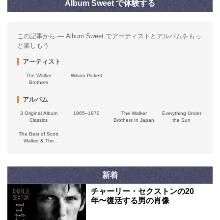
Album Sweet で体験する
この記事から — Album Sweet でアーティストとアルバムをもっ
と楽しもう
アーティスト
The Walker
Wilson Pickett
Brothers
アルバム
3 Original Album
1965–1970
The Walker
Everything Under
Classics
Brothers In Japan
the Sun
The Best of Scott
Walker & The
Walker Brothers:
The Sun Ain’t
Gonna Shine
Anymore
新着
チャーリー・セクストンの20
年〜復活する男の肖像