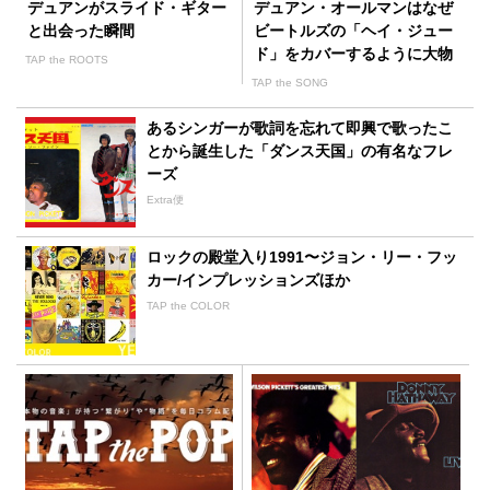
デュアンがスライド・ギター
デュアン・オールマンはなぜ
と出会った瞬間
ビートルズの「ヘイ・ジュー
ド」をカバーするように大物
TAP the ROOTS
を説得したのか
TAP the SONG
あるシンガーが歌詞を忘れて即興で歌ったこ
とから誕生した「ダンス天国」の有名なフレ
ーズ
Extra便
ロックの殿堂入り1991〜ジョン・リー・フッ
カー/インプレッションズほか
TAP the COLOR