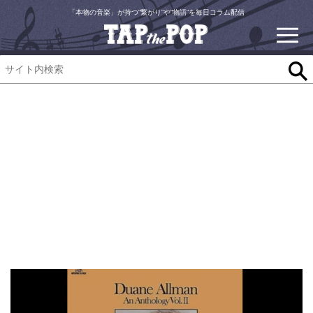
「本物の音楽」が持つ“繋がり”や“物語”を毎日コラム配信