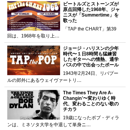
ビートルズとストーンズが
原点回帰した1968年、ジャ
ニスが「Summertime」を
歌った
「TAP the CHART」第39
回は、1968年を取り上…
ジョージ・ハリスンの少年
時代〜１日8時間も猛練習
したギターへの情熱、通学
バスの中で出会ったポール
1943年2月24日、リバプー
ルの郊外にあるウェイヴァートリ…
The Times They Are A-
Changin’〜変わりゆく時
代、変わることのない歌の
チカラ
19歳になったボブ・ディラ
ンは、ミネソタ大学を中退して単身ニ…