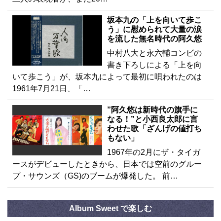
坂本九の「上を向いて歩こ
う」に慰められて大量の涙
を流した無名時代の阿久悠
中村八大と永六輔コンビの
書き下ろしによる「上を向
いて歩こう」が、坂本九によって最初に唄われたのは
1961年7月21日、「…
”阿久悠は新時代の旗手に
なる！”と小西良太郎に言
わせた歌「ざんげの値打ち
もない」
1967年の2月にザ・タイガ
ースがデビューしたときから、日本では空前のグルー
プ・サウンズ（GS)のブームが爆発した。 前…
Album Sweet で楽しむ