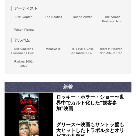
アーティスト
Eric Clapton
The Beatles
Duane Allman
The Allman
Brothers Band
Wilson Pickett
アルバム
Eric Clapton’s
Meanwhile
To Save a Child:
Tears in Heaven –
Crossroads Guitar
An Intimate Live
Non‐Album Tracks
Festival 2023
Concert
(1992–1994)
Rarities 2001-
2010
新着
ロッキー・ホラー・ショー〜世
界中でカルト化した“観客参
加”映画
グリース〜映画もサントラ盤も
大ヒットしたトラボルタとオリ