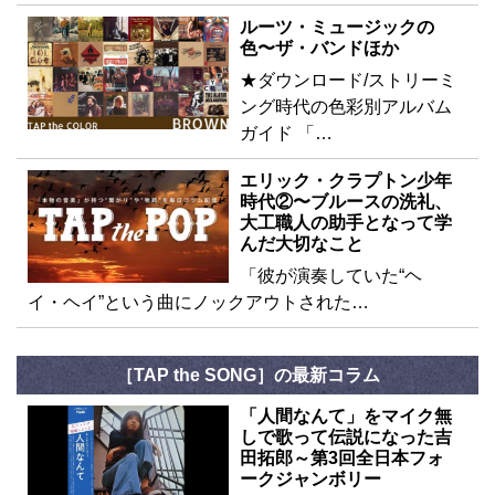
ルーツ・ミュージックの
色〜ザ・バンドほか
★ダウンロード/ストリーミ
ング時代の色彩別アルバム
ガイド 「…
エリック・クラプトン少年
時代②〜ブルースの洗礼、
大工職人の助手となって学
んだ大切なこと
「彼が演奏していた“ヘ
イ・ヘイ”という曲にノックアウトされた…
［TAP the SONG］の最新コラム
「人間なんて」をマイク無
しで歌って伝説になった吉
田拓郎～第3回全日本フォ
ークジャンボリー