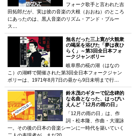
フォーク歌手と言われた吉
田拓郎だが、実は彼の音楽の大根（おおね）のところ
にあったのは、黒人音楽のリズム・アンド・ブルー
ス…
無名だった三上寛が大観衆
の喝采を浴びた「夢は夜ひ
らく」～第3回全日本フォ
ークジャンボリー
岐阜県の椛の湖（はなの
こ）の湖畔で開催された第3回全日本フォークジャン
ボリーは、1971年8月7日の昼から9日未明まで行…
鈴木茂のギターで記念碑的
な名曲となった、はっぴい
えんど「12月の雨の日」
「12月の雨の日」は、作
詞・松本隆、作曲・大瀧詠
一。その後の日本の音楽シーンに一時代を築いていく
二人の表現者が、まだ20…