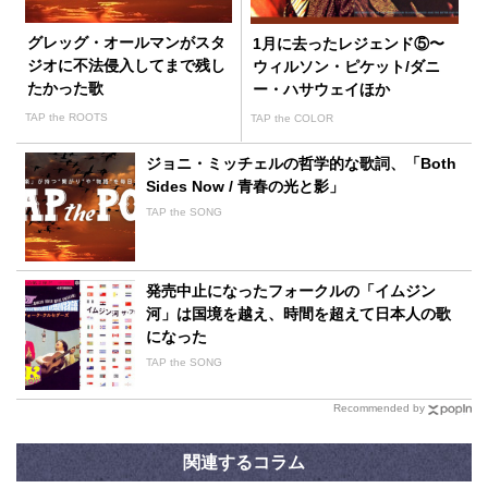
グレッグ・オールマンがスタ
1月に去ったレジェンド⑤〜
ジオに不法侵入してまで残し
ウィルソン・ピケット/ダニ
たかった歌
ー・ハサウェイほか
TAP the ROOTS
TAP the COLOR
ジョニ・ミッチェルの哲学的な歌詞、「Both
Sides Now / 青春の光と影」
TAP the SONG
発売中止になったフォークルの「イムジン
河」は国境を越え、時間を超えて日本人の歌
になった
TAP the SONG
Recommended by
関連するコラム