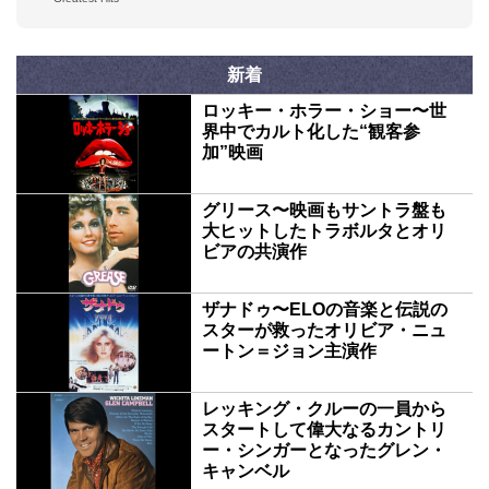
新着
ロッキー・ホラー・ショー〜世
界中でカルト化した“観客参
加”映画
グリース〜映画もサントラ盤も
大ヒットしたトラボルタとオリ
ビアの共演作
ザナドゥ〜ELOの音楽と伝説の
スターが救ったオリビア・ニュ
ートン＝ジョン主演作
レッキング・クルーの一員から
スタートして偉大なるカントリ
ー・シンガーとなったグレン・
キャンベル