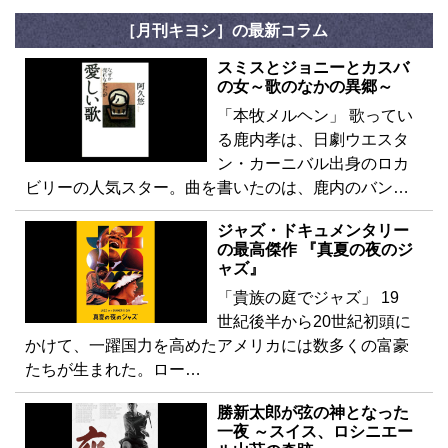
［月刊キヨシ］の最新コラム
スミスとジョニーとカスバ
の女～歌のなかの異郷～
「本牧メルヘン」 歌ってい
る鹿内孝は、日劇ウエスタ
ン・カーニバル出身のロカ
ビリーの人気スター。曲を書いたのは、鹿内のバン…
ジャズ・ドキュメンタリー
の最高傑作 『真夏の夜のジ
ャズ』
「貴族の庭でジャズ」 19
世紀後半から20世紀初頭に
かけて、一躍国力を高めたアメリカには数多くの富豪
たちが生まれた。ロー…
勝新太郎が弦の神となった
一夜 ～スイス、ロシニエー