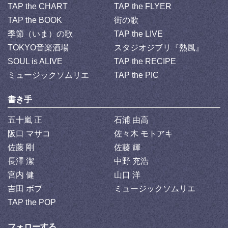
TAP the CHART
TAP the FLYER
TAP the BOOK
街の歌
季節（いま）の歌
TAP the LIVE
TOKYO音楽酒場
スタジオジブリ『熱風』
SOUL is ALIVE
TAP the RECIPE
ミュージックソムリエ
TAP the PIC
書き手
五十嵐 正
石浦 由高
阪口 マサコ
佐々木 モトアキ
佐藤 剛
佐藤 輝
長澤 潔
中野 充浩
宮内 健
山口 洋
吉田 ボブ
ミュージックソムリエ
TAP the POP
フォローする