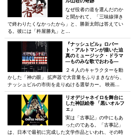
ル山荘の奇跡
なぜ役者の道を選んだのか
と聞かれて、「三味線弾き
で終わりたくなかったから」と、勝新太郎は答えてい
る。彼には「杵屋勝丸」と…
『ナッシュビル』ロバー
ト・アルトマンが描いた迫
真のミュージック・ドラマ
―ものみな歌でおわる―
２４人のキャラクターを動
かした「神の眼」 拡声器で大音量をふりまきながら、
ナッシュビルの市街を走りぬける選挙カー。 映画…
リオデジャネイロを舞台に
した神話絵巻 「黒いオルフ
ェ」
実は「古事記」の中にもあ
ったのである。「古事記」
は、日本で最初に完成した文学作品といわれ、その時