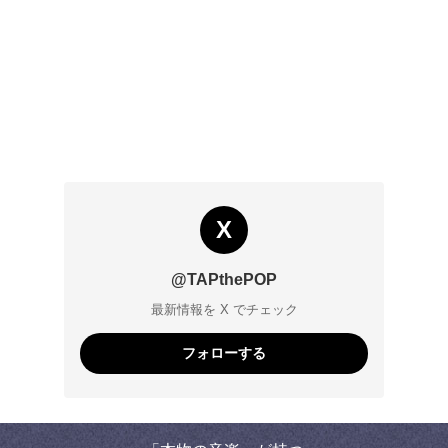
X
@TAPthePOP
最新情報を X でチェック
フォローする