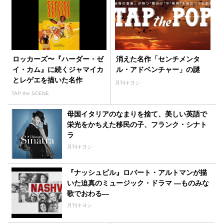
ロッカーズ〜『ハーダー・ゼ
消えた名作「センチメンタ
イ・カム』に続くジャマイカ
ル・アドベンチャー」の謎
とレゲエを描いた名作
月刊キヨシ
TAP the SCENE
母国イタリアのなまりを捨て、美しい英語で
栄光をかちえた移民の子、フランク・シナト
ラ
月刊キヨシ
『ナッシュビル』ロバート・アルトマンが描
いた迫真のミュージック・ドラマ ―ものみな
歌でおわる―
月刊キヨシ