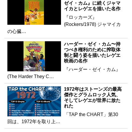
ゼイ・カム』に続くジャマ
イカとレゲエを描いた名作
『ロッカーズ』
(Rockers/1978) ジャマイカ
の心臓…
ハーダー・ゼイ・カム〜持
つべき権利のために搾取体
制と闘う姿を描いたレゲエ
映画の名作
『ハーダー・ゼイ・カム』
(The Harder They C…
1972年はストーンズの最高
傑作とグラムロック人気、
そしてレゲエが世界に放た
れた
「TAP the CHART」第30
回は、1972年を取り上…