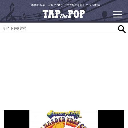
「本物の音楽」が持つ“繋がり”や“物語”を毎日コラム配信