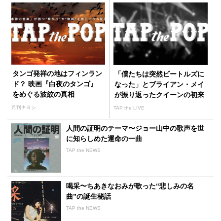
タンゴ発祥の地はフィンラン
「僕たちは突然ビートルズに
ド？ 映画『白夜のタンゴ』
なった」とブライアン・メイ
をめぐる波紋の真相
が振り返ったクイーンの初来
日
月刊キヨシ
TAP the LIVE
人間の証明のテーマ〜ジョー山中の歌声を世
に知らしめた運命の一曲
TAP the NEWS
喝采〜ちあきなおみが歌った“悲しみの名
曲”の誕生秘話
TAP the NEWS