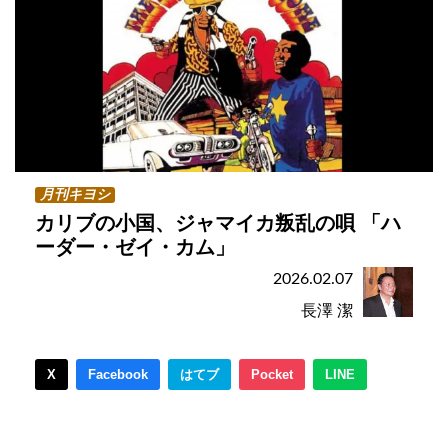
月刊キヨシ
カリブの小国、ジャマイカ叛乱の唄 「ハ
ーダー・ゼイ・カム」
2026.02.07
長澤 潔
X
Facebook
はてブ
Pocket
LINE