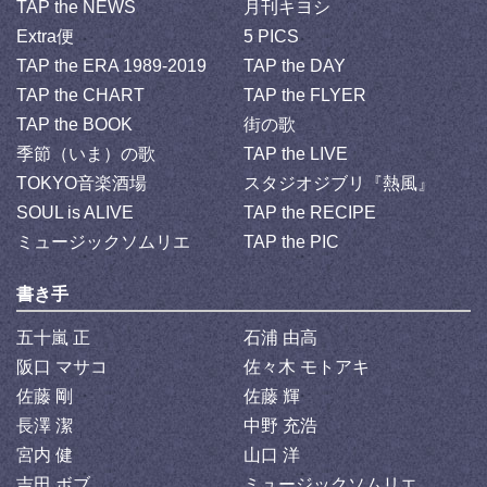
TAP the NEWS
月刊キヨシ
Extra便
5 PICS
TAP the ERA 1989-2019
TAP the DAY
TAP the CHART
TAP the FLYER
TAP the BOOK
街の歌
季節（いま）の歌
TAP the LIVE
TOKYO音楽酒場
スタジオジブリ『熱風』
SOUL is ALIVE
TAP the RECIPE
ミュージックソムリエ
TAP the PIC
書き手
五十嵐 正
石浦 由高
阪口 マサコ
佐々木 モトアキ
佐藤 剛
佐藤 輝
長澤 潔
中野 充浩
宮内 健
山口 洋
吉田 ボブ
ミュージックソムリエ