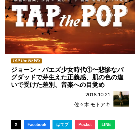
TAP the NEWS
ジョーン・バエズ少女時代①〜悲惨なバ
グダッドで芽生えた正義感、肌の色の違
いで受けた差別、音楽への目覚め
2018.10.21
佐々木 モトアキ
X
Facebook
はてブ
Pocket
LINE