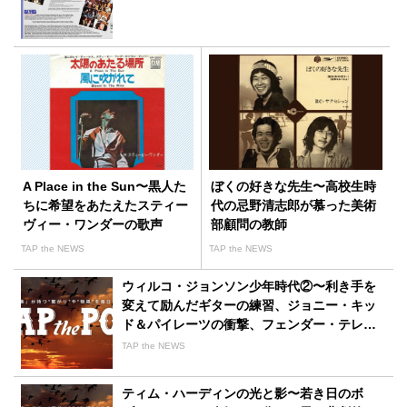
A Place in the Sun〜黒人た
ぼくの好きな先生〜高校生時
ちに希望をあたえたスティー
代の忌野清志郎が慕った美術
ヴィー・ワンダーの歌声
部顧問の教師
TAP the NEWS
TAP the NEWS
ウィルコ・ジョンソン少年時代②〜利き手を
変えて励んだギターの練習、ジョニー・キッ
ド＆パイレーツの衝撃、フェンダー・テレキ
ャスターに焦がれて
TAP the NEWS
ティム・ハーディンの光と影〜若き日のボ