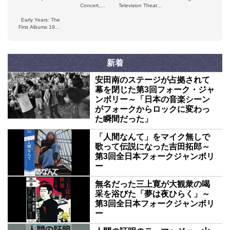
Concert,
Television Theatre
Hammersmith
Shepherd's Bush,
Early Years: The
Odeon, London
London, Britain, 6-
First Albums 1959-
5-1965
61
新着
安田南のステージが占拠されて
幕を閉じた第3回フォーク・ジャ
ンボリー～「日本の音楽シーン
がフォークからロックに変わっ
た瞬間だった」
「人間なんて」をマイク無しで
歌って伝説になった吉田拓郎～
第3回全日本フォークジャンボリ
ー
無名だった三上寛が大観衆の喝
采を浴びた「夢は夜ひらく」～
第3回全日本フォークジャンボリ
ー