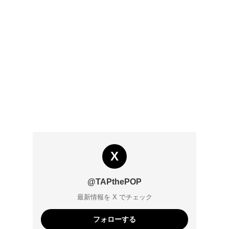
X
@TAPthePOP
最新情報を X でチェック
フォローする