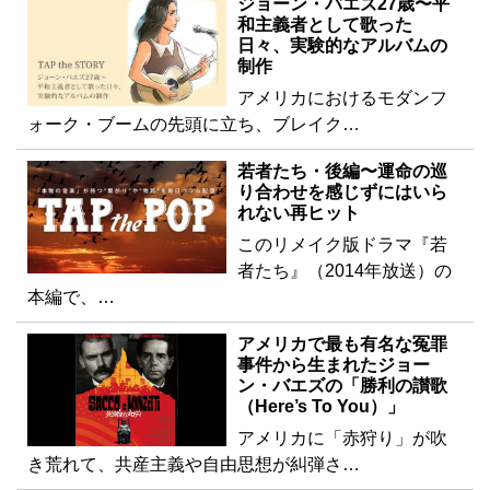
ジョーン・バエズ27歳〜平
和主義者として歌った
日々、実験的なアルバムの
制作
アメリカにおけるモダンフ
ォーク・ブームの先頭に立ち、ブレイク…
若者たち・後編〜運命の巡
り合わせを感じずにはいら
れない再ヒット
このリメイク版ドラマ『若
者たち』（2014年放送）の
本編で、…
アメリカで最も有名な冤罪
事件から生まれたジョー
ン・バエズの「勝利の讃歌
（Here’s To You）」
アメリカに「赤狩り」が吹
き荒れて、共産主義や自由思想が糾弾さ…