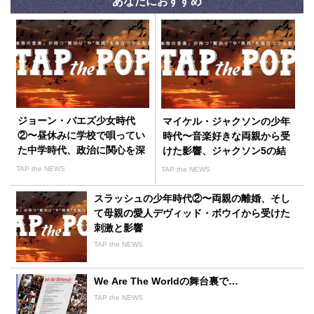
あなたにおすすめ
ジョーン・バエズ少女時代
マイケル・ジャクソンの少年
②〜昼休みに学校で唄ってい
時代〜音楽好きな両親から受
た中学時代、政治に関心を深
けた影響、ジャクソン5の結
めていった高校時代
成と快進撃
TAP the NEWS
TAP the NEWS
スラッシュの少年時代②〜両親の離婚、そし
て母親の愛人デヴィッド・ボウイから受けた
刺激と影響
TAP the NEWS
We Are The Worldの舞台裏で…
TAP the NEWS