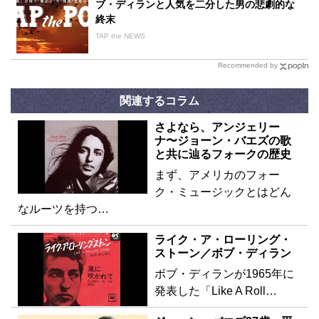
ブ・ディランと人気を二分した男の悲劇的な
終末
TAP the NEWS
Recommended by
関連するコラム
さよなら、アンジェリー
ナ〜ジョーン・バエズの歌
と共に辿るフォークの歴史
まず、アメリカのフォー
ク・ミュージックとはどん
なルーツを持つ…
ライク・ア・ローリング・
ストーン／ボブ・ディラン
ボブ・ディランが1965年に
発表した「Like A Roll…