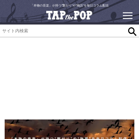
「本物の音楽」が持つ“繋がり”や“物語”を毎日コラム配信