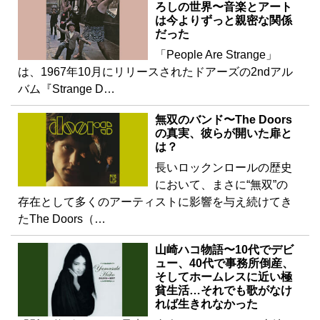
ろしの世界〜音楽とアート
は今よりずっと親密な関係
だった
「People Are Strange」
は、1967年10月にリリースされたドアーズの2ndアル
バム『Strange D…
無双のバンド〜The Doors
の真実、彼らが開いた扉と
は？
長いロックンロールの歴史
において、まさに“無双”の
存在として多くのアーティストに影響を与え続けてき
たThe Doors（…
山崎ハコ物語〜10代でデビ
ュー、40代で事務所倒産、
そしてホームレスに近い極
貧生活…それでも歌がなけ
れば生きれなかった