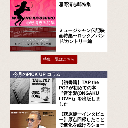
忌野清志郎特集
ミュージシャン伝記映
画特集〜ロック／バン
ド/カントリー編
特集一覧はこちら
今月のPICK UP コラム
【初書籍】TAP the
POPが初めての本
『音楽愛(ONGAKU
LOVE)』を出版しま
した
【萩原健一インタビュ
ー】原点回帰したこと
で進化を続けるショー