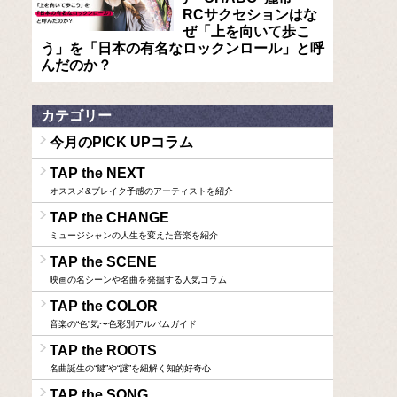
RCサクセションはな
ぜ「上を向いて歩こ
う」を「日本の有名なロックンロール」と呼
んだのか？
カテゴリー
今月のPICK UPコラム
TAP the NEXT
オススメ&ブレイク予感のアーティストを紹介
TAP the CHANGE
ミュージシャンの人生を変えた音楽を紹介
TAP the SCENE
映画の名シーンや名曲を発掘する人気コラム
TAP the COLOR
音楽の“色”気〜色彩別アルバムガイド
TAP the ROOTS
名曲誕生の“鍵”や“謎”を紐解く知的好奇心
TAP the SONG