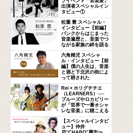
ブイベント「音楽愛」
出演者スペシャルイン
タビュー①
松重 豊 スペシャル・
インタビュー【前編】
パンクからはじまった
音楽遍歴と、音楽でつ
ながる家族の絆を語る
六角精児 スペシャ
ル・インタビュー【前
編】僕の人生は、音楽
と酒と下北沢の街によ
って耕された
Rei × ホリグチチエ
（LEARNERS）──
ブルーズやロカビリー
が「世界で一番オシャ
レな音楽」に聴こえる
【スペシャルインタビ
ュー】仲井
戸“CHABO”麗市〜