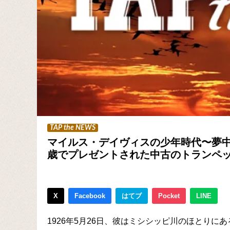
TAP the NEWS
マイルス・デイヴィスの少年時代〜夢中
歳でプレゼントされた中古のトランペ
X
Facebook
はてブ
Pocket
LINE
1926年5月26日、彼はミシシッピ川のほとり