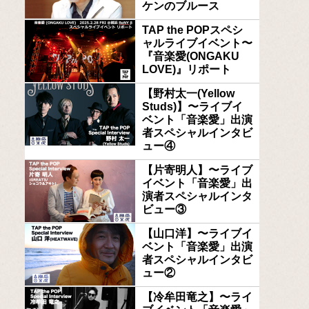
ケンのブルース
TAP the POPスペシ
ャルライブイベント〜
『音楽愛(ONGAKU
LOVE)』リポート
【野村太一(Yellow
Studs)】〜ライブイ
ベント「音楽愛」出演
者スペシャルインタビ
ュー④
【片寄明人】〜ライブ
イベント「音楽愛」出
演者スペシャルインタ
ビュー③
【山口洋】〜ライブイ
ベント「音楽愛」出演
者スペシャルインタビ
ュー②
【冷牟田竜之】〜ライ