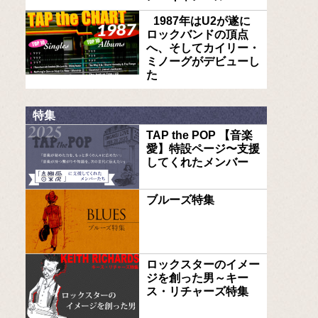
1987年はU2が遂に
ロックバンドの頂点
へ、そしてカイリー・
ミノーグがデビューし
た
特集
TAP the POP 【音楽
愛】特設ページ〜支援
してくれたメンバー
ブルーズ特集
ロックスターのイメー
ジを創った男～キー
ス・リチャーズ特集