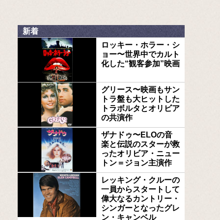
新着
ロッキー・ホラー・シ
ョー〜世界中でカルト
化した“観客参加”映画
グリース〜映画もサン
トラ盤も大ヒットした
トラボルタとオリビア
の共演作
ザナドゥ〜ELOの音
楽と伝説のスターが救
ったオリビア・ニュー
トン＝ジョン主演作
レッキング・クルーの
一員からスタートして
偉大なるカントリー・
シンガーとなったグレ
ン・キャンベル