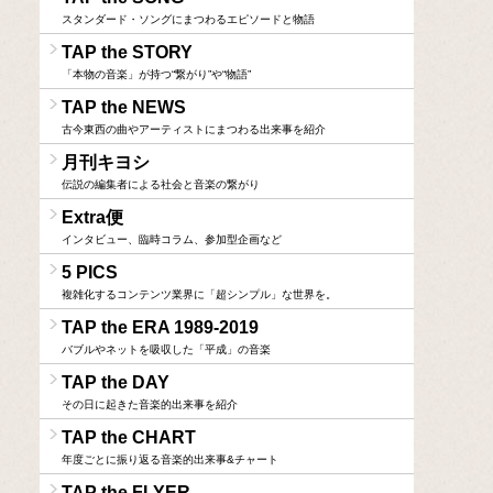
スタンダード・ソングにまつわるエピソードと物語
TAP the STORY
「本物の音楽」が持つ“繋がり”や“物語”
TAP the NEWS
古今東西の曲やアーティストにまつわる出来事を紹介
月刊キヨシ
伝説の編集者による社会と音楽の繋がり
Extra便
インタビュー、臨時コラム、参加型企画など
5 PICS
複雑化するコンテンツ業界に「超シンプル」な世界を。
TAP the ERA 1989-2019
バブルやネットを吸収した「平成」の音楽
TAP the DAY
その日に起きた音楽的出来事を紹介
TAP the CHART
年度ごとに振り返る音楽的出来事&チャート
TAP the FLYER