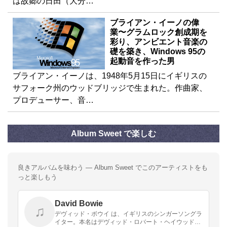
は故郷の日田（大分…
ブライアン・イーノの偉
業〜グラムロック創成期を
彩り、アンビエント音楽の
礎を築き、Windows 95の
起動音を作った男
ブライアン・イーノは、1948年5月15日にイギリスの
サフォーク州のウッドブリッジで生まれた。作曲家、
プロデューサー、音…
Album Sweet で楽しむ
良きアルバムを味わう — Album Sweet でこのアーティストをも
っと楽しもう
David Bowie
♫
デヴィッド・ボウイ は、イギリスのシンガーソングラ
イター。本名はデヴィッド・ロバート・ヘイウッド・