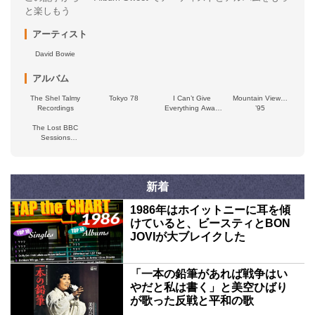
と楽しもう
アーティスト
David Bowie
アルバム
The Shel Talmy
Tokyo 78
I Can’t Give
Mountain View…
Recordings
Everything Away
’95
(2002–2016)
The Lost BBC
Sessions
(remastered, live
on Broadcasting)
新着
1986年はホイットニーに耳を傾
けていると、ビースティとBON
JOVIが大ブレイクした
「一本の鉛筆があれば戦争はい
やだと私は書く」と美空ひばり
が歌った反戦と平和の歌