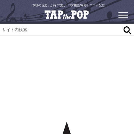
「本物の音楽」が持つ“繋がり”や“物語”を毎日コラム配信