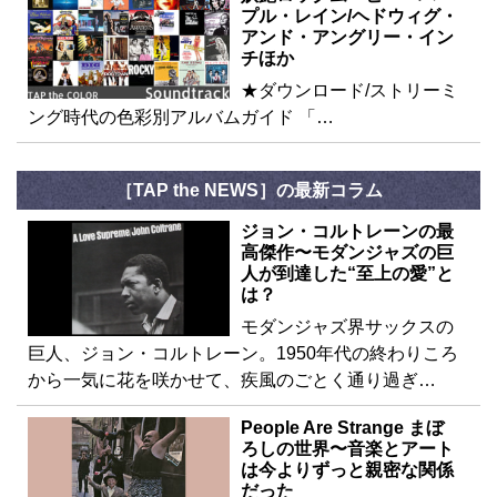
プル・レイン/ヘドウィグ・
アンド・アングリー・イン
チほか
★ダウンロード/ストリーミ
ング時代の色彩別アルバムガイド 「…
［TAP the NEWS］の最新コラム
ジョン・コルトレーンの最
高傑作〜モダンジャズの巨
人が到達した“至上の愛”と
は？
モダンジャズ界サックスの
巨人、ジョン・コルトレーン。1950年代の終わりころ
から一気に花を咲かせて、疾風のごとく通り過ぎ…
People Are Strange まぼ
ろしの世界〜音楽とアート
は今よりずっと親密な関係
だった