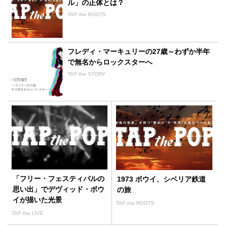
ル」の正体とは？
TAP the ROOTS
フレディ・マーキュリーの27歳～わずか半年
で無名からロックスターへ
TAP the STORY
「フリー・フェスティバルの
1973 ボウイ、シベリア鉄道
思い出」でデヴィッド・ボウ
の旅
イが描いた光景
TAP the ROOTS
TAP the LIVE