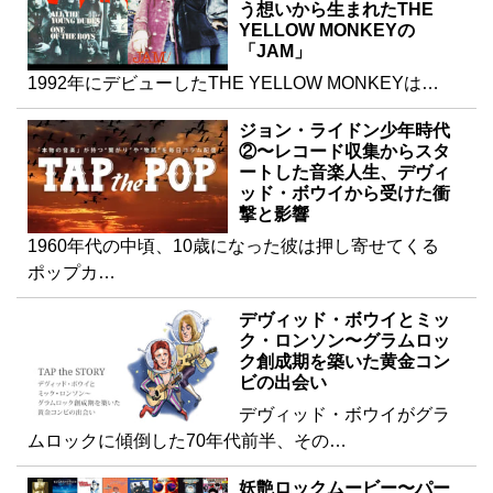
う想いから生まれたTHE
YELLOW MONKEYの
「JAM」
1992年にデビューしたTHE YELLOW MONKEYは…
ジョン・ライドン少年時代
②〜レコード収集からスタ
ートした音楽人生、デヴィ
ッド・ボウイから受けた衝
撃と影響
1960年代の中頃、10歳になった彼は押し寄せてくる
ポップカ…
デヴィッド・ボウイとミッ
ク・ロンソン〜グラムロッ
ク創成期を築いた黄金コン
ビの出会い
デヴィッド・ボウイがグラ
ムロックに傾倒した70年代前半、その…
妖艶ロックムービー〜パー