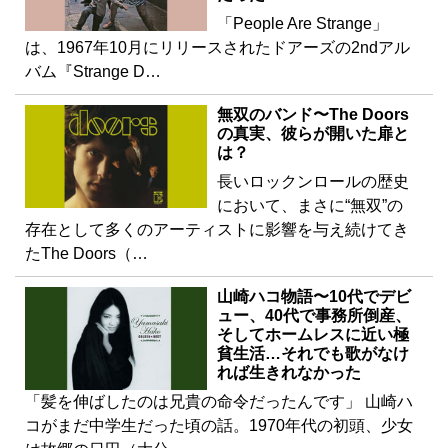
「People Are Strange」
は、1967年10月にリリースされたドアーズの2ndアル
バム『Strange D…
無双のバンド〜The Doors
の真実、彼らが開いた扉と
は？
長いロックンロールの歴史
において、まさに“無双”の
存在として多くのアーティストに影響を与え続けてき
たThe Doors（…
山崎ハコ物語〜10代でデビ
ュー、40代で事務所倒産、
そしてホームレスに近い極
貧生活…それでも歌がなけ
れば生きれなかった
「髪を伸ばしたのは兄貴の命令だったんです」 山崎ハ
コがまだ中学生だった頃の話。1970年代の初頭、少女