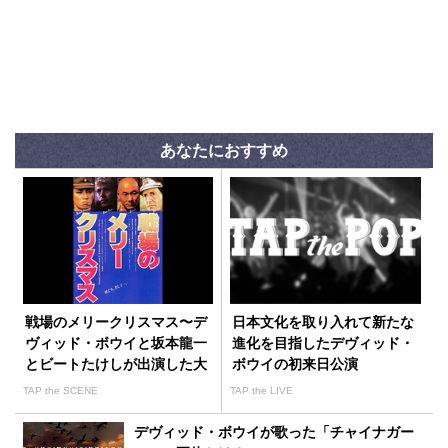
あなたにおすすめ
戦場のメリークリスマス〜デ
日本文化を取り入れて新たな
ヴィッド・ボウイと坂本龍一
進化を目指したデヴィッド・
とビートたけしが出演した大
ボウイの初来日公演
島渚監督作品
TAP the SCENE
TAP the LIVE
デヴィッド・ボウイが歌った「チャイナガー