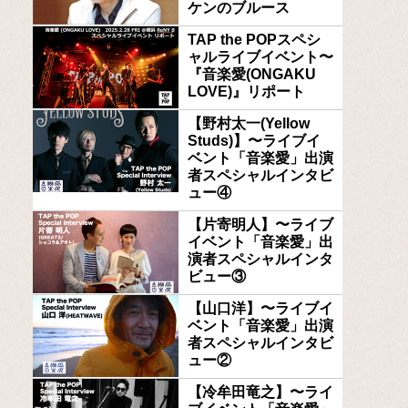
ケンのブルース
TAP the POPスペシ
ャルライブイベント〜
『音楽愛(ONGAKU
LOVE)』リポート
【野村太一(Yellow
Studs)】〜ライブイ
ベント「音楽愛」出演
者スペシャルインタビ
ュー④
【片寄明人】〜ライブ
イベント「音楽愛」出
演者スペシャルインタ
ビュー③
【山口洋】〜ライブイ
ベント「音楽愛」出演
者スペシャルインタビ
ュー②
【冷牟田竜之】〜ライ