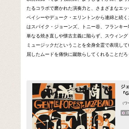
たるコラボで磨かれた演奏力と、さまざまなエッ
ベイシーやデューク・エリントンから連綿と続く
はスパイク・ジョーンズ、トニー谷、フランキー
単なる焼き直しや懐古主義に陥らず、スウィング
ミュージックだということを全身全霊で表現して
屈したムードを痛快に蹴散らしてくれることだろ
ジ
『G
（ワ
i