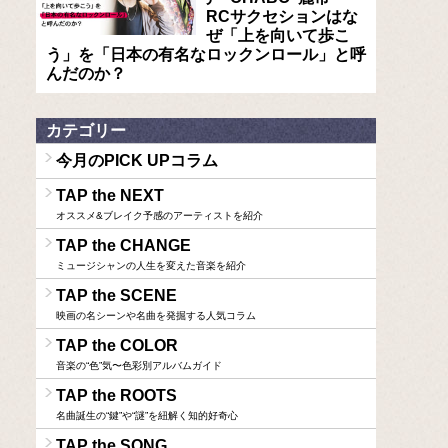
RCサクセションはな
ぜ「上を向いて歩こ
う」を「日本の有名なロックンロール」と呼
んだのか？
カテゴリー
今月のPICK UPコラム
TAP the NEXT
オススメ&ブレイク予感のアーティストを紹介
TAP the CHANGE
ミュージシャンの人生を変えた音楽を紹介
TAP the SCENE
映画の名シーンや名曲を発掘する人気コラム
TAP the COLOR
音楽の“色”気〜色彩別アルバムガイド
TAP the ROOTS
名曲誕生の“鍵”や“謎”を紐解く知的好奇心
TAP the SONG