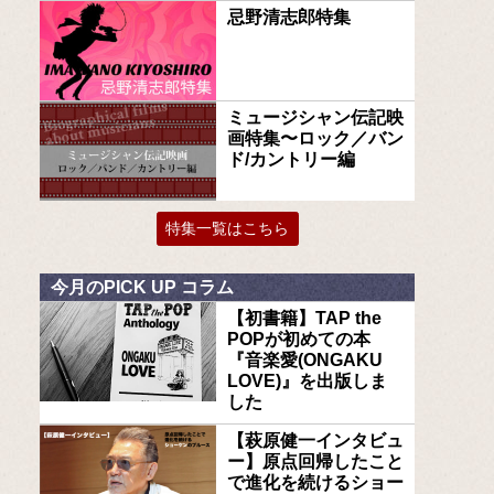
忌野清志郎特集
ミュージシャン伝記映
画特集〜ロック／バン
ド/カントリー編
特集一覧はこちら
今月のPICK UP コラム
【初書籍】TAP the
POPが初めての本
『音楽愛(ONGAKU
LOVE)』を出版しま
した
【萩原健一インタビュ
ー】原点回帰したこと
で進化を続けるショー