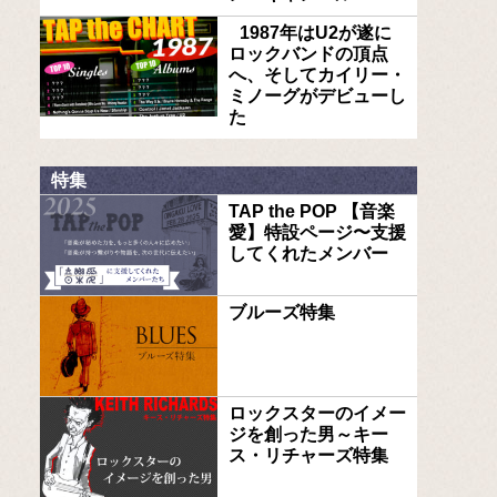
1987年はU2が遂に
ロックバンドの頂点
へ、そしてカイリー・
ミノーグがデビューし
た
特集
TAP the POP 【音楽
愛】特設ページ〜支援
してくれたメンバー
ブルーズ特集
ロックスターのイメー
ジを創った男～キー
ス・リチャーズ特集