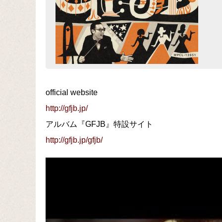
official website
http://gfjb.jp/
アルバム『GFJB』特設サイト
http://gfjb.jp/gfjb/