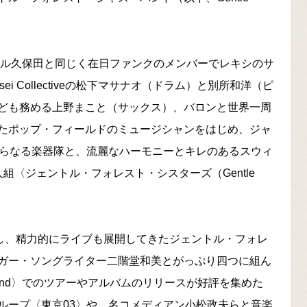
トル久保田と同じく在日ファンクのメンバーでレキシのサ
 Collectiveの松下マサナオ（ドラム）と別所和洋（ピ
ども務める上野まこと（サックス）、バロンと世界一周
たポップ・フィールドのミュージシャンをはじめ、ジャ
からなる楽器隊と、流麗なハーモニーとキレのあるスウィ
組〈ジェントル・フォレスト・シスターズ（Gentle
表し、精力的にライブも展開してきたジェントル・フォレ
ガー・ソングライター二階堂和美とがっぷり四つに組ん
 Jazz Band〉でのツアーやアルバムのリリースが好評を集めた
ループ〈東京03〉や、名コメディアン小松政夫らと音楽