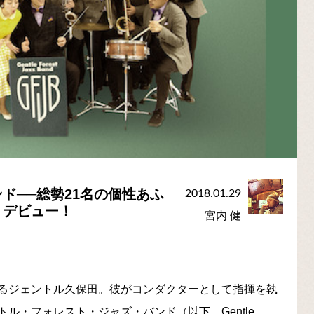
ド──総勢21名の個性あふ
2018.01.29
・デビュー！
宮内 健
るジェントル久保田。彼がコンダクターとして指揮を執
ル・フォレスト・ジャズ・バンド（以下、Gentle