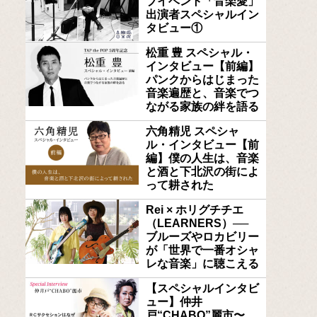
ブイベント「音楽愛」
出演者スペシャルイン
タビュー①
松重 豊 スペシャル・
インタビュー【前編】
パンクからはじまった
音楽遍歴と、音楽でつ
ながる家族の絆を語る
六角精児 スペシャ
ル・インタビュー【前
編】僕の人生は、音楽
と酒と下北沢の街によ
って耕された
Rei × ホリグチチエ
（LEARNERS）──
ブルーズやロカビリー
が「世界で一番オシャ
レな音楽」に聴こえる
【スペシャルインタビ
ュー】仲井
戸“CHABO”麗市〜