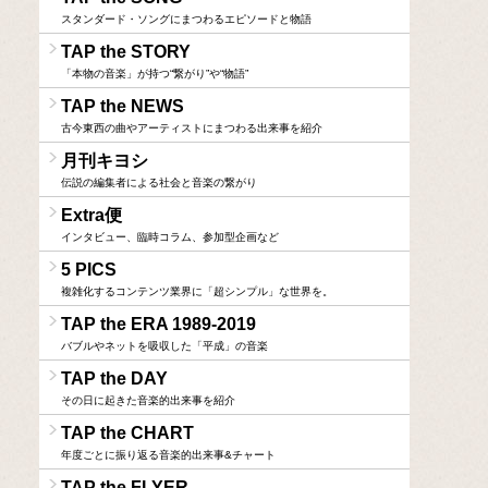
スタンダード・ソングにまつわるエピソードと物語
TAP the STORY
「本物の音楽」が持つ“繋がり”や“物語”
TAP the NEWS
古今東西の曲やアーティストにまつわる出来事を紹介
月刊キヨシ
伝説の編集者による社会と音楽の繋がり
Extra便
インタビュー、臨時コラム、参加型企画など
5 PICS
複雑化するコンテンツ業界に「超シンプル」な世界を。
TAP the ERA 1989-2019
バブルやネットを吸収した「平成」の音楽
TAP the DAY
その日に起きた音楽的出来事を紹介
TAP the CHART
年度ごとに振り返る音楽的出来事&チャート
TAP the FLYER