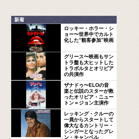
新着
ロッキー・ホラー・シ
ョー〜世界中でカルト
化した“観客参加”映画
グリース〜映画もサン
トラ盤も大ヒットした
トラボルタとオリビア
の共演作
ザナドゥ〜ELOの音
楽と伝説のスターが救
ったオリビア・ニュー
トン＝ジョン主演作
レッキング・クルーの
一員からスタートして
偉大なるカントリー・
シンガーとなったグレ
ン・キャンベル