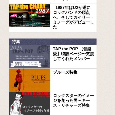
1987年はU2が遂に
ロックバンドの頂点
へ、そしてカイリー・
ミノーグがデビューし
た
特集
TAP the POP 【音楽
愛】特設ページ〜支援
してくれたメンバー
ブルーズ特集
ロックスターのイメー
ジを創った男～キー
ス・リチャーズ特集