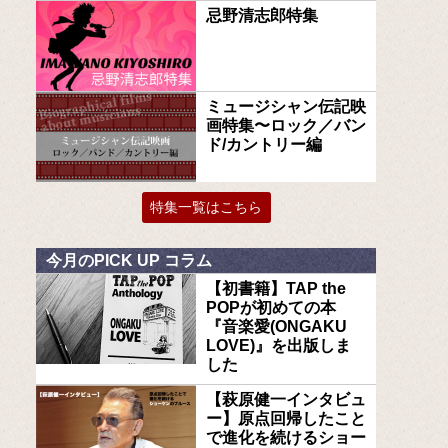
忌野清志郎特集
ミュージシャン伝記映
画特集〜ロック／バン
ド/カントリー編
特集一覧はこちら
今月のPICK UP コラム
【初書籍】TAP the
POPが初めての本
『音楽愛(ONGAKU
LOVE)』を出版しま
した
【萩原健一インタビュ
ー】原点回帰したこと
で進化を続けるショー