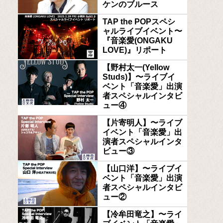
ケンのブルース
TAP the POPスペシ
ャルライブイベント〜
『音楽愛(ONGAKU
LOVE)』リポート
【野村太一(Yellow
Studs)】〜ライブイ
ベント「音楽愛」出演
者スペシャルインタビ
ュー④
【片寄明人】〜ライブ
イベント「音楽愛」出
演者スペシャルインタ
ビュー③
【山口洋】〜ライブイ
ベント「音楽愛」出演
者スペシャルインタビ
ュー②
【冷牟田竜之】〜ライ