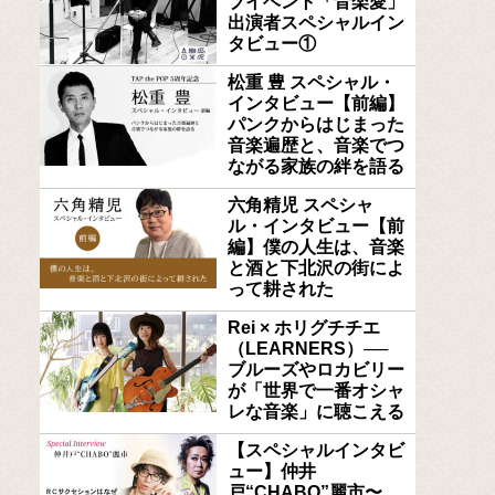
ブイベント「音楽愛」
出演者スペシャルイン
タビュー①
松重 豊 スペシャル・
インタビュー【前編】
パンクからはじまった
音楽遍歴と、音楽でつ
ながる家族の絆を語る
六角精児 スペシャ
ル・インタビュー【前
編】僕の人生は、音楽
と酒と下北沢の街によ
って耕された
Rei × ホリグチチエ
（LEARNERS）──
ブルーズやロカビリー
が「世界で一番オシャ
レな音楽」に聴こえる
【スペシャルインタビ
ュー】仲井
戸“CHABO”麗市〜