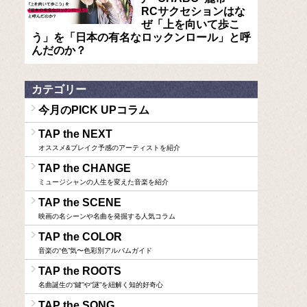
RCサクセションはな
ぜ「上を向いて歩こ
う」を「日本の有名なロックンロール」と呼
んだのか？
カテゴリー
今月のPICK UPコラム
TAP the NEXT
オススメ&ブレイク予感のアーティストを紹介
TAP the CHANGE
ミュージシャンの人生を変えた音楽を紹介
TAP the SCENE
映画の名シーンや名曲を発掘する人気コラム
TAP the COLOR
音楽の“色”気〜色彩別アルバムガイド
TAP the ROOTS
名曲誕生の“鍵”や“謎”を紐解く知的好奇心
TAP the SONG