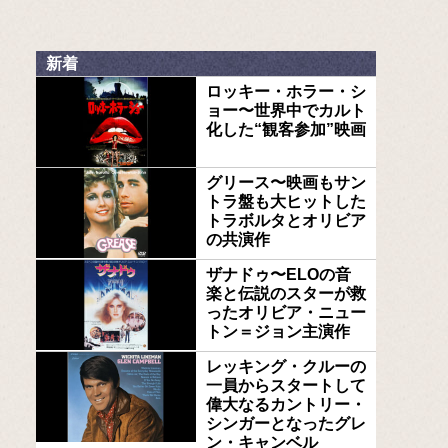
新着
ロッキー・ホラー・シ
ョー〜世界中でカルト
化した“観客参加”映画
グリース〜映画もサン
トラ盤も大ヒットした
トラボルタとオリビア
の共演作
ザナドゥ〜ELOの音
楽と伝説のスターが救
ったオリビア・ニュー
トン＝ジョン主演作
レッキング・クルーの
一員からスタートして
偉大なるカントリー・
シンガーとなったグレ
ン・キャンベル