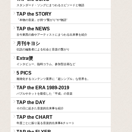
スタンダード・ソングにまつわるエピソードと物語
TAP the STORY
「本物の音楽」が持つ“繋がり”や“物語”
TAP the NEWS
古今東西の曲やアーティストにまつわる出来事を紹介
月刊キヨシ
伝説の編集者による社会と音楽の繋がり
Extra便
インタビュー、臨時コラム、参加型企画など
5 PICS
複雑化するコンテンツ業界に「超シンプル」な世界を。
TAP the ERA 1989-2019
バブルやネットを吸収した「平成」の音楽
TAP the DAY
その日に起きた音楽的出来事を紹介
TAP the CHART
年度ごとに振り返る音楽的出来事&チャート
TAP the FLYER