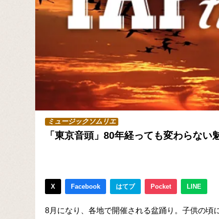
ミュージックソムリエ
「東京音頭」80年経っても変わらない
X
Facebook
はてブ
Pocket
LINE
8月になり、各地で開催される盆踊り。子供の頃