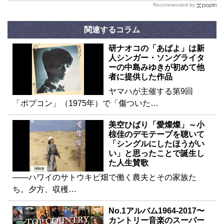
Recommended by
関連するコラム
研ナオコの「あばよ」は新
人シンガー・ソングライタ
ーの中島みゆきが初めて他
者に提供した作品
ヤマハが主催する第9回
「ポプコン」（1975年）で「傷ついた…
美空ひばり「愛燦燦」～小
椋佳のデモテープを聴いて
「シングルにしたほうがい
い」と思ったことで誕生し
た人生賛歌
――ハワイのサトウキビ畑で働く農夫とその家族た
ち。夕方、収穫…
No.1アルバム1964-2017〜
カントリー音楽のスーパー