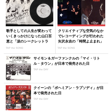
歌手としての人生が変わって
クリエイティブな空気のなか
いくきっかけになった山口百
でレコーディングが行われた
恵と「涙のシークレットラ
矢沢永吉の「時間よ止まれ」
ヴ」の出会い
TAP the SONG
TAP the SONG
サイモン＆ガーファンクルの「マイ・リト
ル・タウン」が日本で発売された日
TAP the DAY
クイーンの「ボヘミアン・ラプソディ」が日
本で発売された日
TAP the DAY