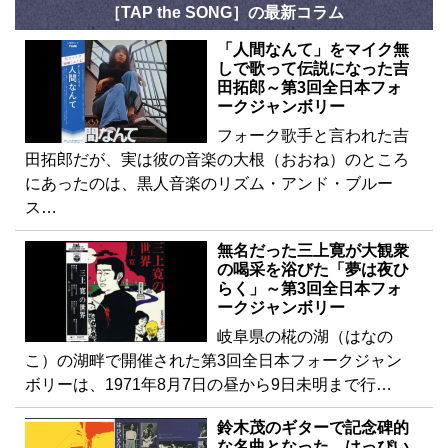
［TAP the SONG］の最新コラム
「人間なんて」をマイク無
しで歌って伝説になった吉
田拓郎～第3回全日本フォ
ークジャンボリー
フォーク歌手と言われた吉
田拓郎だが、実は彼の音楽の大根（おおね）のところ
にあったのは、黒人音楽のリズム・アンド・ブルー
ス…
無名だった三上寛が大観衆
の喝采を浴びた「夢は夜ひ
らく」～第3回全日本フォ
ークジャンボリー
岐阜県の椛の湖（はなの
こ）の湖畔で開催された第3回全日本フォークジャン
ボリーは、1971年8月7日の昼から9日未明まで行…
鈴木茂のギターで記念碑的
な名曲となった、はっぴい