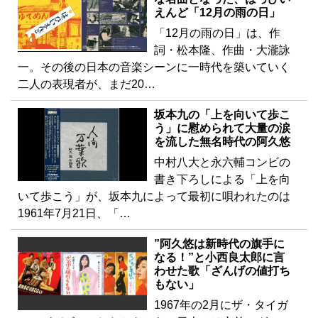
えんど「12月の雨の日」
「12月の雨の日」は、作
詞・松本隆、作曲・大瀧詠
一。その後の日本の音楽シーンに一時代を築いていく
二人の表現者が、まだ20…
坂本九の「上を向いて歩こ
う」に慰められて大量の涙
を流した無名時代の阿久悠
中村八大と永六輔コンビの
書き下ろしによる「上を向
いて歩こう」が、坂本九によって最初に唄われたのは
1961年7月21日、「…
”阿久悠は新時代の旗手に
なる！”と小西良太郎に言
わせた歌「ざんげの値打ち
もない」
1967年の2月にザ・タイガ