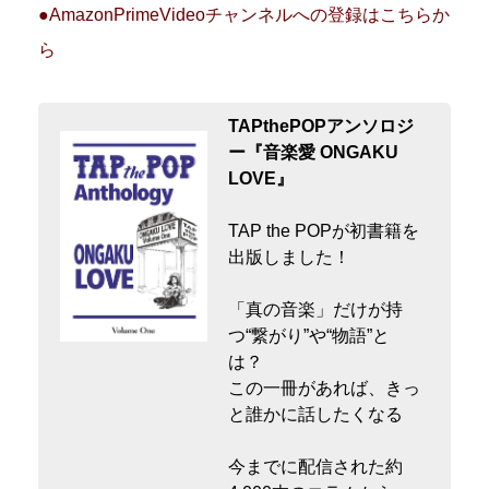
●AmazonPrimeVideoチャンネルへの登録はこちらか
ら
TAPthePOPアンソロジ
ー『音楽愛 ONGAKU
LOVE』
TAP the POPが初書籍を
出版しました！
「真の音楽」だけが持
つ“繋がり”や“物語”と
は？
この一冊があれば、きっ
と誰かに話したくなる
今までに配信された約