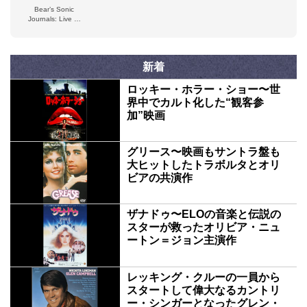
Bear’s Sonic
Essentials
Journals: Live at
the Carousel
Ballroom, April 24,
1968
新着
ロッキー・ホラー・ショー〜世
界中でカルト化した“観客参
加”映画
グリース〜映画もサントラ盤も
大ヒットしたトラボルタとオリ
ビアの共演作
ザナドゥ〜ELOの音楽と伝説の
スターが救ったオリビア・ニュ
ートン＝ジョン主演作
レッキング・クルーの一員から
スタートして偉大なるカントリ
ー・シンガーとなったグレン・