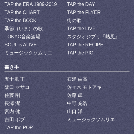
TAP the ERA 1989-2019
TAP the DAY
TAP the CHART
TAP the FLYER
TAP the BOOK
街の歌
季節（いま）の歌
TAP the LIVE
TOKYO音楽酒場
スタジオジブリ『熱風』
SOUL is ALIVE
TAP the RECIPE
ミュージックソムリエ
TAP the PIC
書き手
五十嵐 正
石浦 由高
阪口 マサコ
佐々木 モトアキ
佐藤 剛
佐藤 輝
長澤 潔
中野 充浩
宮内 健
山口 洋
吉田 ボブ
ミュージックソムリエ
TAP the POP