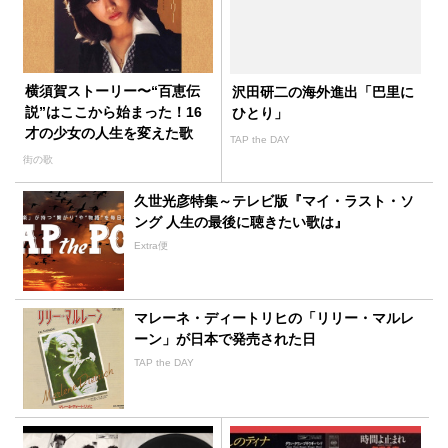
横須賀ストーリー〜“百恵伝
沢田研二の海外進出「巴里に
説”はここから始まった！16
ひとり」
才の少女の人生を変えた歌
TAP the DAY
街の歌
久世光彦特集～テレビ版『マイ・ラスト・ソ
ング 人生の最後に聴きたい歌は』
Extra便
マレーネ・ディートリヒの「リリー・マルレ
ーン」が日本で発売された日
TAP the DAY