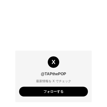
X
@TAPthePOP
最新情報を X でチェック
フォローする