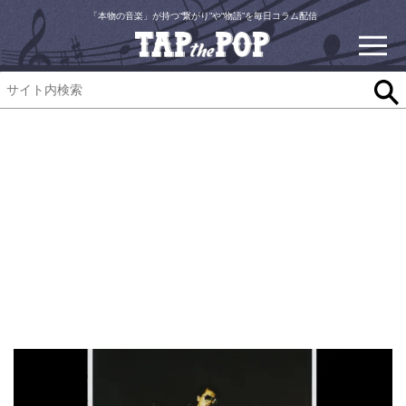
「本物の音楽」が持つ“繋がり”や“物語”を毎日コラム配信