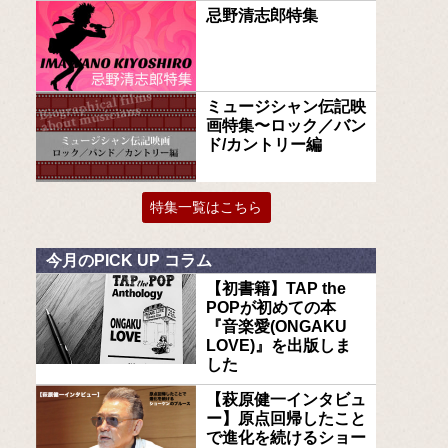
忌野清志郎特集
ミュージシャン伝記映
画特集〜ロック／バン
ド/カントリー編
特集一覧はこちら
今月のPICK UP コラム
【初書籍】TAP the
POPが初めての本
『音楽愛(ONGAKU
LOVE)』を出版しま
した
【萩原健一インタビュ
ー】原点回帰したこと
で進化を続けるショー