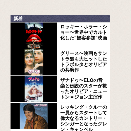
新着
ロッキー・ホラー・シ
ョー〜世界中でカルト
化した“観客参加”映画
グリース〜映画もサン
トラ盤も大ヒットした
トラボルタとオリビア
の共演作
ザナドゥ〜ELOの音
楽と伝説のスターが救
ったオリビア・ニュー
トン＝ジョン主演作
レッキング・クルーの
一員からスタートして
偉大なるカントリー・
シンガーとなったグレ
ン・キャンベル