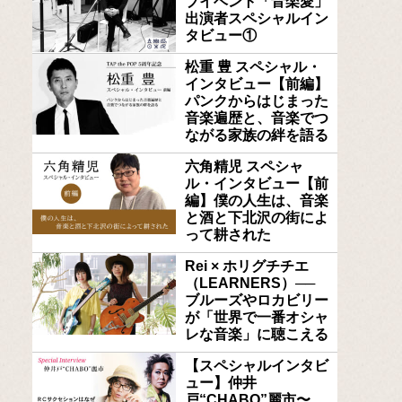
ブイベント「音楽愛」
出演者スペシャルイン
タビュー①
松重 豊 スペシャル・
インタビュー【前編】
パンクからはじまった
音楽遍歴と、音楽でつ
ながる家族の絆を語る
六角精児 スペシャ
ル・インタビュー【前
編】僕の人生は、音楽
と酒と下北沢の街によ
って耕された
Rei × ホリグチチエ
（LEARNERS）──
ブルーズやロカビリー
が「世界で一番オシャ
レな音楽」に聴こえる
【スペシャルインタビ
ュー】仲井
戸“CHABO”麗市〜