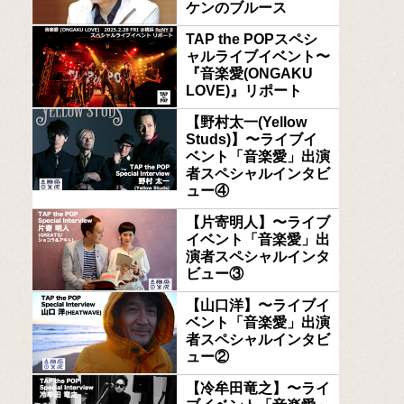
ケンのブルース
TAP the POPスペシ
ャルライブイベント〜
『音楽愛(ONGAKU
LOVE)』リポート
【野村太一(Yellow
Studs)】〜ライブイ
ベント「音楽愛」出演
者スペシャルインタビ
ュー④
【片寄明人】〜ライブ
イベント「音楽愛」出
演者スペシャルインタ
ビュー③
【山口洋】〜ライブイ
ベント「音楽愛」出演
者スペシャルインタビ
ュー②
【冷牟田竜之】〜ライ