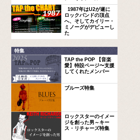
1987年はU2が遂に
ロックバンドの頂点
へ、そしてカイリー・
ミノーグがデビューし
た
特集
TAP the POP 【音楽
愛】特設ページ〜支援
してくれたメンバー
ブルーズ特集
ロックスターのイメー
ジを創った男～キー
ス・リチャーズ特集