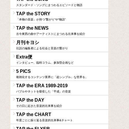
スタンダード・ソングにまつわるエピソードと物語
TAP the STORY
「本物の音楽」が持つ“繋がり”や“物語”
TAP the NEWS
古今東西の曲やアーティストにまつわる出来事を紹介
月刊キヨシ
伝説の編集者による社会と音楽の繋がり
Extra便
インタビュー、臨時コラム、参加型企画など
5 PICS
複雑化するコンテンツ業界に「超シンプル」な世界を。
TAP the ERA 1989-2019
バブルやネットを吸収した「平成」の音楽
TAP the DAY
その日に起きた音楽的出来事を紹介
TAP the CHART
年度ごとに振り返る音楽的出来事&チャート
TAP the FLYER