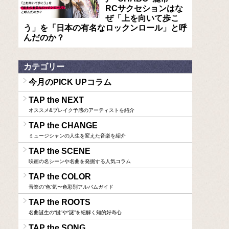
RCサクセションはな
ぜ「上を向いて歩こ
う」を「日本の有名なロックンロール」と呼
んだのか？
カテゴリー
今月のPICK UPコラム
TAP the NEXT
オススメ&ブレイク予感のアーティストを紹介
TAP the CHANGE
ミュージシャンの人生を変えた音楽を紹介
TAP the SCENE
映画の名シーンや名曲を発掘する人気コラム
TAP the COLOR
音楽の“色”気〜色彩別アルバムガイド
TAP the ROOTS
名曲誕生の“鍵”や“謎”を紐解く知的好奇心
TAP the SONG