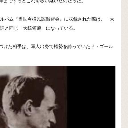
年までずっとこれを歌い継いだのだった。
アルバム『当世今様民謡温習会』に収録された際は、「大
歌詞と同じ「大統領殿」になっている。
つけた相手は、軍人出身で権勢を誇っていたド・ゴール