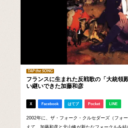
TAP the SONG
フランスに生まれた反戦歌の「大統領
い継いできた加藤和彦
X
Facebook
はてブ
Pocket
LINE
2002年に、ザ・フォーク・クルセダーズ（フォー
えて、加藤和彦と北山修が新たなフォークルを結