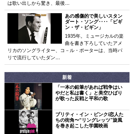
は歌い出しから驚き、最後…
あの感傷的で美しいスタン
ダート・ソング‥‥「ビギ
ン・ザ・ビギン」
1935年。ミュージカルの楽
曲を書き下ろしていたアメ
リカのソングライター、コ－ル・ポーターは、当時パ
リで流行していたダン…
新着
「一本の鉛筆があれば戦争はい
やだと私は書く」と美空ひばり
が歌った反戦と平和の歌
プリティ・イン・ピンク/恋人た
ちの街角〜“リングレッツ”旋風
を巻き起こした学園映画