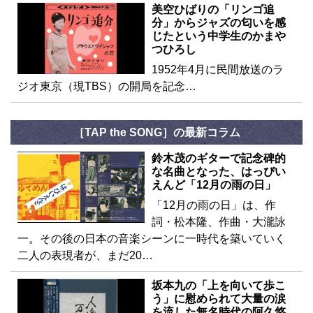
美空ひばりの「リンゴ追
分」からジャズの匂いを感
じたという中学生のかまや
つひろし
1952年4月に民間放送のラ
ジオ東京（現TBS）の開局を記念…
［TAP the SONG］の最新コラム
鈴木茂のギターで記念碑的
な名曲となった、はっぴい
えんど「12月の雨の日」
「12月の雨の日」は、作
詞・松本隆、作曲・大瀧詠
一。その後の日本の音楽シーンに一時代を築いていく
二人の表現者が、まだ20…
坂本九の「上を向いて歩こ
う」に慰められて大量の涙
を流した無名時代の阿久悠