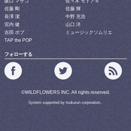
阪口 マサコ
佐々木 モトアキ
佐藤 剛
佐藤 輝
長澤 潔
中野 充浩
宮内 健
山口 洋
吉田 ボブ
ミュージックソムリエ
TAP the POP
フォローする
©
WILDFLOWERS INC.
All rights reserved.
System supported by
tsukurun corporation..