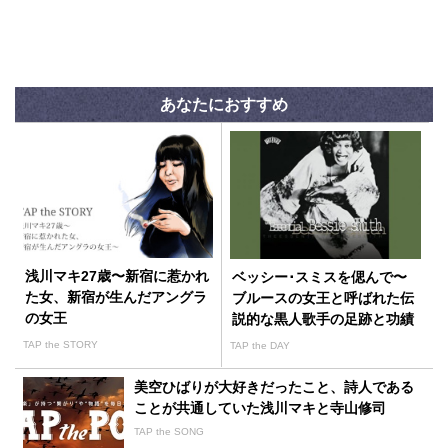
あなたにおすすめ
浅川マキ27歳〜新宿に惹かれ
ベッシー･スミスを偲んで〜
た女、新宿が生んだアングラ
ブルースの女王と呼ばれた伝
の女王
説的な黒人歌手の足跡と功績
TAP the STORY
TAP the DAY
美空ひばりが大好きだったこと、詩人である
ことが共通していた浅川マキと寺山修司
TAP the SONG