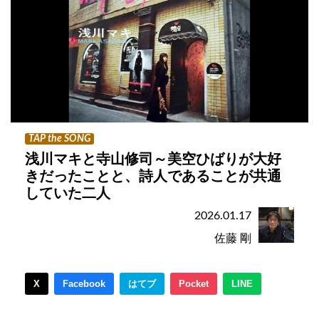
TAP the SONG
浅川マキと寺山修司～美空ひばりが大好
きだったことと、詩人であることが共通
していた二人
2026.01.17
佐藤 剛
X
Facebook
はてブ
Pocket
LINE