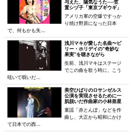
与えた、陽気なうた──笠
置シヅ子「東京ブギウギ」
アメリカ軍の空爆ですっか
り焼け野原になった日本
で、何もかも失…
浅川マキが愛した名曲〜ビ
リー・ホリデイの“奇妙な
果実”を聴きながら
生前、浅川マキはステージ
でこの曲を歌う時に、こう
呟いて唄いだ…
美空ひばりのロサンゼルス
公演を実現させるために一
肌脱いだ作曲家の小林亜星
童謡「赤とんぼ」などを作
曲し、大正から昭和にかけ
て日本での西…