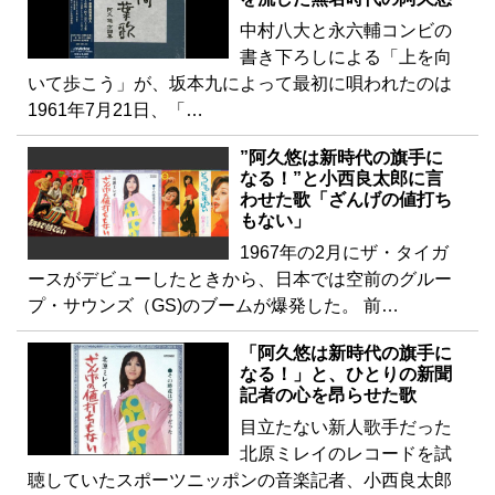
中村八大と永六輔コンビの
書き下ろしによる「上を向
いて歩こう」が、坂本九によって最初に唄われたのは
1961年7月21日、「…
”阿久悠は新時代の旗手に
なる！”と小西良太郎に言
わせた歌「ざんげの値打ち
もない」
1967年の2月にザ・タイガ
ースがデビューしたときから、日本では空前のグルー
プ・サウンズ（GS)のブームが爆発した。 前…
「阿久悠は新時代の旗手に
なる！」と、ひとりの新聞
記者の心を昂らせた歌
目立たない新人歌手だった
北原ミレイのレコードを試
聴していたスポーツニッポンの音楽記者、小西良太郎