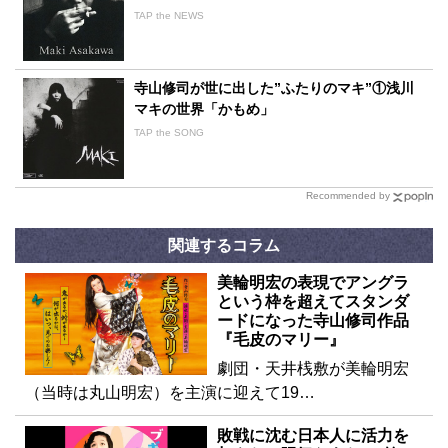
TAP the NEWS
寺山修司が世に出した”ふたりのマキ”①浅川
マキの世界「かもめ」
TAP the SONG
Recommended by
関連するコラム
美輪明宏の表現でアングラ
という枠を超えてスタンダ
ードになった寺山修司作品
『毛皮のマリー』
劇団・天井桟敷が美輪明宏
（当時は丸山明宏）を主演に迎えて19…
敗戦に沈む日本人に活力を