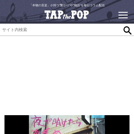
「本物の音楽」が持つ“繋がり”や“物語”を毎日コラム配信