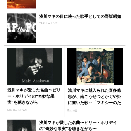
浅川マキの目に映った歌手としての野坂昭如
TAP the LIVE
浅川マキが愛した名曲〜ビリ
浅川マキに魅入られた喜多條
ー・ホリデイの“奇妙な果
忠が、南こうせつとかぐや姫
実”を聴きながら
に書いた歌～「マキシーのた
めに」
TAP the NEWS
Extra便
浅川マキが愛した名曲〜ビリー・ホリデイ
の“奇妙な果実”を聴きながら〜