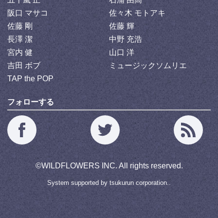
阪口 マサコ
佐々木 モトアキ
佐藤 剛
佐藤 輝
長澤 潔
中野 充浩
宮内 健
山口 洋
吉田 ボブ
ミュージックソムリエ
TAP the POP
フォローする
©
WILDFLOWERS INC.
All rights reserved.
System supported by
tsukurun corporation..