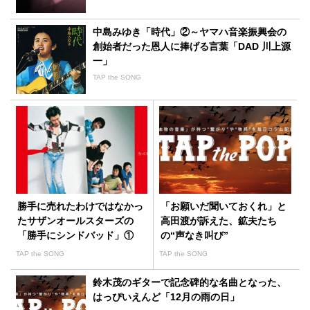
中島みゆき「時代」②～ヤマハ音楽振興会の
創始者だった恩人に捧げる言葉「DAD 川上源
一」
TAP the SONG
勝手に売れたわけではなかっ
「お願いだ聞いておくれ」と
たサザンオールスターズの
高田渡が訴えた、鉱夫たち
「勝手にシンドバッド」①
の“声なき叫び”
TAP the SONG
TAP the SONG
鈴木茂のギターで記念碑的な名曲となった、
はっぴいえんど「12月の雨の日」