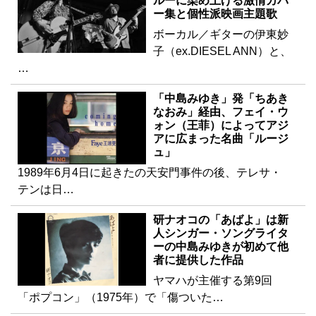
ルーに染め上げる激情カバ
ー集と個性派映画主題歌
ボーカル／ギターの伊東妙
子（ex.DIESEL ANN）と、
…
「中島みゆき」発「ちあき
なおみ」経由、フェイ・ウ
ォン（王菲）によってアジ
アに広まった名曲「ルージ
ュ」
1989年6月4日に起きたの天安門事件の後、テレサ・
テンは日…
研ナオコの「あばよ」は新
人シンガー・ソングライタ
ーの中島みゆきが初めて他
者に提供した作品
ヤマハが主催する第9回
「ポプコン」（1975年）で「傷ついた…