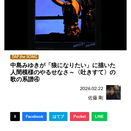
TAP the SONG
中島みゆきが「狼になりたい」に描いた
人間模様のやるせなさ～〈吐きすて〉の
歌の系譜④
2026.02.22
佐藤 剛
X
Facebook
はてブ
Pocket
LINE