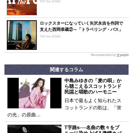
TAP the SONG
ロックスターになっていく矢沢永吉を作詞で
支えた西岡恭蔵②～「トラベリング・バス」
TAP the SONG
Recommended by
関連するコラム
中島みゆきの「麦の唄」か
ら聴こえるスコットランド
民謡と唱歌のハーモニー
日本で最もよく知られたス
コットランドの歌は、「蛍
の光」の原曲…
T字路s──名曲の数々をブ