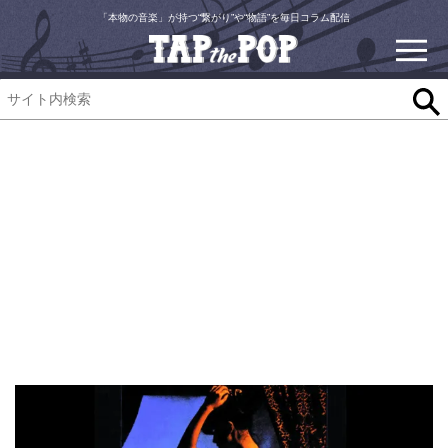
「本物の音楽」が持つ“繋がり”や“物語”を毎日コラム配信