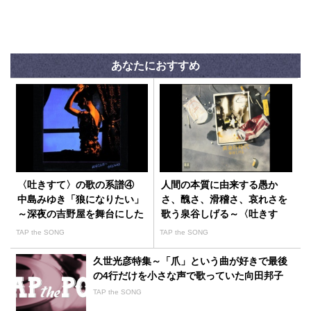
あなたにおすすめ
〈吐きすて〉の歌の系譜④
人間の本質に由来する愚か
中島みゆき「狼になりたい」
さ、醜さ、滑稽さ、哀れさを
～深夜の吉野屋を舞台にした
歌う泉谷しげる～〈吐きす
人間模様
て〉の歌の系譜⑦
TAP the SONG
TAP the SONG
久世光彦特集～「爪」という曲が好きで最後
の4行だけを小さな声で歌っていた向田邦子
TAP the SONG