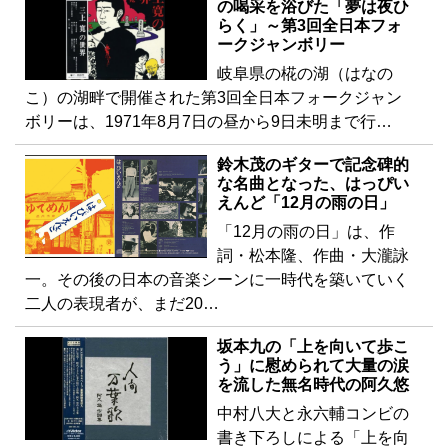
の喝采を浴びた「夢は夜ひ
らく」～第3回全日本フォ
ークジャンボリー
岐阜県の椛の湖（はなの
こ）の湖畔で開催された第3回全日本フォークジャン
ボリーは、1971年8月7日の昼から9日未明まで行…
鈴木茂のギターで記念碑的
な名曲となった、はっぴい
えんど「12月の雨の日」
「12月の雨の日」は、作
詞・松本隆、作曲・大瀧詠
一。その後の日本の音楽シーンに一時代を築いていく
二人の表現者が、まだ20…
坂本九の「上を向いて歩こ
う」に慰められて大量の涙
を流した無名時代の阿久悠
中村八大と永六輔コンビの
書き下ろしによる「上を向