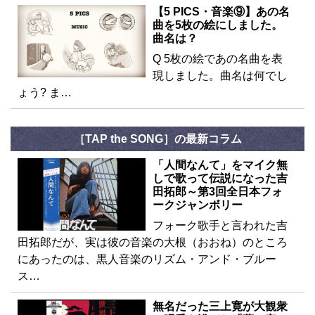
【5 PICS・音楽⑨】あの名
曲を5枚の絵にしました。
曲名は？
Q 5枚の絵であの名曲を表
現しました。曲名は何でし
ょう? ま…
［TAP the SONG］の最新コラム
「人間なんて」をマイク無
しで歌って伝説になった吉
田拓郎～第3回全日本フォ
ークジャンボリー
フォーク歌手と言われた吉
田拓郎だが、実は彼の音楽の大根（おおね）のところ
にあったのは、黒人音楽のリズム・アンド・ブルー
ス…
無名だった三上寛が大観衆