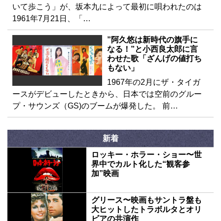
いて歩こう」が、坂本九によって最初に唄われたのは
1961年7月21日、「…
”阿久悠は新時代の旗手に
なる！”と小西良太郎に言
わせた歌「ざんげの値打ち
もない」
1967年の2月にザ・タイガ
ースがデビューしたときから、日本では空前のグルー
プ・サウンズ（GS)のブームが爆発した。 前…
新着
ロッキー・ホラー・ショー〜世
界中でカルト化した“観客参
加”映画
グリース〜映画もサントラ盤も
大ヒットしたトラボルタとオリ
ビアの共演作