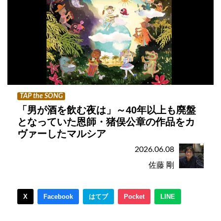
TAP the SONG
「男が酒を飲む夜は」～40年以上も廃盤
となっていた恩師・猪俣公章の作品をカ
ヴァーしたマルシア
2026.06.08
佐藤 剛
X
Facebook
はてブ
Pocket
LINE