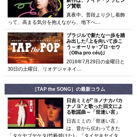
新作は、ナイト・クラビン
グ賛歌
真夜中。普段より少し着飾
って、高まる気分を抱えながら、地下へ…
ブラジルで新たな一歩を踏
み出した｢上を向いて歩こ
う～オーリャ･プロ･セウ
（Olha pro céu)｣
2016年7月29日の金曜日と
30日の土曜日、リオデジャネイ…
［TAP the SONG］の最新コラム
日吉ミミが”ヨノナカバカ
ナノヨ”と歌った回文によ
る歌謡曲～「世迷い言」
日吉ミミの「世迷い言」
は、昔から伝わってきた
「タケヤブヤケタ(竹藪焼けた)」「タイヤキヤイタ