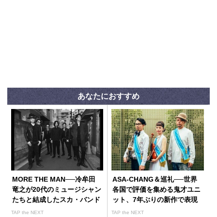
あなたにおすすめ
MORE THE MAN──冷牟田
ASA-CHANG＆巡礼──世界
竜之が20代のミュージシャン
各国で評価を集める鬼才ユニ
たちと結成したスカ・バンド
ット、7年ぶりの新作で表現
するいびつな美しさ
TAP the NEXT
TAP the NEXT