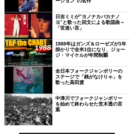
ーション”の名作
日吉ミミが”ヨノナカバカナノ
ヨ”と歌った回文による歌謡曲～
「世迷い言」
1988年はガンズ＆ローゼズが1年
掛かりで全米1位になり、ジョー
ジ・マイケルが年間制覇
全日本フォークジャンボリーの
ステージで「銭がなけりゃ」を
歌った高田渡
中津川でフォークジャンボリー
を始めて終わらせた笠木透の言
葉