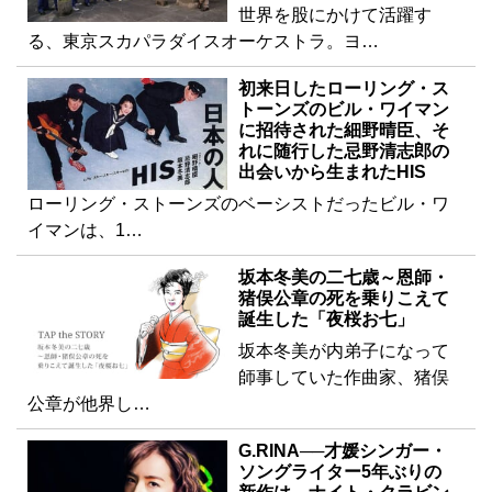
世界を股にかけて活躍す
る、東京スカパラダイスオーケストラ。ヨ…
初来日したローリング・ス
トーンズのビル・ワイマン
に招待された細野晴臣、そ
れに随行した忌野清志郎の
出会いから生まれたHIS
ローリング・ストーンズのベーシストだったビル・ワ
イマンは、1…
坂本冬美の二七歳～恩師・
猪俣公章の死を乗りこえて
誕生した「夜桜お七」
坂本冬美が内弟子になって
師事していた作曲家、猪俣
公章が他界し…
G.RINA──才媛シンガー・
ソングライター5年ぶりの