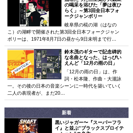
の喝采を浴びた「夢は夜ひ
らく」～第3回全日本フォ
ークジャンボリー
岐阜県の椛の湖（はなの
こ）の湖畔で開催された第3回全日本フォークジャン
ボリーは、1971年8月7日の昼から9日未明まで行…
鈴木茂のギターで記念碑的
な名曲となった、はっぴい
えんど「12月の雨の日」
「12月の雨の日」は、作
詞・松本隆、作曲・大瀧詠
一。その後の日本の音楽シーンに一時代を築いていく
二人の表現者が、まだ20…
新着
黒いジャガー〜『スーパーフラ
イ』と並ぶ“ブラックスプロイテ