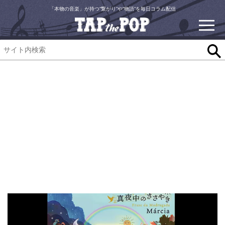
「本物の音楽」が持つ“繋がり”や“物語”を毎日コラム配信