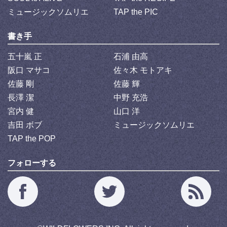
ミュージックソムリエ
TAP the PIC
書き手
五十嵐 正
石浦 由高
阪口 マサコ
佐々木 モトアキ
佐藤 剛
佐藤 輝
長澤 潔
中野 充浩
宮内 健
山口 洋
吉田 ボブ
ミュージックソムリエ
TAP the POP
フォローする