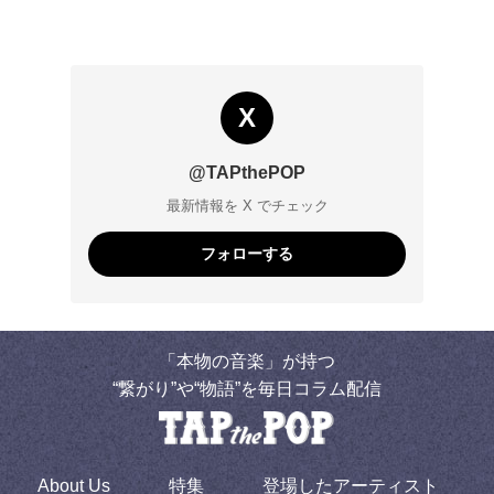
X
@TAPthePOP
最新情報を X でチェック
フォローする
「本物の音楽」が持つ
“繋がり”や“物語”を毎日コラム配信
About Us
特集
登場したアーティスト