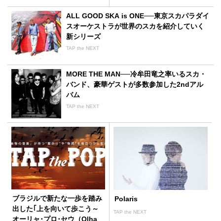
ALL GOOD SKA is ONE──東京スカパラダイ
スオーケストラが世界のスカを紹介していく
新シリーズ
TAP the NEXT
MORE THE MAN──冷牟田竜之率いるスカ・
バンド、豪華ゲストが多数参加した2ndアル
バム
TAP the NEXT
ブラジルで新たな一歩を踏み
Polaris
出した｢上を向いて歩こう～
TAP the NEXT
オーリャ･プロ･セウ（Olha