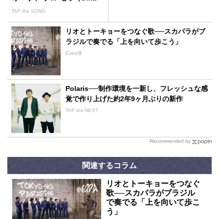
pro céu)｣
TAP the SONG
リオとトーキョーをつなぐ歌──スカパラがブ
ラジルで奏でる「上を向いて歩こう」
Extra便
Polaris──制作環境を一新し、フレッシュな感
覚で作り上げた約2年9ヶ月ぶりの新作
TAP the NEXT
Recommended by
関連するコラム
リオとトーキョーをつなぐ
歌──スカパラがブラジル
で奏でる「上を向いて歩こ
う」