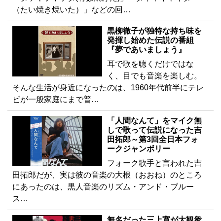
（たい焼き焼いた）」などの回…
黒柳徹子が独特な持ち味を
発揮し始めた伝説の番組
『夢であいましょう』
耳で歌を聴くだけではな
く、目でも音楽を楽しむ。
そんな生活が身近になったのは、1960年代前半にテレ
ビが一般家庭にまで普…
「人間なんて」をマイク無
しで歌って伝説になった吉
田拓郎～第3回全日本フォ
ークジャンボリー
フォーク歌手と言われた吉
田拓郎だが、実は彼の音楽の大根（おおね）のところ
にあったのは、黒人音楽のリズム・アンド・ブルー
ス…
無名だった三上寛が大観衆