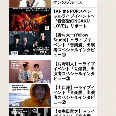
ケンのブルース
TAP the POPスペシ
ャルライブイベント〜
『音楽愛(ONGAKU
LOVE)』リポート
【野村太一(Yellow
Studs)】〜ライブイ
ベント「音楽愛」出演
者スペシャルインタビ
ュー④
【片寄明人】〜ライブ
イベント「音楽愛」出
演者スペシャルインタ
ビュー③
【山口洋】〜ライブイ
ベント「音楽愛」出演
者スペシャルインタビ
ュー②
【冷牟田竜之】〜ライ