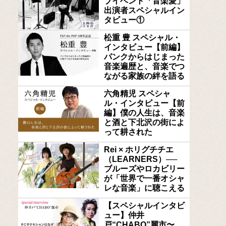
ブイベント「音楽愛」
出演者スペシャルイン
タビュー①
松重 豊 スペシャル・
インタビュー【前編】
パンクからはじまった
音楽遍歴と、音楽でつ
ながる家族の絆を語る
六角精児 スペシャ
ル・インタビュー【前
編】僕の人生は、音楽
と酒と下北沢の街によ
って耕された
Rei × ホリグチチエ
（LEARNERS）──
ブルーズやロカビリー
が「世界で一番オシャ
レな音楽」に聴こえる
【スペシャルインタビ
ュー】仲井
戸“CHABO”麗市〜