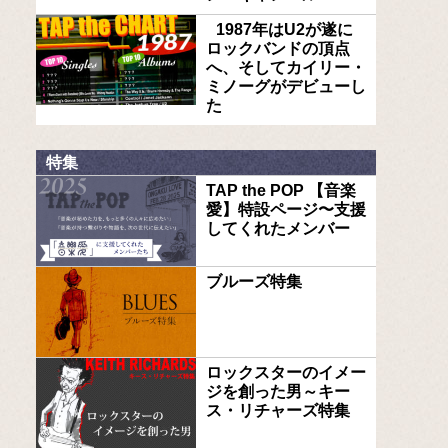
1987年はU2が遂に
ロックバンドの頂点
へ、そしてカイリー・
ミノーグがデビューし
た
特集
TAP the POP 【音楽
愛】特設ページ〜支援
してくれたメンバー
ブルーズ特集
ロックスターのイメー
ジを創った男～キー
ス・リチャーズ特集