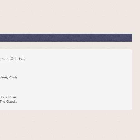
をもっと楽しもう
ohnny Cash
Like a Rose
(The Classic
76 Broadcast
Recording)