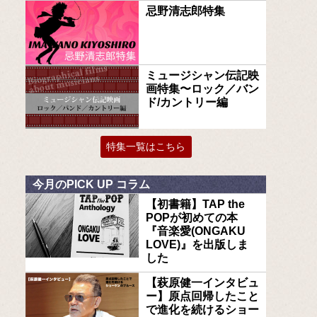
忌野清志郎特集
ミュージシャン伝記映
画特集〜ロック／バン
ド/カントリー編
特集一覧はこちら
今月のPICK UP コラム
【初書籍】TAP the
POPが初めての本
『音楽愛(ONGAKU
LOVE)』を出版しま
した
【萩原健一インタビュ
ー】原点回帰したこと
で進化を続けるショー