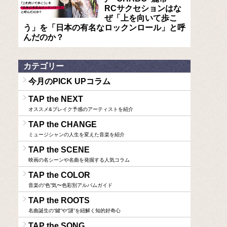
RCサクセションはな
ぜ「上を向いて歩こ
う」を「日本の有名なロックンロール」と呼
んだのか？
カテゴリー
今月のPICK UPコラム
TAP the NEXT
オススメ&ブレイク予感のアーティストを紹介
TAP the CHANGE
ミュージシャンの人生を変えた音楽を紹介
TAP the SCENE
映画の名シーンや名曲を発掘する人気コラム
TAP the COLOR
音楽の“色”気〜色彩別アルバムガイド
TAP the ROOTS
名曲誕生の“鍵”や“謎”を紐解く知的好奇心
TAP the SONG