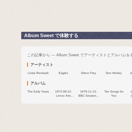
Album Sweet で体験する
この記事から — Album Sweet でアーティストとアルバム
アーティスト
Linda Ronstadt
Eagles
Glenn Frey
Don Henley
J
アルバム
The Early Years
1972-08-12:
1976-11-13:
Ten Songs for
Lenox Arts
BBC Sessions,
You
Center, Lenox,
Old Grey
19
MA
Whistle Test,
New Victoria
Theatre,
London, Britain