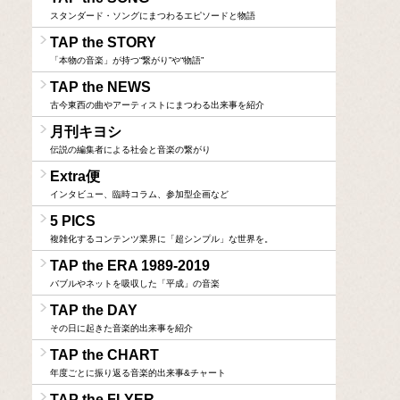
スタンダード・ソングにまつわるエピソードと物語
TAP the STORY
「本物の音楽」が持つ“繋がり”や“物語”
TAP the NEWS
古今東西の曲やアーティストにまつわる出来事を紹介
月刊キヨシ
伝説の編集者による社会と音楽の繋がり
Extra便
インタビュー、臨時コラム、参加型企画など
5 PICS
複雑化するコンテンツ業界に「超シンプル」な世界を。
TAP the ERA 1989-2019
バブルやネットを吸収した「平成」の音楽
TAP the DAY
その日に起きた音楽的出来事を紹介
TAP the CHART
年度ごとに振り返る音楽的出来事&チャート
TAP the FLYER