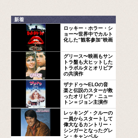
新着
ロッキー・ホラー・シ
ョー〜世界中でカルト
化した“観客参加”映画
グリース〜映画もサン
トラ盤も大ヒットした
トラボルタとオリビア
の共演作
ザナドゥ〜ELOの音
楽と伝説のスターが救
ったオリビア・ニュー
トン＝ジョン主演作
レッキング・クルーの
一員からスタートして
偉大なるカントリー・
シンガーとなったグレ
ン・キャンベル