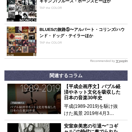
キャンプ/ブルース・ホーンズビーほか
TAP the COLOR
BLUESの旅路⑤〜アルバート・コリンズ/ハウ
ンド・ドッグ・テイラーほか
TAP the COLOR
Recommended by
関連するコラム
【平成企画序文】バブル経
済やネット文化を吸収した
日本の音楽30年史
平成(1989-2019)を駆け抜
けた風景 2019年4月3…
安室奈美恵の引退〜“コギ
ャル”の時代に奏でられた