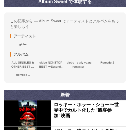
Album Sweet で体験する
この記事から — Album Sweet でアーティストとアルバムをもっ
と楽しもう
アーティスト
globe
アルバム
ALL SINGLES &
globe NONSTOP
globe - early years
Remode 2
OTHER BEST 30
BEST 〜Essential
remaster -
SELECTION
Songs for you〜
Remode 1
新着
ロッキー・ホラー・ショー〜世
界中でカルト化した“観客参
加”映画