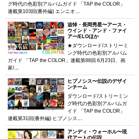
グ時代の色彩別アルバムガイド 「TAP the COLOR」
連載第103回(番外編) エンニオ…
追悼・長岡秀星〜アース・
ウインド・アンド・ファイ
アー/ELOほか
★ダウンロード/ストリーミ
ング時代の色彩別アルバム
ガイド 「TAP the COLOR」連載第88回 6月23日、画
家/…
ヒプノシス〜伝説のデザイ
ンチーム
ダウンロード/ストリーミン
グ時代の色彩別アルバムガ
イド 「TAP the COLOR」
連載第31回(番外編) ヒプノシス…
アンディ・ウォーホル〜現
代アートの伝説