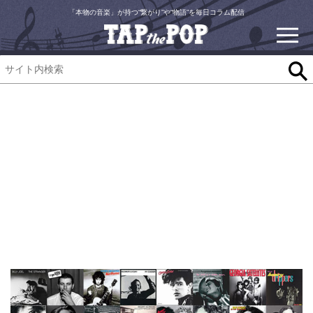
「本物の音楽」が持つ“繋がり”や“物語”を毎日コラム配信