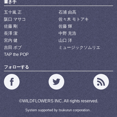
書き手
五十嵐 正
石浦 由高
阪口 マサコ
佐々木 モトアキ
佐藤 剛
佐藤 輝
長澤 潔
中野 充浩
宮内 健
山口 洋
吉田 ボブ
ミュージックソムリエ
TAP the POP
フォローする
©
WILDFLOWERS INC.
All rights reserved.
System supported by
tsukurun corporation..