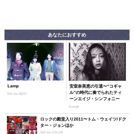
あなたにおすすめ
Lamp
安室奈美恵の引退〜“コギャ
ル”の時代に奏でられたティ
TAP the NEXT
ーンエイジ・シンフォニー
Extra便
ロックの殿堂入り2011〜トム・ウェイツ/ドク
ター・ジョンほか
TAP the COLOR