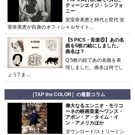
ティーンエイジ・シンフォ
ニー
安室奈美恵と時代と世代 安
室奈美恵が自身のオフィシャルサイト…
【5 PICS・音楽⑤】あの名
曲を5枚の絵にしました。
曲名は？
Q 5枚の絵であの名曲を表
現しました。曲名は何でし
ょう? ま…
［TAP the COLOR］の最新コラム
偉大なるエンニオ・モリコ
ーネの映画音楽〜ワンス・
アポン・ア・タイム・イ
ン・アメリカほか
ダウンロード/ストリーミン