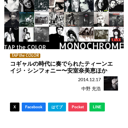
TAP the COLOR
コギャルの時代に奏でられたティーンエ
イジ・シンフォニー〜安室奈美恵ほか
2014.12.17
中野 充浩
X
Facebook
はてブ
Pocket
LINE