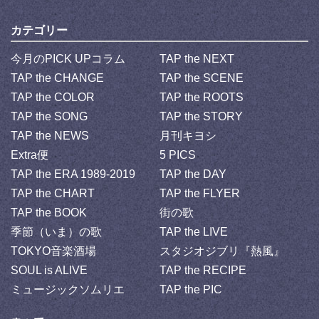
カテゴリー
今月のPICK UPコラム
TAP the NEXT
TAP the CHANGE
TAP the SCENE
TAP the COLOR
TAP the ROOTS
TAP the SONG
TAP the STORY
TAP the NEWS
月刊キヨシ
Extra便
5 PICS
TAP the ERA 1989-2019
TAP the DAY
TAP the CHART
TAP the FLYER
TAP the BOOK
街の歌
季節（いま）の歌
TAP the LIVE
TOKYO音楽酒場
スタジオジブリ『熱風』
SOUL is ALIVE
TAP the RECIPE
ミュージックソムリエ
TAP the PIC