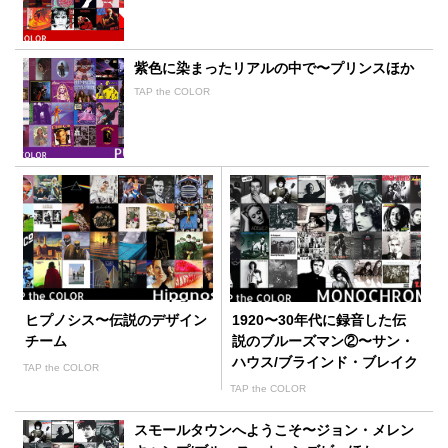
紫色に染まったリアルの中で〜プリンスほか
TAP the COLOR
ヒプノシス〜伝説のデザイン
1920〜30年代に録音した伝
チーム
説のブルーズマン②〜サン・
ハウス/ブラインド・ブレイク
TAP the COLOR
ほか
TAP the COLOR
スモールタウンへようこそ〜ジョン・メレン