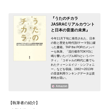
『うたのチカラ
JASRACリアルカウント
と日本の音楽の未来』
今年11月下旬に発売された、日本
の歌と歴史を時代別/テーマ別に綴
った書籍。TAP the POPのメンバ
ーも執筆。「流行都市TOKYOに
鳴り響いたバブル80’sというパー
ティ」「コギャルの時代に奏でら
れたティーンエイジ・シンフォニ
ー」などを収録。1982〜2013年
の音楽利用ランキングデータは資
料性が高い。
Amazon
【執筆者の紹介】