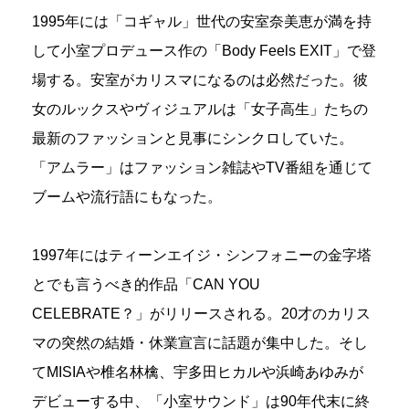
1995年には「コギャル」世代の安室奈美恵が満を持
して小室プロデュース作の「Body Feels EXIT」で登
場する。安室がカリスマになるのは必然だった。彼
女のルックスやヴィジュアルは「女子高生」たちの
最新のファッションと見事にシンクロしていた。
「アムラー」はファッション雑誌やTV番組を通じて
ブームや流行語にもなった。
1997年にはティーンエイジ・シンフォニーの金字塔
とでも言うべき的作品「CAN YOU
CELEBRATE？」がリリースされる。20才のカリス
マの突然の結婚・休業宣言に話題が集中した。そし
てMISIAや椎名林檎、宇多田ヒカルや浜崎あゆみが
デビューする中、「小室サウンド」は90年代末に終