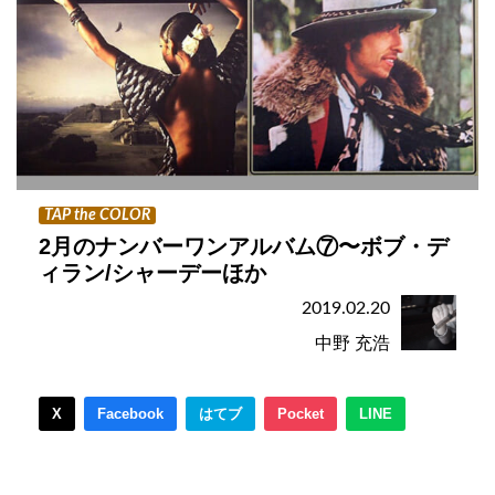
TAP the COLOR
2月のナンバーワンアルバム⑦〜ボブ・デ
ィラン/シャーデーほか
2019.02.20
中野 充浩
X
Facebook
はてブ
Pocket
LINE