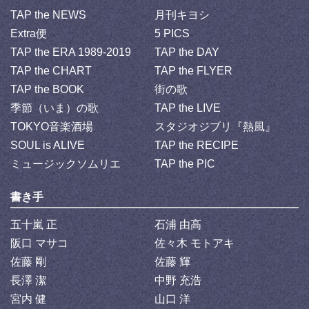
TAP the NEWS
月刊キヨシ
Extra便
5 PICS
TAP the ERA 1989-2019
TAP the DAY
TAP the CHART
TAP the FLYER
TAP the BOOK
街の歌
季節（いま）の歌
TAP the LIVE
TOKYO音楽酒場
スタジオジブリ『熱風』
SOUL is ALIVE
TAP the RECIPE
ミュージックソムリエ
TAP the PIC
書き手
五十嵐 正
石浦 由高
阪口 マサコ
佐々木 モトアキ
佐藤 剛
佐藤 輝
長澤 潔
中野 充浩
宮内 健
山口 洋