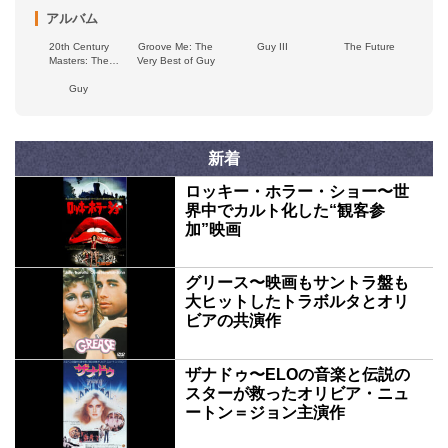
アルバム
20th Century
Groove Me: The
Guy III
The Future
Masters: The
Very Best of Guy
Millennium
Collection: The
Guy
Best of Guy
新着
ロッキー・ホラー・ショー〜世
界中でカルト化した“観客参
加”映画
グリース〜映画もサントラ盤も
大ヒットしたトラボルタとオリ
ビアの共演作
ザナドゥ〜ELOの音楽と伝説の
スターが救ったオリビア・ニュ
ートン＝ジョン主演作