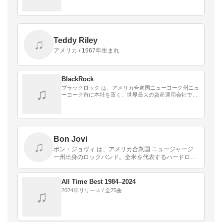
Teddy Riley
♫
アメリカ / 1967年生まれ
BlackRock
ブラックロック は、アメリカ合衆国ニューヨーク州ニュ
♫
ーヨーク市に本社を置く、世界最大の資産運用会社であ
る
Bon Jovi
♫
ボン・ジョヴィ は、アメリカ合衆国 ニュージャージ
ー州出身のロックバンド。全米を代表するハードロッ
ク・グループの一つ。デビュー早々から成功を収め、
特に3rdアルバム『Slippery When Wet…
All Time Best 1984–2024
2024年リリース / 全75曲
♫