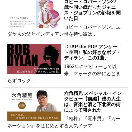
ロビー・ロバートソン27
歳〜同い歳だったジャニ
ス・ジョプリンの訃報を聞
いた日
ロビー・ロバートソン。ユ
ダヤ人の父とインディアン母を持つ彼は…
〈TAP the POP アンケー
ト企画〉私の好きなボブ・
ディラン、この1曲。
1962年にデビューして以
来、フォークの枠にとどま
らずロック…
六角精児 スペシャル・イン
タビュー【前編】僕の人生
は、音楽と酒と下北沢の街
によって耕された
『相棒』『電車男』『カー
ネーション』をはじめとする人気ドラマ…