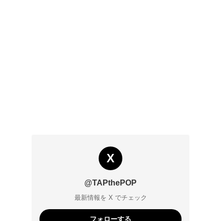
X
@TAPthePOP
最新情報を X でチェック
フォローする