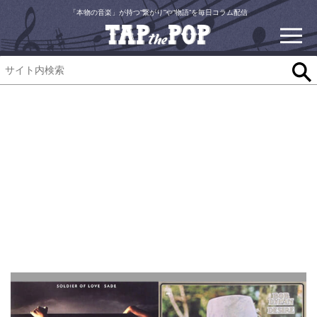
「本物の音楽」が持つ“繋がり”や“物語”を毎日コラム配信