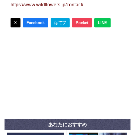
https://www.wildflowers.jp/contact/
X
Facebook
はてブ
Pocket
LINE
あなたにおすすめ