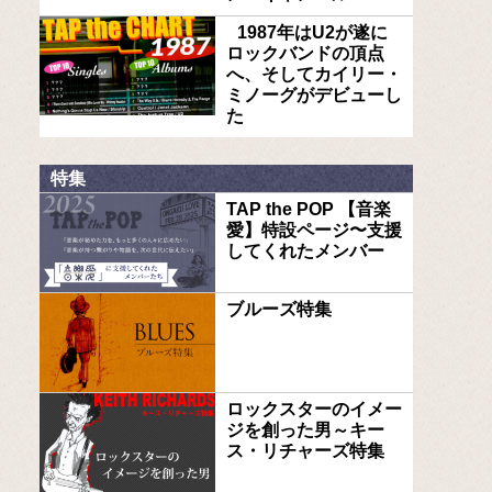
1987年はU2が遂に
ロックバンドの頂点
へ、そしてカイリー・
ミノーグがデビューし
た
特集
TAP the POP 【音楽
愛】特設ページ〜支援
してくれたメンバー
ブルーズ特集
ロックスターのイメー
ジを創った男～キー
ス・リチャーズ特集