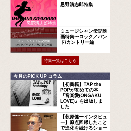
忌野清志郎特集
ミュージシャン伝記映
画特集〜ロック／バン
ド/カントリー編
特集一覧はこちら
今月のPICK UP コラム
【初書籍】TAP the
POPが初めての本
『音楽愛(ONGAKU
LOVE)』を出版しま
した
【萩原健一インタビュ
ー】原点回帰したこと
で進化を続けるショー