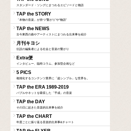
スタンダード・ソングにまつわるエピソードと物語
TAP the STORY
「本物の音楽」が持つ“繋がり”や“物語”
TAP the NEWS
古今東西の曲やアーティストにまつわる出来事を紹介
月刊キヨシ
伝説の編集者による社会と音楽の繋がり
Extra便
インタビュー、臨時コラム、参加型企画など
5 PICS
複雑化するコンテンツ業界に「超シンプル」な世界を。
TAP the ERA 1989-2019
バブルやネットを吸収した「平成」の音楽
TAP the DAY
その日に起きた音楽的出来事を紹介
TAP the CHART
年度ごとに振り返る音楽的出来事&チャート
TAP the FLYER