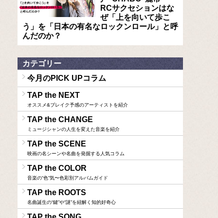
RCサクセションはな
ぜ「上を向いて歩こ
う」を「日本の有名なロックンロール」と呼
んだのか？
カテゴリー
今月のPICK UPコラム
TAP the NEXT
オススメ&ブレイク予感のアーティストを紹介
TAP the CHANGE
ミュージシャンの人生を変えた音楽を紹介
TAP the SCENE
映画の名シーンや名曲を発掘する人気コラム
TAP the COLOR
音楽の“色”気〜色彩別アルバムガイド
TAP the ROOTS
名曲誕生の“鍵”や“謎”を紐解く知的好奇心
TAP the SONG