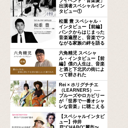
ブイベント「音楽愛」
出演者スペシャルイン
タビュー①
松重 豊 スペシャル・
インタビュー【前編】
パンクからはじまった
音楽遍歴と、音楽でつ
ながる家族の絆を語る
六角精児 スペシャ
ル・インタビュー【前
編】僕の人生は、音楽
と酒と下北沢の街によ
って耕された
Rei × ホリグチチエ
（LEARNERS）──
ブルーズやロカビリー
が「世界で一番オシャ
レな音楽」に聴こえる
【スペシャルインタビ
ュー】仲井
戸“CHABO”麗市〜