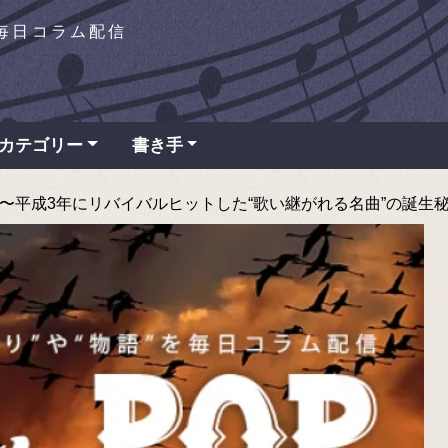
を毎日コラム配信
カテゴリー
書き手
You〜平成3年にリバイバルヒットした“歌い継がれる名曲”の誕生秘話 - 