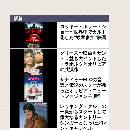
新着
ロッキー・ホラー・シ
ョー〜世界中でカルト
化した“観客参加”映画
グリース〜映画もサン
トラ盤も大ヒットした
トラボルタとオリビア
の共演作
ザナドゥ〜ELOの音
楽と伝説のスターが救
ったオリビア・ニュー
トン＝ジョン主演作
レッキング・クルーの
一員からスタートして
偉大なるカントリー・
シンガーとなったグレ
ン・キャンベル