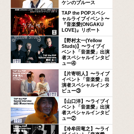
ケンのブルース
TAP the POPスペシ
ャルライブイベント〜
『音楽愛(ONGAKU
LOVE)』リポート
【野村太一(Yellow
Studs)】〜ライブイ
ベント「音楽愛」出演
者スペシャルインタビ
ュー④
【片寄明人】〜ライブ
イベント「音楽愛」出
演者スペシャルインタ
ビュー③
【山口洋】〜ライブイ
ベント「音楽愛」出演
者スペシャルインタビ
ュー②
【冷牟田竜之】〜ライ