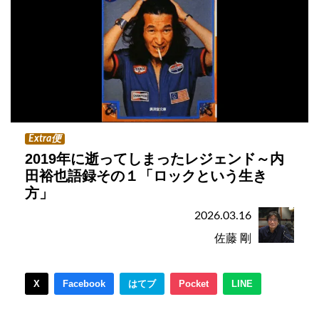
Extra便
2019年に逝ってしまったレジェンド～内
田裕也語録その１「ロックという生き
方」
2026.03.16
佐藤 剛
X
Facebook
はてブ
Pocket
LINE