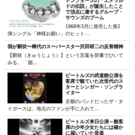
テンプターズの「エメラル
ドの伝説」が誕生したこと
で頂点に達するグループ・
サウンズのブーム
1968年3月に発売した第2
弾シングル「神様お願い」のヒット…
我が窮状〜稀代のスーパースター沢田研二の反骨精神
【窮状（きゅうじょう）】という言葉を辞書でひいて
みる。 「困…
ビートルズの武道館公演を
客席で観ていた次世代のス
ターとシンガー・ソングラ
イター
京都のバンドだったザ・タ
イガースは、地元のファンが手に入れて…
ビートルズ来日公演～観客
席の少年少女たちには確か
に届いていた音楽