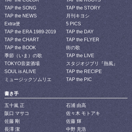
TAP the SONG
TAP the STORY
TAP the NEWS
月刊キヨシ
Extra便
5 PICS
TAP the ERA 1989-2019
TAP the DAY
TAP the CHART
TAP the FLYER
TAP the BOOK
街の歌
季節（いま）の歌
TAP the LIVE
TOKYO音楽酒場
スタジオジブリ『熱風』
SOUL is ALIVE
TAP the RECIPE
ミュージックソムリエ
TAP the PIC
書き手
五十嵐 正
石浦 由高
阪口 マサコ
佐々木 モトアキ
佐藤 剛
佐藤 輝
長澤 潔
中野 充浩