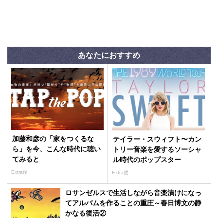
あなたにおすすめ
加藤和彦の「家をつくるな
テイラー・スウィフト〜カン
ら」を今、こんな時代に聴い
トリー音楽を愛するソーシャ
てみると
ル時代のポップスター
Extra便
Extra便
ロサンゼルスで生活しながら音楽漬けになっ
てアルバムを作ることの重圧～春日博文の静
かなる復活②