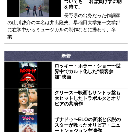
づいても 君は負けずに朝
を待て」
長野県の出身だった作詞家
の山川啓介の本名は井出隆夫、早稲田大学第一文学部
に在学中からミュージカルの制作などに携わり、卒
業…
新着
ロッキー・ホラー・ショー〜世
界中でカルト化した“観客参
加”映画
グリース〜映画もサントラ盤も
大ヒットしたトラボルタとオリ
ビアの共演作
ザナドゥ〜ELOの音楽と伝説の
スターが救ったオリビア・ニュ
ートン＝ジョン主演作