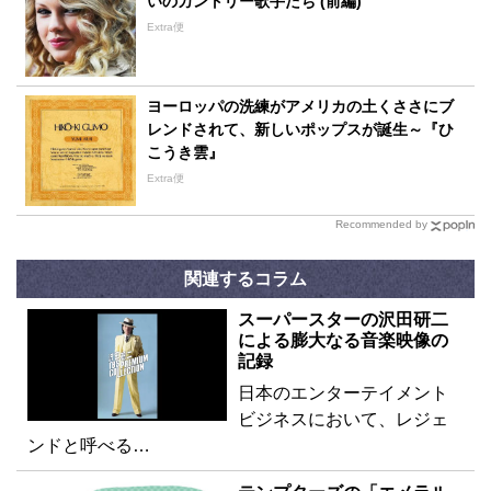
いのカントリー歌手たち (前編)
Extra便
ヨーロッパの洗練がアメリカの土くささにブ
レンドされて、新しいポップスが誕生～『ひ
こうき雲』
Extra便
Recommended by
関連するコラム
スーパースターの沢田研二
による膨大なる音楽映像の
記録
日本のエンターテイメント
ビジネスにおいて、レジェ
ンドと呼べる…