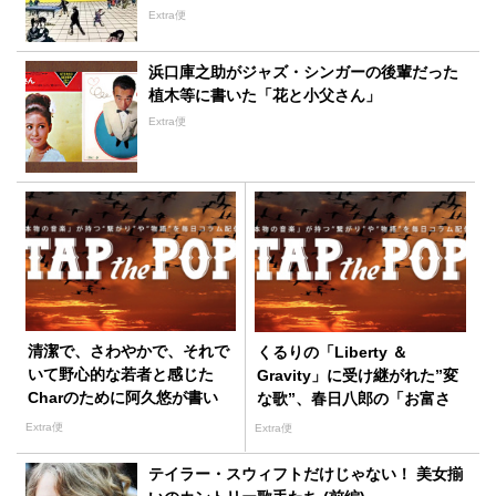
Extra便
浜口庫之助がジャズ・シンガーの後輩だった
植木等に書いた「花と小父さん」
Extra便
清潔で、さわやかで、それで
くるりの「Liberty ＆
いて野心的な若者と感じた
Gravity」に受け継がれた”変
Charのために阿久悠が書い
な歌”、春日八郎の「お富さ
た「気絶するほど悩ましい」
ん」
Extra便
Extra便
テイラー・スウィフトだけじゃない！ 美女揃