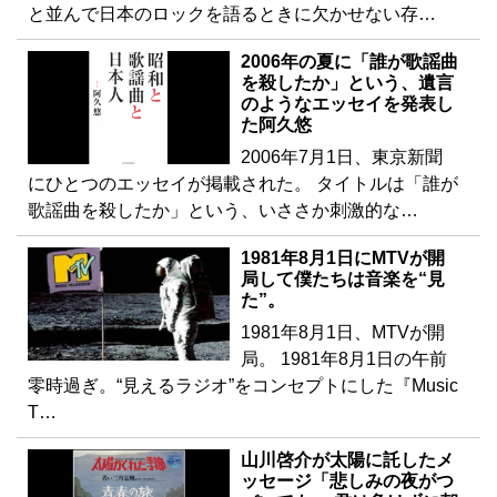
と並んで日本のロックを語るときに欠かせない存…
2006年の夏に「誰が歌謡曲
を殺したか」という、遺言
のようなエッセイを発表し
た阿久悠
2006年7月1日、東京新聞
にひとつのエッセイが掲載された。 タイトルは「誰が
歌謡曲を殺したか」という、いささか刺激的な…
1981年8月1日にMTVが開
局して僕たちは音楽を“見
た”。
1981年8月1日、MTVが開
局。 1981年8月1日の午前
零時過ぎ。“見えるラジオ”をコンセプトにした『Music
T…
山川啓介が太陽に託したメ
ッセージ「悲しみの夜がつ