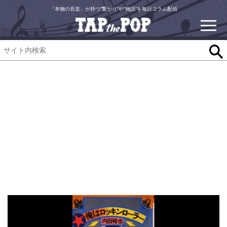
「本物の音楽」が持つ“繋がり”や“物語”を毎日コラム配信