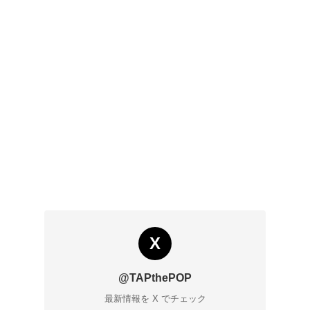
X
@TAPthePOP
最新情報を X でチェック