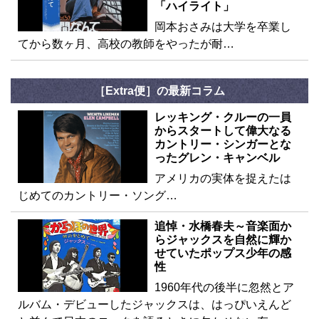
「ハイライト」
岡本おさみは大学を卒業し
てから数ヶ月、高校の教師をやったが耐…
［Extra便］の最新コラム
レッキング・クルーの一員
からスタートして偉大なる
カントリー・シンガーとな
ったグレン・キャンベル
アメリカの実体を捉えたは
じめてのカントリー・ソング…
追悼・水橋春夫～音楽面か
らジャックスを自然に輝か
せていたポップス少年の感
性
1960年代の後半に忽然とア
ルバム・デビューしたジャックスは、はっぴいえんど