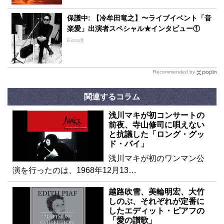
保護中: 【冷牟田竜之】〜ライブイベント「音
楽愛」出演者スペシャル★インタビュー①
Extra便
Recommended by
関連するコラム
浅川マキが初コンサートの
前夜、寺山修司に唄えない
と抗議した「ロング・グッ
ド・バイ」
浅川マキが初のワンマン公
演を行ったのは、1968年12月13…
越路吹雪、美輪明宏、大竹
しのぶ、それぞれが定番に
したエディット・ピアフの
「愛の讃歌」