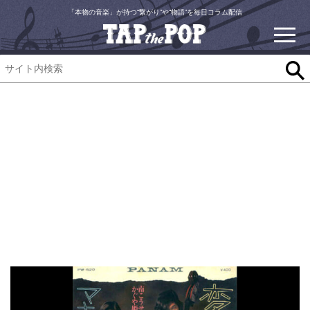
「本物の音楽」が持つ“繋がり”や“物語”を毎日コラム配信