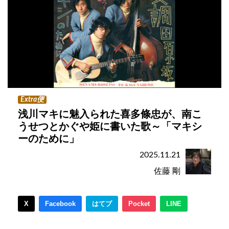
Extra便
浅川マキに魅入られた喜多條忠が、南こ
うせつとかぐや姫に書いた歌～「マキシ
ーのために」
2025.11.21
佐藤 剛
X
Facebook
はてブ
Pocket
LINE