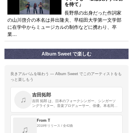
を待て」
長野県の出身だった作詞家
の山川啓介の本名は井出隆夫、早稲田大学第一文学部
に在学中からミュージカルの制作などに携わり、卒
業…
Album Sweet で楽しむ
良きアルバムを味わう — Album Sweet でこのアーティストをも
っと楽しもう
吉田拓郎
♫
吉田 拓郎 は、日本のフォークシンガー、シンガーソ
ングライター、音楽プロデューサー、俳優。本名同
じ。旧芸名は平仮名のよしだたくろう。鹿児島県伊佐
郡大口町（現在の伊佐市）生まれ 、広島県広島市育
ち。
From T
2018年リリース / 全42曲
♫