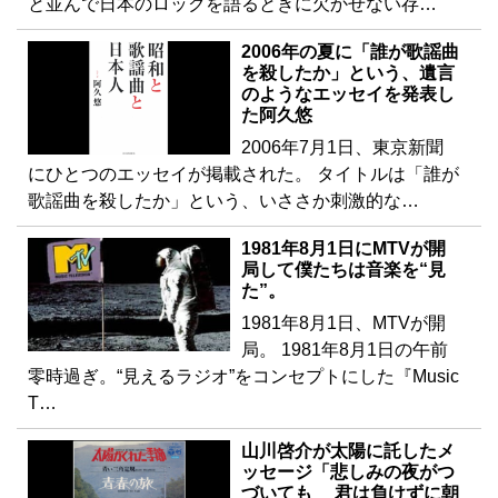
と並んで日本のロックを語るときに欠かせない存…
2006年の夏に「誰が歌謡曲
を殺したか」という、遺言
のようなエッセイを発表し
た阿久悠
2006年7月1日、東京新聞
にひとつのエッセイが掲載された。 タイトルは「誰が
歌謡曲を殺したか」という、いささか刺激的な…
1981年8月1日にMTVが開
局して僕たちは音楽を“見
た”。
1981年8月1日、MTVが開
局。 1981年8月1日の午前
零時過ぎ。“見えるラジオ”をコンセプトにした『Music
T…
山川啓介が太陽に託したメ
ッセージ「悲しみの夜がつ
づいても 君は負けずに朝