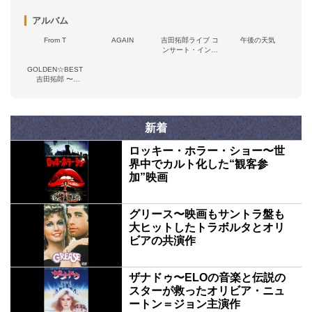
アルバム
From T
AGAIN
吉田拓郎ライブ コ
午後の天気
ンサート・イン・
つま恋'75
GOLDEN☆BEST
吉田拓郎 〜
Words&Melodies〜
新着
ロッキー・ホラー・ショー〜世
界中でカルト化した“観客参
加”映画
グリース〜映画もサントラ盤も
大ヒットしたトラボルタとオリ
ビアの共演作
ザナドゥ〜ELOの音楽と伝説の
スターが救ったオリビア・ニュ
ートン＝ジョン主演作