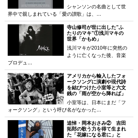
シャンソンの名曲として世
界中で親しまれている「愛の讃歌」は、…
寺山修司が世に出した”ふ
たりのマキ”①浅川マキの
世界「かもめ」
浅川マキが2010年に突然の
ように亡くなった後、音楽
プロデュ…
アメリカから輸入したフォ
ークソングに演劇や現代詩
を結びつけた小室等と六文
銭の「雨が空から降れば」
小室等は、日本にまだ「フ
ォークソング」という呼び名がなかった…
追悼・岡本おさみ② 吉田
拓郎の歌う力を得て生まれ
た「花嫁になる君に」と