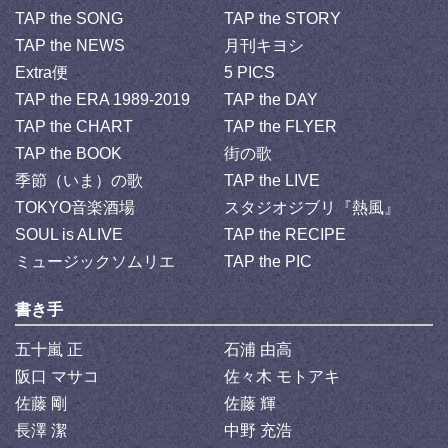
TAP the SONG
TAP the STORY
TAP the NEWS
月刊キヨシ
Extra便
5 PICS
TAP the ERA 1989-2019
TAP the DAY
TAP the CHART
TAP the FLYER
TAP the BOOK
街の歌
季節（いま）の歌
TAP the LIVE
TOKYO音楽酒場
スタジオジブリ『熱風』
SOUL is ALIVE
TAP the RECIPE
ミュージックソムリエ
TAP the PIC
書き手
五十嵐 正
石浦 由高
阪口 マサコ
佐々木 モトアキ
佐藤 剛
佐藤 輝
長澤 潔
中野 充浩