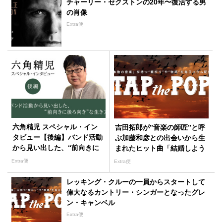
チャーリー・セクストンの20年〜復活する男
の肖像
Extra便
六角精児 スペシャル・イン
吉田拓郎が”音楽の師匠”と呼
タビュー【後編】バンド活動
ぶ加藤和彦との出会いから生
から見い出した、“前向きに
まれたヒット曲「結婚しよう
後ろ向き”な生き方
よ」
Extra便
Extra便
レッキング・クルーの一員からスタートして
偉大なるカントリー・シンガーとなったグレ
ン・キャンベル
Extra便