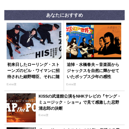
あなたにおすすめ
初来日したローリング・スト
追悼・水橋春夫～音楽面から
ーンズのビル・ワイマンに招
ジャックスを自然に輝かせて
待された細野晴臣、それに随
いたポップス少年の感性
行した忌野清志郎の出会いか
Extra便
Extra便
ら生まれたHIS
KISSの武道館公演をNHKテレビの『ヤング・
ミュージック・ショー』で見て感激した忌野
清志郎の決断
Extra便