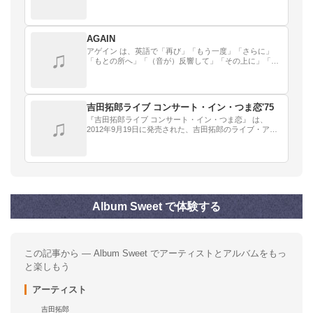
AGAIN
アゲイン は、英語で「再び」「もう一度」「さらに」
♫
「もとの所へ」「（音が）反響して」「その上に」「と
ころが」などという意味の言葉。
吉田拓郎ライブ コンサート・イン・つま恋'75
『吉田拓郎ライブ コンサート・イン・つま恋』 は、
♫
2012年9月19日に発売された、吉田拓郎のライブ・アル
バムである。
Album Sweet で体験する
この記事から — Album Sweet でアーティストとアルバムをもっ
と楽しもう
アーティスト
吉田拓郎