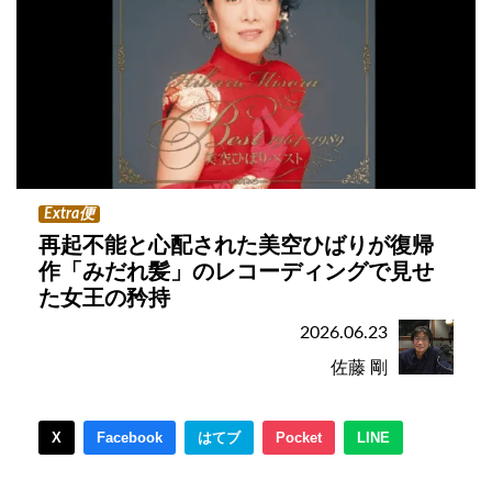
Extra便
再起不能と心配された美空ひばりが復帰
作「みだれ髪」のレコーディングで見せ
た女王の矜持
2026.06.23
佐藤 剛
X
Facebook
はてブ
Pocket
LINE