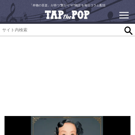
「本物の音楽」が持つ“繋がり”や“物語”を毎日コラム配信