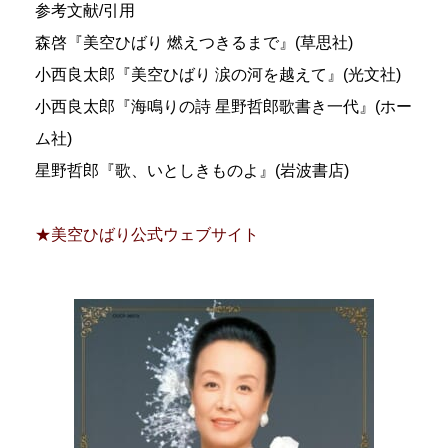
参考文献/引用
森啓『美空ひばり 燃えつきるまで』(草思社)
小西良太郎『美空ひばり 涙の河を越えて』(光文社)
小西良太郎『海鳴りの詩 星野哲郎歌書き一代』(ホー
ム社)
星野哲郎『歌、いとしきものよ』(岩波書店)
★美空ひばり公式ウェブサイト