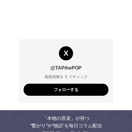
X
@TAPthePOP
最新情報を X でチェック
フォローする
「本物の音楽」が持つ
“繋がり”や“物語”を毎日コラム配信