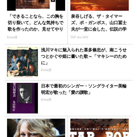
「できることなら、この胸を
泉谷しげる、ザ・タイマー
切り裂いて、どんな気持ちで
ズ、ボ・ガンボス、山口冨士
歌を作ったのか、見せてやり
夫が一堂に会した、伝説の学
たいよ」忌野清志郎
園祭ライブ
Extra便
TAP the DAY
浅川マキに魅入られた喜多條忠が、南こうせ
つとかぐや姫に書いた歌～「マキシーのため
に」
Extra便
日本で最初のシンガー・ソングライター美輪
明宏が歌った「愛の讃歌」
Extra便