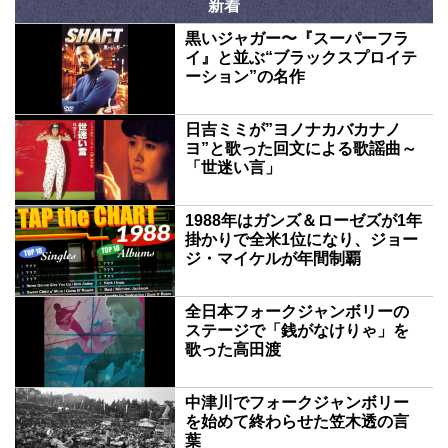
新着
黒いジャガー〜『スーパーフラ
イ』と並ぶ“ブラックスプロイテ
ーション”の名作
日吉ミミが”ヨノナカバカナノ
ヨ”と歌った回文による歌謡曲～
「世迷い言」
1988年はガンズ＆ローゼズが1年
掛かりで全米1位になり、ジョー
ジ・マイケルが年間制覇
全日本フォークジャンボリーの
ステージで「銭がなけりゃ」を
歌った高田渡
中津川でフォークジャンボリー
を始めて終わらせた笠木透の言
葉