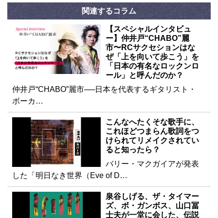
関連するコラム
【スペシャルインタビュ
ー】仲井戸“CHABO”麗
市〜RCサクセションはな
ぜ「上を向いて歩こう」を
「日本の有名なロックンロ
ール」と呼んだのか？
仲井戸“CHABO”麗市──日本を代表するギタリスト・
ボーカ…
こんなへたくそな歌手に、
これほどつまらん歌詞をつ
けられてリメイクされてい
ると知ったら？
バリー・マクガイアが発表
した「明日なき世界（Eve of D…
泉谷しげる、ザ・タイマー
ズ、ボ・ガンボス、山口冨
士夫が一堂に会した、伝説