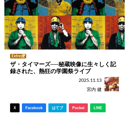
Extra便
ザ・タイマーズ──秘蔵映像に生々しく記
録された、熱狂の学園祭ライブ
2025.11.13
宮内 健
X
Facebook
はてブ
Pocket
LINE