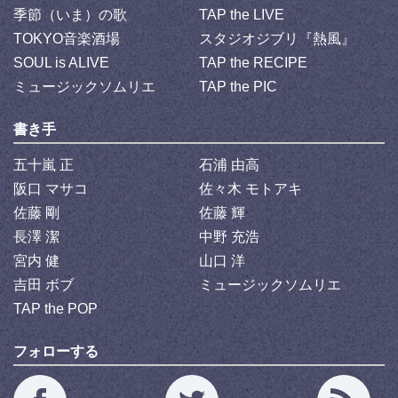
季節（いま）の歌
TAP the LIVE
TOKYO音楽酒場
スタジオジブリ『熱風』
SOUL is ALIVE
TAP the RECIPE
ミュージックソムリエ
TAP the PIC
書き手
五十嵐 正
石浦 由高
阪口 マサコ
佐々木 モトアキ
佐藤 剛
佐藤 輝
長澤 潔
中野 充浩
宮内 健
山口 洋
吉田 ボブ
ミュージックソムリエ
TAP the POP
フォローする