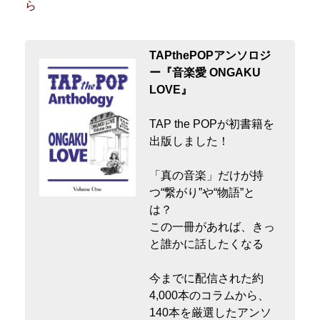
ら
TAPthePOPアンソロジ
ー『音楽愛 ONGAKU
LOVE』
TAP the POPが初書籍を
出版しました！
「真の音楽」だけが持
つ“繋がり”や“物語”と
は？
この一冊があれば、きっ
と誰かに話したくなる
今までに配信された約
4,000本のコラムから、
140本を厳選したアンソ