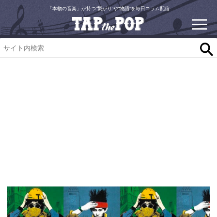
「本物の音楽」が持つ“繋がり”や“物語”を毎日コラム配信