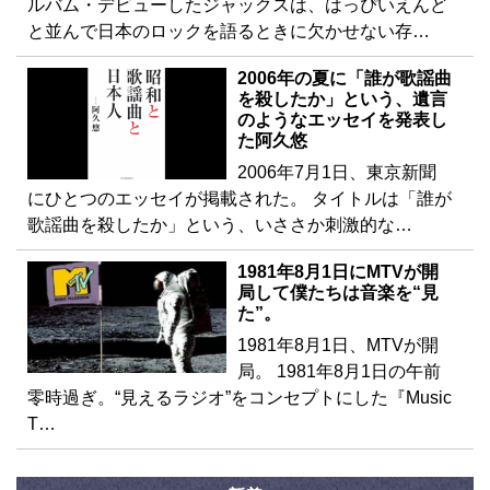
ルバム・デビューしたジャックスは、はっぴいえんど
と並んで日本のロックを語るときに欠かせない存…
2006年の夏に「誰が歌謡曲
を殺したか」という、遺言
のようなエッセイを発表し
た阿久悠
2006年7月1日、東京新聞
にひとつのエッセイが掲載された。 タイトルは「誰が
歌謡曲を殺したか」という、いささか刺激的な…
1981年8月1日にMTVが開
局して僕たちは音楽を“見
た”。
1981年8月1日、MTVが開
局。 1981年8月1日の午前
零時過ぎ。“見えるラジオ”をコンセプトにした『Music
T…