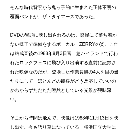
そんな時代背景から鬼っ子的に生まれた正体不明の
覆面バンドが、ザ・タイマーズであった。
DVDの冒頭に映し出されるのは、楽屋にて落ち着か
ない様子で準備をするボーカル＝ZERRYの姿。これ
は結成直後の1988年8月3日富士急ハイランドで行わ
れたロックフェスに飛び入り出演する直前に記録さ
れた映像なのだが、登場した作業員風の4人を目の当
たりにして、ほとんどの観客がどう反応していいの
かわからずただただ唖然としている光景が興味深
い。
そこから時間は飛んで、映像は1988年11月13日を映
し出す。今も語り草になっている、横浜国立大学に