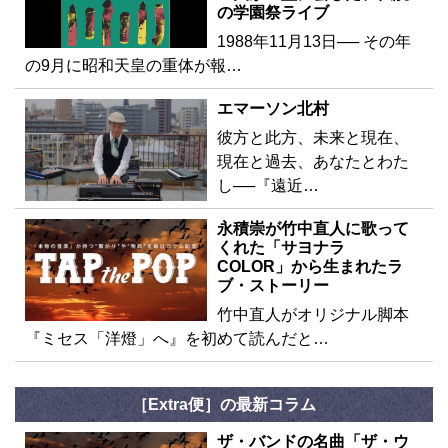
の学園祭ライブ
1988年11月13日── その年
の9月に昭和天皇の重体が報…
エマーソン北村
彼方と此方、未来と現在、
現在と過去、あなたとわた
し──『遠近…
永積崇が竹中直人に歌って
くれた「サヨナラ
COLOR」から生まれたラ
ブ・ストーリー
竹中直人がオリジナル脚本
『ミセス「洋燈」へ』を初めて読んだと…
［Extra便］の最新コラム
ザ・バンドの名曲「ザ・ウ