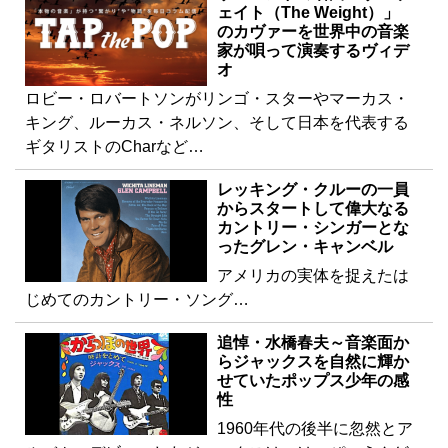
ェイト（The Weight）」
のカヴァーを世界中の音楽
家が唄って演奏するヴィデ
オ
ロビー・ロバートソンがリンゴ・スターやマーカス・
キング、ルーカス・ネルソン、そして日本を代表する
ギタリストのCharなど…
レッキング・クルーの一員
からスタートして偉大なる
カントリー・シンガーとな
ったグレン・キャンベル
アメリカの実体を捉えたは
じめてのカントリー・ソング…
追悼・水橋春夫～音楽面か
らジャックスを自然に輝か
せていたポップス少年の感
性
1960年代の後半に忽然とア