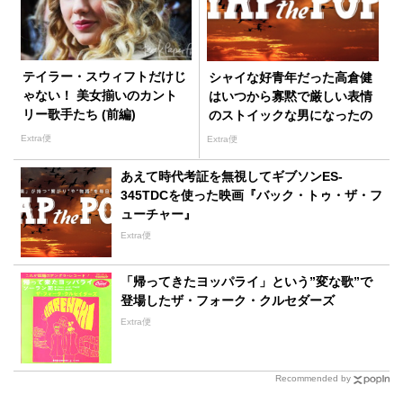
テイラー・スウィフトだけじ
シャイな好青年だった高倉健
ゃない！ 美女揃いのカント
はいつから寡黙で厳しい表情
リー歌手たち (前編)
のストイックな男になったの
か
Extra便
Extra便
あえて時代考証を無視してギブソンES-
345TDCを使った映画『バック・トゥ・ザ・フ
ューチャー』
Extra便
「帰ってきたヨッパライ」という”変な歌”で
登場したザ・フォーク・クルセダーズ
Extra便
Recommended by