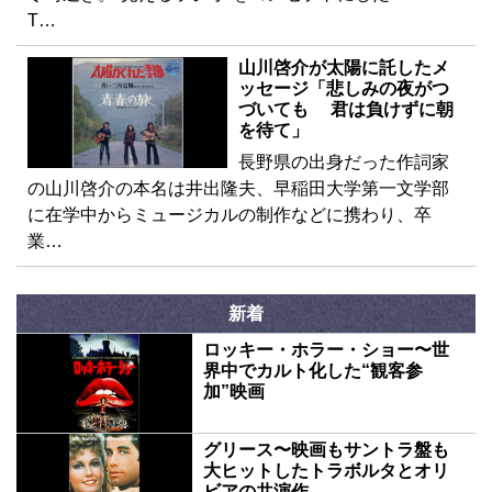
T…
山川啓介が太陽に託したメ
ッセージ「悲しみの夜がつ
づいても 君は負けずに朝
を待て」
長野県の出身だった作詞家
の山川啓介の本名は井出隆夫、早稲田大学第一文学部
に在学中からミュージカルの制作などに携わり、卒
業…
新着
ロッキー・ホラー・ショー〜世
界中でカルト化した“観客参
加”映画
グリース〜映画もサントラ盤も
大ヒットしたトラボルタとオリ
ビアの共演作