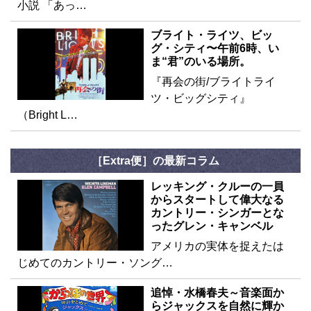
小説 「あっ…
ブライト・ライツ、ビッ
グ・シティ〜午前6時、い
ま“君”のいる場所。
『再会の街/ブライトライ
ツ・ビッグシティ』
（Bright L…
［Extra便］の最新コラム
レッキング・クルーの一員
からスタートして偉大なる
カントリー・シンガーとな
ったグレン・キャンベル
アメリカの実体を捉えたは
じめてのカントリー・ソング…
追悼・水橋春夫～音楽面か
らジャックスを自然に輝か