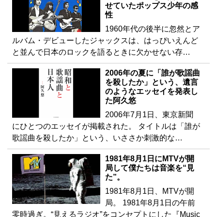
せていたポップス少年の感
性
1960年代の後半に忽然とア
ルバム・デビューしたジャックスは、はっぴいえんど
と並んで日本のロックを語るときに欠かせない存…
2006年の夏に「誰が歌謡曲
を殺したか」という、遺言
のようなエッセイを発表し
た阿久悠
2006年7月1日、東京新聞
にひとつのエッセイが掲載された。 タイトルは「誰が
歌謡曲を殺したか」という、いささか刺激的な…
1981年8月1日にMTVが開
局して僕たちは音楽を“見
た”。
1981年8月1日、MTVが開
局。 1981年8月1日の午前
零時過ぎ。“見えるラジオ”をコンセプトにした『Music