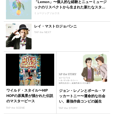
「Lemon」〜個人的な経験とニューミュージ
ックのリスペクトから生まれた新たなスタン
ダード〜
ミュージックソムリエ
レイ・マストロジョバンニ
TAP the NEXT
ワイルド・スタイル〜HIP
ジョン・レノンとポール・マ
HOPの原風景が描かれた伝説
ッカートニー〜運命的な出会
のマスターピース
い、最強作曲コンビの誕生
TAP the SCENE
TAP the STORY