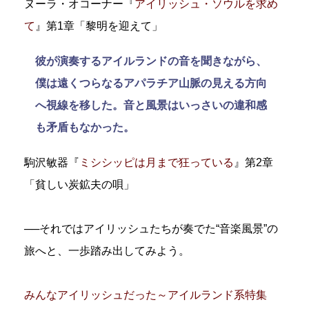
ヌーラ・オコーナー『
アイリッシュ・ソウルを求め
て
』第1章「黎明を迎えて」
彼が演奏するアイルランドの音を聞きながら、
僕は遠くつらなるアパラチア山脈の見える方向
へ視線を移した。音と風景はいっさいの違和感
も矛盾もなかった。
駒沢敏器『
ミシシッピは月まで狂っている
』第2章
「貧しい炭鉱夫の唄」
──それではアイリッシュたちが奏でた“音楽風景”の
旅へと、一歩踏み出してみよう。
みんなアイリッシュだった～アイルランド系特集