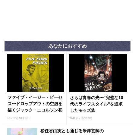
あなたにおすすめ
ファイブ・イージー・ピーセ
さらば青春の光〜“完璧な10
ス〜ドロップアウトの空虚を
代のライフスタイル”を追求
描くジャック・ニコルソン初
したモッズ族
主演作
TAP the SCENE
TAP the SCENE
松任谷由実とも通じる米津玄師の