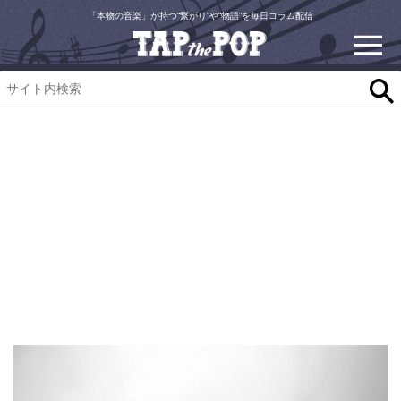
「本物の音楽」が持つ“繋がり”や“物語”を毎日コラム配信