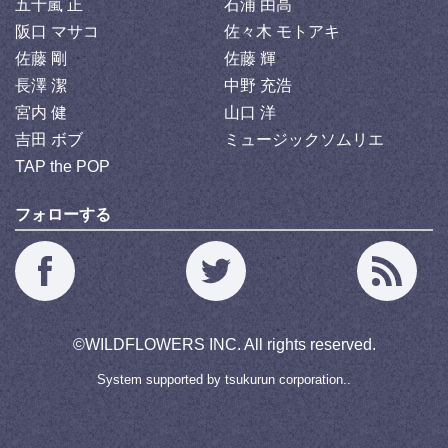
五十嵐 正
石浦 由高
阪口 マサコ
佐々木 モトアキ
佐藤 剛
佐藤 輝
長澤 潔
中野 充浩
宮内 健
山口 洋
吉田 ボブ
ミュージックソムリエ
TAP the POP
フォローする
©
WILDFLOWERS INC.
All rights reserved.
System supported by
tsukurun corporation..