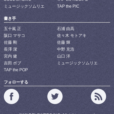
ミュージックソムリエ
TAP the PIC
書き手
五十嵐 正
石浦 由高
阪口 マサコ
佐々木 モトアキ
佐藤 剛
佐藤 輝
長澤 潔
中野 充浩
宮内 健
山口 洋
吉田 ボブ
ミュージックソムリエ
TAP the POP
フォローする