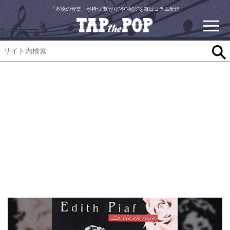
「本物の音楽」が持つ“繋がり”や“物語”を毎日コラム配信