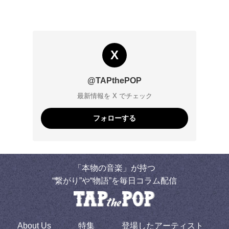
X
@TAPthePOP
最新情報を X でチェック
フォローする
「本物の音楽」が持つ
“繋がり”や“物語”を毎日コラム配信
About Us
特集
登場したアーティスト