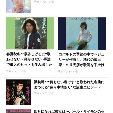
季節（いま）の歌
春夏秋冬〜泉谷しげるに“歌
コバルトの季節の中で〜ジュ
わせない・弾かせない”手法
リーが作曲し、稀代の演出
で最大のヒットを生み出した
家・久世光彦が歌詞を手掛け
プロデューサー加藤和彦の手
た“秋の名曲”
季節（いま）の歌
季節（いま）の歌
腕とは！？
襟裳岬〜“何もない春です”と歌われた名曲に
まつわる“色々事情あり”な誕生エピソード
季節（いま）の歌
四月になれば彼女は〜ポール・サイモンのセ