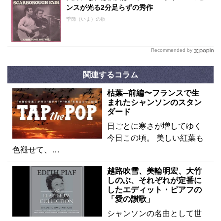
ンスが光る2分足らずの秀作
季節（いま）の歌
Recommended by
関連するコラム
枯葉─前編〜フランスで生
まれたシャンソンのスタン
ダード
日ごとに寒さが増してゆく
今日この頃。 美しい紅葉も
色褪せて、…
越路吹雪、美輪明宏、大竹
しのぶ、それぞれが定番に
したエディット・ピアフの
「愛の讃歌」
シャンソンの名曲として世