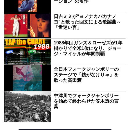
ーション”の名作
日吉ミミが”ヨノナカバカナノ
ヨ”と歌った回文による歌謡曲～
「世迷い言」
1988年はガンズ＆ローゼズが1年
掛かりで全米1位になり、ジョー
ジ・マイケルが年間制覇
全日本フォークジャンボリーの
ステージで「銭がなけりゃ」を
歌った高田渡
中津川でフォークジャンボリー
を始めて終わらせた笠木透の言
葉