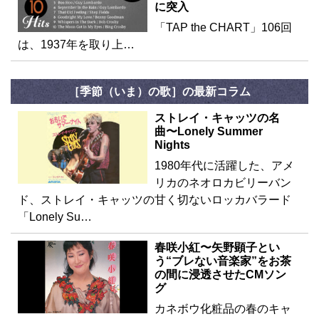
に突入
「TAP the CHART」106回
は、1937年を取り上…
［季節（いま）の歌］の最新コラム
ストレイ・キャッツの名
曲〜Lonely Summer
Nights
1980年代に活躍した、アメ
リカのネオロカビリーバン
ド、ストレイ・キャッツの甘く切ないロッカバラード
「Lonely Su…
春咲小紅〜矢野顕子とい
う“ブレない音楽家”をお茶
の間に浸透させたCMソン
グ
カネボウ化粧品の春のキャ