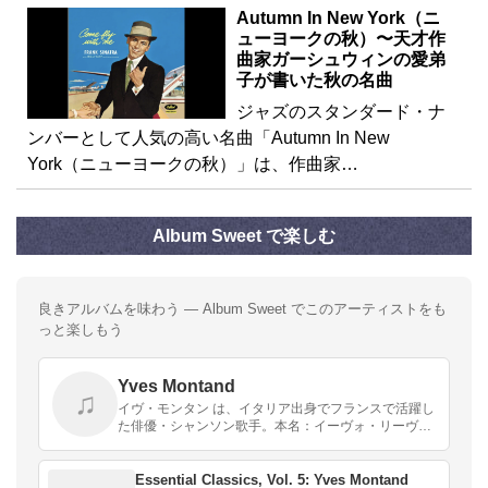
Autumn In New York（ニ
ューヨークの秋）〜天才作
曲家ガーシュウィンの愛弟
子が書いた秋の名曲
ジャズのスタンダード・ナ
ンバーとして人気の高い名曲「Autumn In New
York（ニューヨークの秋）」は、作曲家…
Album Sweet で楽しむ
良きアルバムを味わう — Album Sweet でこのアーティストをも
っと楽しもう
Yves Montand
♫
イヴ・モンタン は、イタリア出身でフランスで活躍し
た俳優・シャンソン歌手。本名：イーヴォ・リーヴ
ィ。イヴ・モンタンという芸名は、子供の頃、戸外に
いたモンタンを母親が階上から「イーヴォ、モンタ!」
と呼…
Essential Classics, Vol. 5: Yves Montand