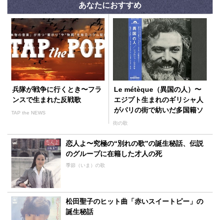
あなたにおすすめ
兵隊が戦争に行くとき〜フラ
Le métèque（異国の人）〜
ンスで生まれた反戦歌
エジプト生まれのギリシャ人
がパリの街で紡いだ多国籍ソ
TAP the NEWS
ング
街の歌
恋人よ〜究極の“別れの歌”の誕生秘話、伝説
のグループに在籍した才人の死
季節（いま）の歌
松田聖子のヒット曲「赤いスイートピー」の
誕生秘話