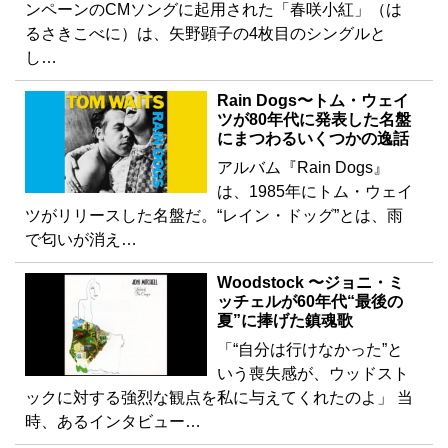
ンペーンのCMソングに起用された「春咲小紅」（は
るさきこべに）は、矢野顕子の4枚目のシングルと
し…
Rain Dogs〜トム・ウェイ
ツが80年代に発表した名盤
にまつわるいくつかの逸話
アルバム『Rain Dogs』
は、1985年にトム・ウェイ
ツがリリースした名盤だ。“レイン・ドッグ”とは、雨
で匂いが消え…
Woodstock 〜ジョニ・ミ
ッチェルが60年代“最後の
夏”に捧げた鎮魂歌
「“自分は行けなかった”と
いう喪失感が、ウッドスト
ックに対する強烈な観点を私に与えてくれたのよ」 当
時、あるインタビュー…