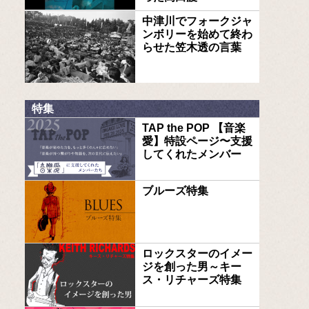
中津川でフォークジャ
ンボリーを始めて終わ
らせた笠木透の言葉
特集
TAP the POP 【音楽
愛】特設ページ〜支援
してくれたメンバー
ブルーズ特集
ロックスターのイメー
ジを創った男～キー
ス・リチャーズ特集