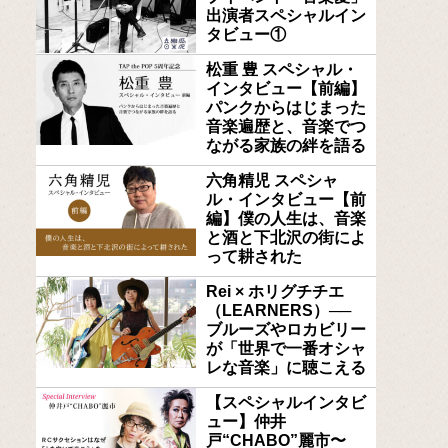
出演者スペシャルイン
タビュー①
松重 豊 スペシャル・
インタビュー【前編】
パンクからはじまった
音楽遍歴と、音楽でつ
ながる家族の絆を語る
六角精児 スペシャ
ル・インタビュー【前
編】僕の人生は、音楽
と酒と下北沢の街によ
って耕された
Rei × ホリグチチエ
（LEARNERS）──
ブルーズやロカビリー
が「世界で一番オシャ
レな音楽」に聴こえる
【スペシャルインタビ
ュー】仲井
戸“CHABO”麗市〜