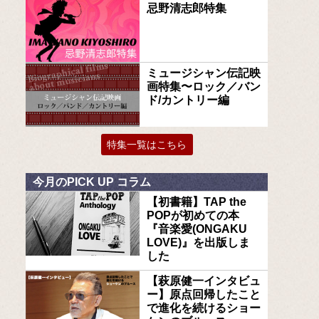
忌野清志郎特集
ミュージシャン伝記映
画特集〜ロック／バン
ド/カントリー編
特集一覧はこちら
今月のPICK UP コラム
【初書籍】TAP the
POPが初めての本
『音楽愛(ONGAKU
LOVE)』を出版しま
した
【萩原健一インタビュ
ー】原点回帰したこと
で進化を続けるショー