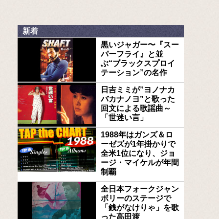
新着
黒いジャガー〜『スー
パーフライ』と並
ぶ“ブラックスプロイ
テーション”の名作
日吉ミミが”ヨノナカ
バカナノヨ”と歌った
回文による歌謡曲～
「世迷い言」
1988年はガンズ＆ロ
ーゼズが1年掛かりで
全米1位になり、ジョ
ージ・マイケルが年間
制覇
全日本フォークジャン
ボリーのステージで
「銭がなけりゃ」を歌
った高田渡