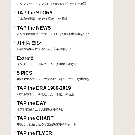
スタンダード・ソングにまつわるエピソードと物語
TAP the STORY
「本物の音楽」が持つ“繋がり”や“物語”
TAP the NEWS
古今東西の曲やアーティストにまつわる出来事を紹介
月刊キヨシ
伝説の編集者による社会と音楽の繋がり
Extra便
インタビュー、臨時コラム、参加型企画など
5 PICS
複雑化するコンテンツ業界に「超シンプル」な世界を。
TAP the ERA 1989-2019
バブルやネットを吸収した「平成」の音楽
TAP the DAY
その日に起きた音楽的出来事を紹介
TAP the CHART
年度ごとに振り返る音楽的出来事&チャート
TAP the FLYER