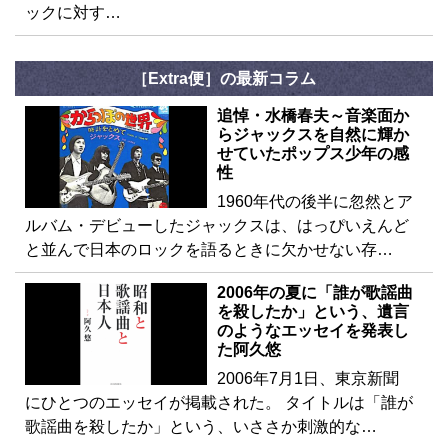
ックに対す…
［Extra便］の最新コラム
追悼・水橋春夫～音楽面か
らジャックスを自然に輝か
せていたポップス少年の感
性
1960年代の後半に忽然とア
ルバム・デビューしたジャックスは、はっぴいえんど
と並んで日本のロックを語るときに欠かせない存…
2006年の夏に「誰が歌謡曲
を殺したか」という、遺言
のようなエッセイを発表し
た阿久悠
2006年7月1日、東京新聞
にひとつのエッセイが掲載された。 タイトルは「誰が
歌謡曲を殺したか」という、いささか刺激的な…