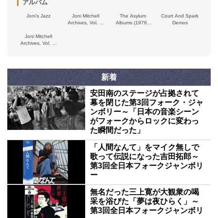
アルバム
Joni’s Jazz
Joni Mitchell
The Asylum
Court And Spark
Archives, Vol. 4:
Albums (1976–
Demos
The Asylum Years
1980)
Joni Mitchell
(1976-1980)
Archives, Vol. 3:
The Asylum Years
(1972–1975)
新着
安田南のステージが占拠されて
幕を閉じた第3回フォーク・ジャ
ンボリー～「日本の音楽シーン
がフォークからロックに変わっ
た瞬間だった」
「人間なんて」をマイク無しで
歌って伝説になった吉田拓郎～
第3回全日本フォークジャンボリ
ー
無名だった三上寛が大観衆の喝
采を浴びた「夢は夜ひらく」～
第3回全日本フォークジャンボリ