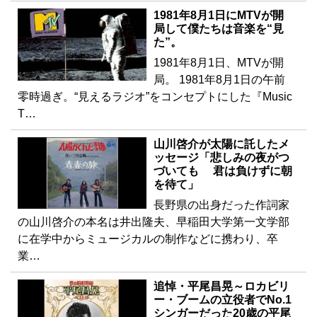
1981年8月1日にMTVが開
局して僕たちは音楽を“見
た”。
1981年8月1日、MTVが開
局。 1981年8月1日の午前
零時過ぎ。“見えるラジオ”をコンセプトにした『Music
T…
山川啓介が太陽に託したメ
ッセージ「悲しみの夜がつ
づいても 君は負けずに朝
を待て」
長野県の出身だった作詞家
の山川啓介の本名は井出隆夫、早稲田大学第一文学部
に在学中からミュージカルの制作などに携わり、卒
業…
追悼・平尾昌晃～ロカビリ
ー・ブームの立役者でNo.1
シンガーだった20歳の平尾