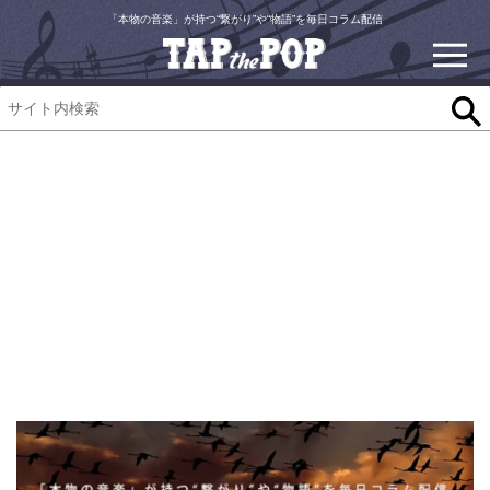
「本物の音楽」が持つ“繋がり”や“物語”を毎日コラム配信