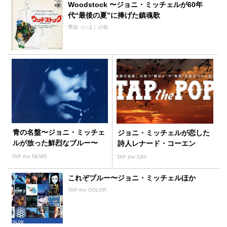
Woodstock 〜ジョニ・ミッチェルが60年
代“最後の夏”に捧げた鎮魂歌
季節（いま）の歌
青の名盤〜ジョニ・ミッチェ
ジョニ・ミッチェルが恋した
ルが放った鮮烈なブルー〜
詩人レナード・コーエン
TAP the NEWS
TAP the DAY
これぞブルー〜ジョニ・ミッチェルほか
TAP the COLOR