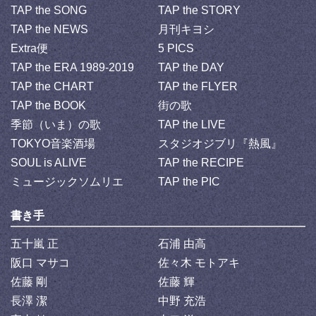
TAP the SONG
TAP the STORY
TAP the NEWS
月刊キヨシ
Extra便
5 PICS
TAP the ERA 1989-2019
TAP the DAY
TAP the CHART
TAP the FLYER
TAP the BOOK
街の歌
季節（いま）の歌
TAP the LIVE
TOKYO音楽酒場
スタジオジブリ『熱風』
SOUL is ALIVE
TAP the RECIPE
ミュージックソムリエ
TAP the PIC
書き手
五十嵐 正
石浦 由高
阪口 マサコ
佐々木 モトアキ
佐藤 剛
佐藤 輝
長澤 潔
中野 充浩