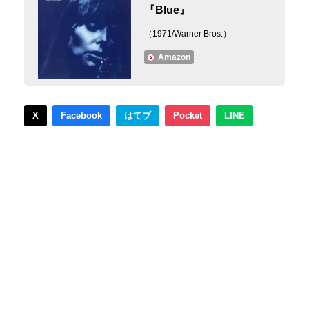
『Blue』
（1971/Warner Bros.）
Amazon
X
Facebook
はてブ
Pocket
LINE