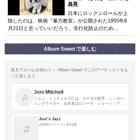
昌晃
日本にロックンロールが上
陸したのは、映画『暴力教室』が公開された1955年8
月21日と言っていいだろう。非行化防止のため…
Album Sweet で楽しむ
良きアルバムを味わう — Album Sweet でこのアーティストをも
っと楽しもう
Joni Mitchell
♫
ジョニ・ミッチェル CC は、カナダの歌手、シンガー
ソングライター。出生名はロバータ・ジョーン・アン
ダーソン。フォーク、ポップ、ロック、ジャズなどの
ジャンルにとらわれないジョニの歌は、ロマンス・女
性ら…
Joni’s Jazz
2025年リリース / 全61曲
♫