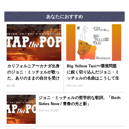
あなたにおすすめ
カリフォルニア〜カナダ出身
Big Yellow Taxi〜環境問題
のジョニ・ミッチェルが歌っ
に鋭く切り込んだジョニ・ミ
た、ありのままの自分を受け
ッチェルの名曲はこうして生
入れてくれる場所〜
まれた
街の歌
TAP the DAY
ジョニ・ミッチェルの哲学的な歌詞、「Both
Sides Now / 青春の光と影」
TAP the SONG