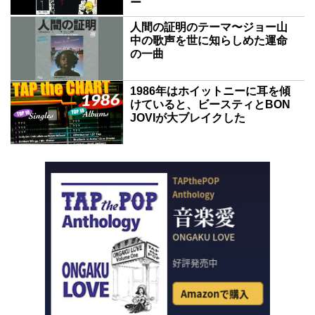
ー
人間の証明のテーマ〜ジョー山
中の歌声を世に知らしめた運命
の一曲
1986年はホイットニーに耳を傾
けていると、ビースティとBON
JOVIが大ブレイクした