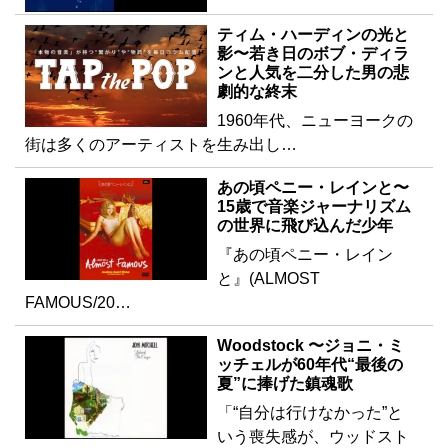
ティム・ハーディンの光と
影〜若き日のボブ・ディラ
ンと人気を二分した男の悲
劇的な終末
1960年代、ニューヨークの
街は多くのアーティストを生み出し…
あの頃ペニー・レインと〜
15歳で音楽ジャーナリズム
の世界に飛び込んだ少年
『あの頃ペニー・レイン
と』(ALMOST
FAMOUS/20…
Woodstock 〜ジョニ・ミ
ッチェルが60年代“最後の
夏”に捧げた鎮魂歌
「“自分は行けなかった”と
いう喪失感が、ウッドスト