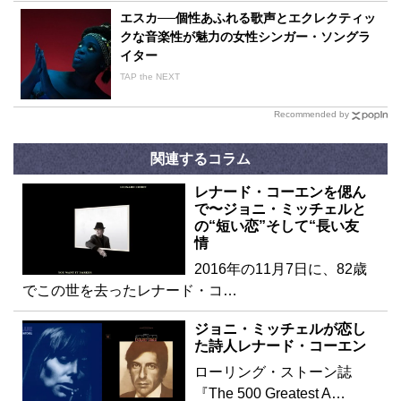
エスカ──個性あふれる歌声とエクレクティッ
クな音楽性が魅力の女性シンガー・ソングラ
イター
TAP the NEXT
Recommended by
関連するコラム
レナード・コーエンを偲ん
で〜ジョニ・ミッチェルと
の“短い恋”そして“長い友
情
2016年の11月7日に、82歳
でこの世を去ったレナード・コ…
ジョニ・ミッチェルが恋し
た詩人レナード・コーエン
ローリング・ストーン誌
『The 500 Greatest A…