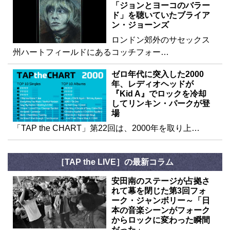
「ジョンとヨーコのバラー
ド」を聴いていたブライア
ン・ジョーンズ
ロンドン郊外のサセックス
州ハートフィールドにあるコッチフォー…
ゼロ年代に突入した2000
年、レディオヘッドが
『Kid A』でロックを冷却
してリンキン・パークが登
場
「TAP the CHART」第22回は、2000年を取り上…
［TAP the LIVE］の最新コラム
安田南のステージが占拠さ
れて幕を閉じた第3回フォ
ーク・ジャンボリー～「日
本の音楽シーンがフォーク
からロックに変わった瞬間
だった」