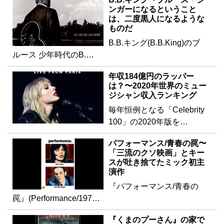
ンガーになるということ
は、二度黒人になるような
ものだ
B.B.キング(B.B.King)のブ
ルース 少年時代のB.…
年収184億円のラッパー
は？〜2020年世界のミュー
ジシャン収入ランキング
毎年恒例となる「Celebrity
100」の2020年版を…
パフォーマンス/青春の罠〜
「三流のクソ映画」とキー
スが吐き捨てたミック初主
演作
『パフォーマンス/青春の
罠』(Performance/197…
『くまのプーさん』の家で