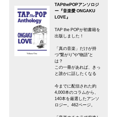
TAPthePOPアンソロジ
ー『音楽愛 ONGAKU
LOVE』
TAP the POPが初書籍を
出版しました！
「真の音楽」だけが持
つ“繋がり”や“物語”と
は？
この一冊があれば、きっ
と誰かに話したくなる
今までに配信された約
4,000本のコラムから、
140本を厳選したアンソ
ロジー。462ページ。