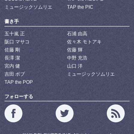
ミュージックソムリエ
TAP the PIC
書き手
五十嵐 正
石浦 由高
阪口 マサコ
佐々木 モトアキ
佐藤 剛
佐藤 輝
長澤 潔
中野 充浩
宮内 健
山口 洋
吉田 ボブ
ミュージックソムリエ
TAP the POP
フォローする