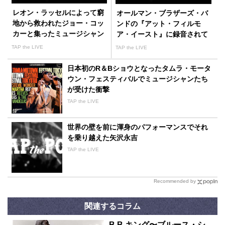
レオン・ラッセルによって窮
オールマン・ブラザーズ・バ
地から救われたジョー・コッ
ンドの『アット・フィルモ
カーと集ったミュージシャン
ア・イースト』に録音されて
たち
いるものとは？
TAP the LIVE
TAP the LIVE
日本初のR＆Bショウとなったタムラ・モータ
ウン・フェスティバルでミュージシャンたち
が受けた衝撃
TAP the LIVE
世界の壁を前に渾身のパフォーマンスでそれ
を乗り越えた矢沢永吉
TAP the LIVE
Recommended by
関連するコラム
B.B.キング〜ブルース・シ