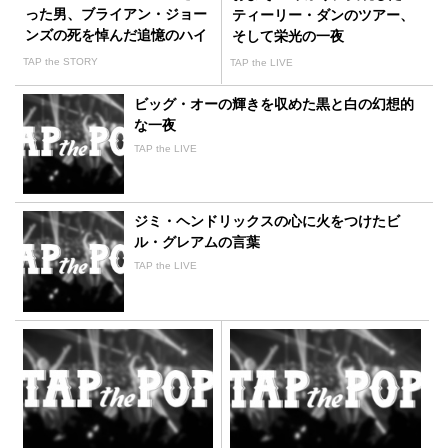
った男、ブライアン・ジョー
ティーリー・ダンのツアー、
ンズの死を悼んだ追憶のハイ
そして栄光の一夜
ドパーク
TAP the STORY
TAP the LIVE
ビッグ・オーの輝きを収めた黒と白の幻想的
な一夜
TAP the LIVE
ジミ・ヘンドリックスの心に火をつけたビ
ル・グレアムの言葉
TAP the LIVE