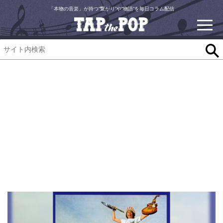
「本物の音楽」が持つ“繋がり”や“物語”を毎日コラム配信