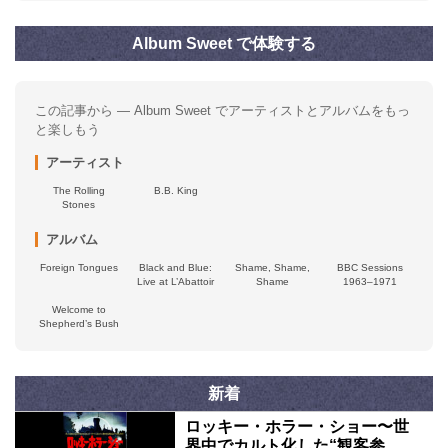
Album Sweet で体験する
この記事から — Album Sweet でアーティストとアルバムをもっ
と楽しもう
アーティスト
The Rolling
B.B. King
Stones
アルバム
Foreign Tongues
Black and Blue:
Shame, Shame,
BBC Sessions
Live at L’Abattoir
Shame
1963–1971
Welcome to
Shepherd’s Bush
新着
ロッキー・ホラー・ショー〜世
界中でカルト化した“観客参