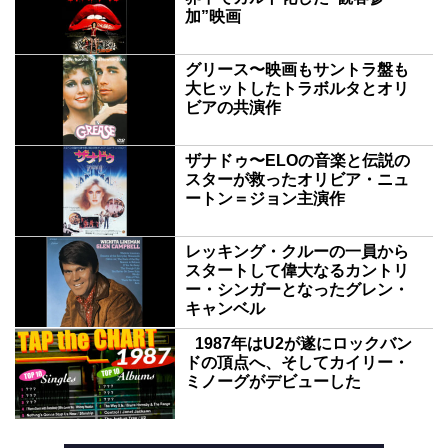
加”映画
グリース〜映画もサントラ盤も
大ヒットしたトラボルタとオリ
ビアの共演作
ザナドゥ〜ELOの音楽と伝説の
スターが救ったオリビア・ニュ
ートン＝ジョン主演作
レッキング・クルーの一員から
スタートして偉大なるカントリ
ー・シンガーとなったグレン・
キャンベル
1987年はU2が遂にロックバン
ドの頂点へ、そしてカイリー・
ミノーグがデビューした