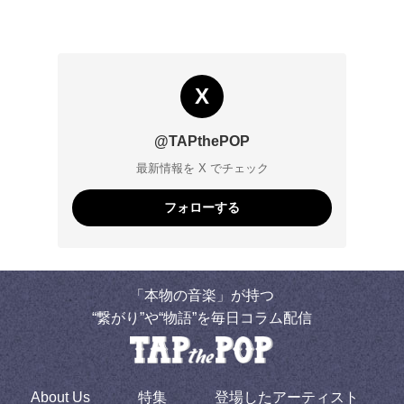
X
@TAPthePOP
最新情報を X でチェック
フォローする
「本物の音楽」が持つ
“繋がり”や“物語”を毎日コラム配信
About Us
特集
登場したアーティスト