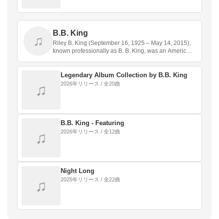
B.B. King
♫
Riley B. King (September 16, 1925 – May 14, 2015),
known professionally as B. B. King, was an Americ…
Legendary Album Collection by B.B. King
2026年リリース / 全20曲
♫
B.B. King - Featuring
2026年リリース / 全12曲
♫
Night Long
2025年リリース / 全22曲
♫