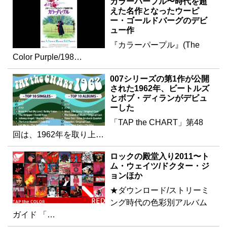
カラーパープル〜時代を超
えた名作となったウーピ
ー・ゴールドバーグのデビ
ュー作
『カラーパープル』(The
Color Purple/198…
007シリーズの第1作が公開
された1962年、ビートルズ
とボブ・ディランがデビュ
ーした
「TAP the CHART」第48
回は、1962年を取り上…
ロックの殿堂入り2011〜ト
ム・ウェイツ/ドクター・ジ
ョンほか
★ダウンロード/ストリーミ
ング時代の色彩別アルバム
ガイド 「…