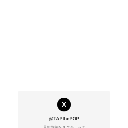
X
@TAPthePOP
最新情報を X でチェック