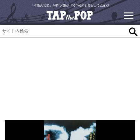
「本物の音楽」が持つ“繋がり”や“物語”を毎日コラム配信