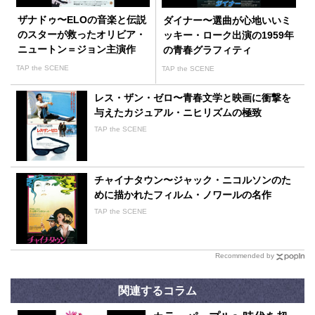
ザナドゥ〜ELOの音楽と伝説
ダイナー〜選曲が心地いいミ
のスターが救ったオリビア・
ッキー・ローク出演の1959年
ニュートン＝ジョン主演作
の青春グラフィティ
TAP the SCENE
TAP the SCENE
レス・ザン・ゼロ〜青春文学と映画に衝撃を
与えたカジュアル・ニヒリズムの極致
TAP the SCENE
チャイナタウン〜ジャック・ニコルソンのた
めに描かれたフィルム・ノワールの名作
TAP the SCENE
Recommended by
関連するコラム