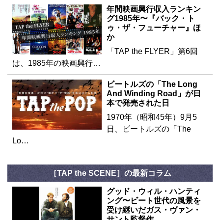
年間映画興行収入ランキン
グ1985年〜『バック・ト
ゥ・ザ・フューチャー』ほ
か
「TAP the FLYER」第6回
は、1985年の映画興行…
ビートルズの「The Long
And Winding Road」が日
本で発売された日
1970年（昭和45年）9月5
日、ビートルズの「The
Lo…
［TAP the SCENE］の最新コラム
グッド・ウィル・ハンティ
ング〜ビート世代の風景を
受け継いだガス・ヴァン・
サント監督作