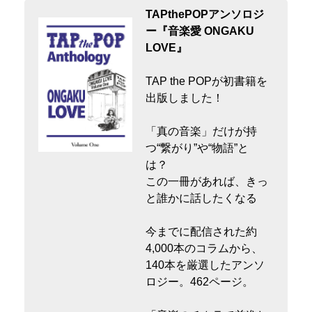
TAPthePOPアンソロジ
ー『音楽愛 ONGAKU
LOVE』
TAP the POPが初書籍を
出版しました！
「真の音楽」だけが持
つ“繋がり”や“物語”と
は？
この一冊があれば、きっ
と誰かに話したくなる
今までに配信された約
4,000本のコラムから、
140本を厳選したアンソ
ロジー。462ページ。