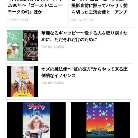
1990年〜『ゴースト/ニュー
撮影直前に黙ってバッサリ髪
ヨークの幻』ほか
を切った主演女優と「アンチ
ェインド・メロディ」
TAP the FLYER
TAP the SCENE
華麗なるギャツビー〜愛する人を取り戻すた
めに、ただそれだけのために
TAP the SCENE
オズの魔法使〜“虹の彼方”からやって来る圧
倒的なイノセンス
TAP the SCENE