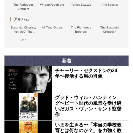
The Righteous
Whoopi Goldberg
Patrick Swayze
Phil Spector
Brothers
アルバム
Essential Classics,
All Time Greats
The Righteous
The Essential
Vol. 500: The
Brothers
Collection
Righteous
Brothers
Icon
新着
チャーリー・セクストンの20
年〜復活する男の肖像
グッド・ウィル・ハンティン
グ〜ビート世代の風景を受け継
いだガス・ヴァン・サント監督
作
いまを生きる〜「本当の学校教
育とは何なのか？」を力強く教