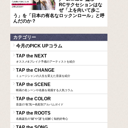
RCサクセションはな
ぜ「上を向いて歩こ
う」を「日本の有名なロックンロール」と呼
んだのか？
カテゴリー
今月のPICK UPコラム
TAP the NEXT
オススメ&ブレイク予感のアーティストを紹介
TAP the CHANGE
ミュージシャンの人生を変えた音楽を紹介
TAP the SCENE
映画の名シーンや名曲を発掘する人気コラム
TAP the COLOR
音楽の“色”気〜色彩別アルバムガイド
TAP the ROOTS
名曲誕生の“鍵”や“謎”を紐解く知的好奇心
TAP the SONG