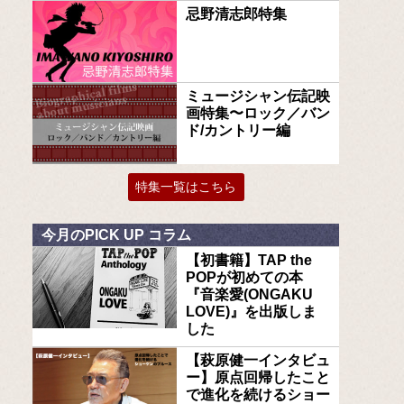
忌野清志郎特集
ミュージシャン伝記映
画特集〜ロック／バン
ド/カントリー編
特集一覧はこちら
今月のPICK UP コラム
【初書籍】TAP the
POPが初めての本
『音楽愛(ONGAKU
LOVE)』を出版しま
した
【萩原健一インタビュ
ー】原点回帰したこと
で進化を続けるショー