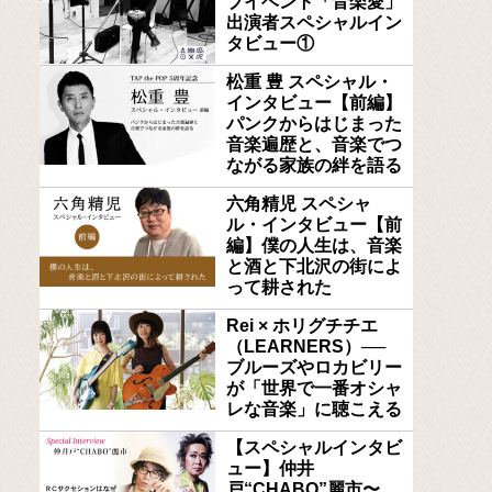
ブイベント「音楽愛」
出演者スペシャルイン
タビュー①
松重 豊 スペシャル・
インタビュー【前編】
パンクからはじまった
音楽遍歴と、音楽でつ
ながる家族の絆を語る
六角精児 スペシャ
ル・インタビュー【前
編】僕の人生は、音楽
と酒と下北沢の街によ
って耕された
Rei × ホリグチチエ
（LEARNERS）──
ブルーズやロカビリー
が「世界で一番オシャ
レな音楽」に聴こえる
【スペシャルインタビ
ュー】仲井
戸“CHABO”麗市〜