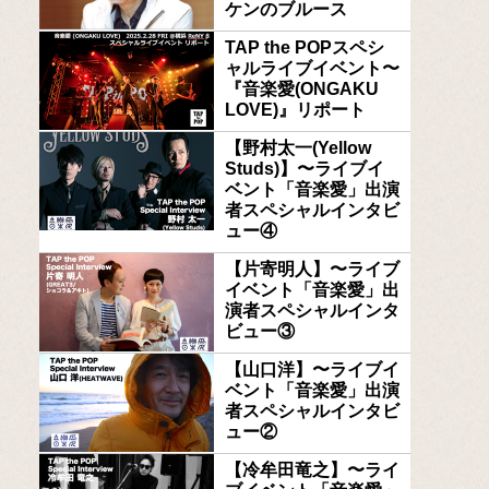
ケンのブルース
TAP the POPスペシ
ャルライブイベント〜
『音楽愛(ONGAKU
LOVE)』リポート
【野村太一(Yellow
Studs)】〜ライブイ
ベント「音楽愛」出演
者スペシャルインタビ
ュー④
【片寄明人】〜ライブ
イベント「音楽愛」出
演者スペシャルインタ
ビュー③
【山口洋】〜ライブイ
ベント「音楽愛」出演
者スペシャルインタビ
ュー②
【冷牟田竜之】〜ライ