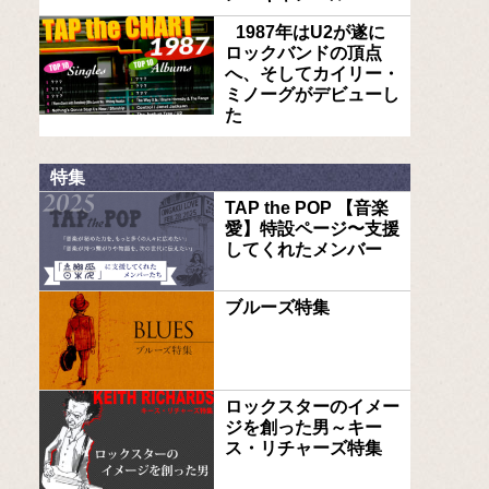
1987年はU2が遂に
ロックバンドの頂点
へ、そしてカイリー・
ミノーグがデビューし
た
特集
TAP the POP 【音楽
愛】特設ページ〜支援
してくれたメンバー
ブルーズ特集
ロックスターのイメー
ジを創った男～キー
ス・リチャーズ特集