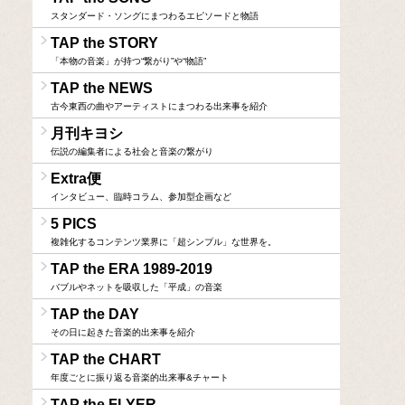
スタンダード・ソングにまつわるエピソードと物語
TAP the STORY
「本物の音楽」が持つ“繋がり”や“物語”
TAP the NEWS
古今東西の曲やアーティストにまつわる出来事を紹介
月刊キヨシ
伝説の編集者による社会と音楽の繋がり
Extra便
インタビュー、臨時コラム、参加型企画など
5 PICS
複雑化するコンテンツ業界に「超シンプル」な世界を。
TAP the ERA 1989-2019
バブルやネットを吸収した「平成」の音楽
TAP the DAY
その日に起きた音楽的出来事を紹介
TAP the CHART
年度ごとに振り返る音楽的出来事&チャート
TAP the FLYER