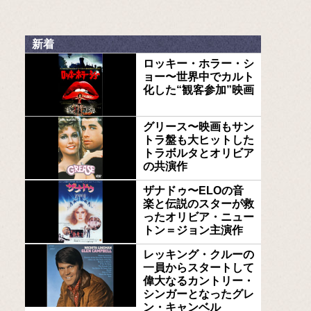
新着
ロッキー・ホラー・シ
ョー〜世界中でカルト
化した“観客参加”映画
グリース〜映画もサン
トラ盤も大ヒットした
トラボルタとオリビア
の共演作
ザナドゥ〜ELOの音
楽と伝説のスターが救
ったオリビア・ニュー
トン＝ジョン主演作
レッキング・クルーの
一員からスタートして
偉大なるカントリー・
シンガーとなったグレ
ン・キャンベル